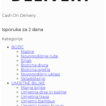
Cash On Delivery
Isporuka za 2 dana
Kategorije
BOŽIĆ
Mašne
Novogodišnje ruže
Šiljak
Božićna drvca
Božićna svjetla
Novogodišnji ukrasi
Skladištenje
UMJETNE BILJKE
Manje biljke
Umjetna drva in palme
Umjetna trava
Umjetni bambus
Umjetni šimšir buxusi