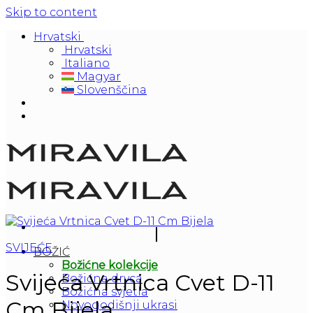
Skip to content
Hrvatski
Hrvatski
Italiano
Magyar
Slovenščina
SVIJEĆE
BOŽIĆ
Božićne kolekcije
Svijeća Vrtnica Cvet D-11
Božićna drvca
Božićna svjetla
Cm Bijela
Novogodišnji ukrasi