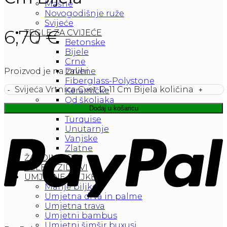
Mašne
Novogodišnje ruže
Svijeće
6,70
€
TEGLE ZA CVIJEĆE
Betonske
Bijele
Crne
Drvene
Proizvod je na zalihi
Fiberglass-Polystone
Svijeća Vrtnica Cvet D-11 Cm Bijela količina
Keramičke
Od školjaka
Dodaj u košaricu
Plastične
Turquise
Unutarnje
Vanjske
Zlatne
ŽARDINJERE
ZELENI ZIDOVI
UMJETNE BILJKE
Manje biljke
Umjetna drva in palme
Umjetna trava
Umjetni bambus
Umjetni šimšir buxusi