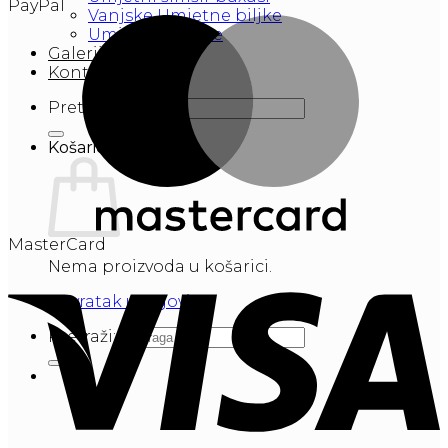
PayPal
Vanjske Umjetne biljke
Umjetno cvijeće
Galerija
Kontakt
Pretraži:
Košarica
MasterCard
Nema proizvoda u košarici.
Povratak u trgovinu
Pretraži: