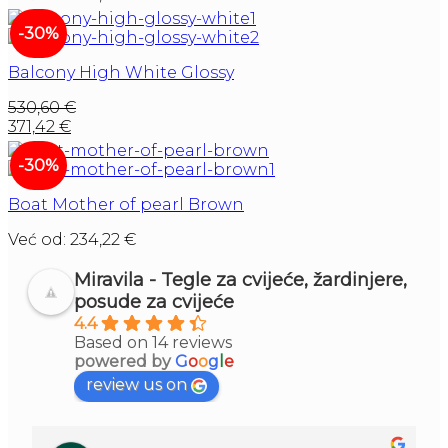
-30%
Balcony High White Glossy
530,60
€
371,42
€
-30%
Boat Mother of pearl Brown
Već od:
234,22
€
Miravila - Tegle za cvijeće, žardinjere,
posude za cvijeće
4.4
Based on 14 reviews
powered by
G
o
o
g
l
e
review us on