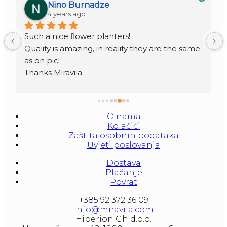
Nino Burnadze
4 years ago
Such a nice flower planters!
Quality is amazing, in reality they are the same 
as on pic!
Thanks Miravila
O nama
Kolačići
Zaštita osobnih podataka
Uvjeti poslovanja
Dostava
Plačanje
Povrat
+385 92 372 36 09
info@miravila.com
Hiperion Gh d.o.o.