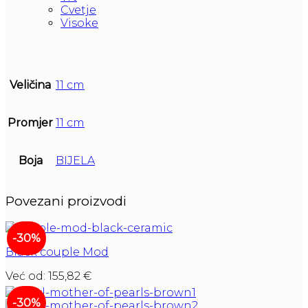
Cvetje
Visoke
Veličina
11 cm
Promjer
11 cm
Boja
BIJELA
Povezani proizvodi
-30%
Black couple Mod
Već od:
155,82
€
-30%