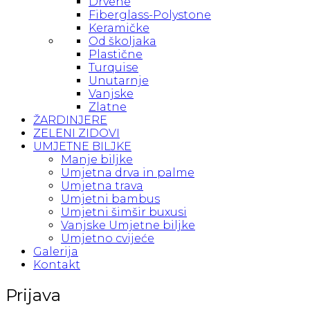
Drvene
Fiberglass-Polystone
Keramičke
Od školjaka
Plastične
Turquise
Unutarnje
Vanjske
Zlatne
ŽARDINJERE
ZELENI ZIDOVI
UMJETNE BILJKE
Manje biljke
Umjetna drva in palme
Umjetna trava
Umjetni bambus
Umjetni šimšir buxusi
Vanjske Umjetne biljke
Umjetno cvijeće
Galerija
Kontakt
Prijava