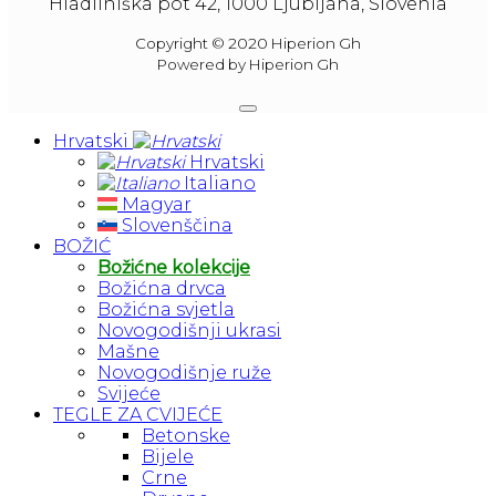
Hladilniška pot 42, 1000 Ljubljana, Slovenia
Copyright © 2020 Hiperion Gh
Powered by Hiperion Gh
Hrvatski
Hrvatski
Italiano
Magyar
Slovenščina
BOŽIĆ
Božićne kolekcije
Božićna drvca
Božićna svjetla
Novogodišnji ukrasi
Mašne
Novogodišnje ruže
Svijeće
TEGLE ZA CVIJEĆE
Betonske
Bijele
Crne