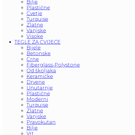
Bilje
Plastične
Cvetje
Turquise
Zlatne
Vanjske
Visoke
TEGLE ZA CVIJEĆE
Bijele
Betonske
Crne
Fiberglass-Polystone
Od školjaka
Keramičke
Drvene
Unutarnje
Plastične
Moderni
Turquise
Zlatne
Vanjske
Pravokutan
Bilje
Vrt