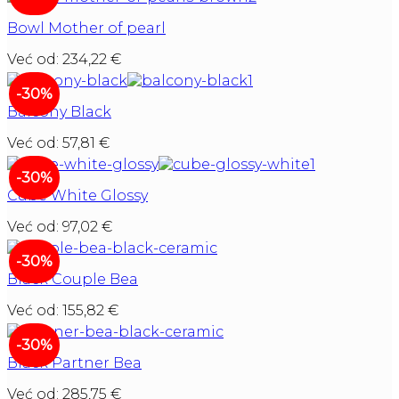
Bowl Mother of pearl
Već od:
234,22
€
-30%
Balcony Black
Već od:
57,81
€
-30%
Cube White Glossy
Već od:
97,02
€
-30%
Black Couple Bea
Već od:
155,82
€
-30%
Black Partner Bea
Već od:
285,75
€