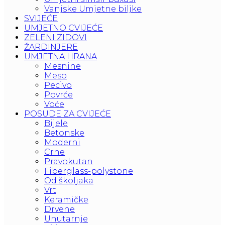
Vanjske Umjetne biljke
SVIJEĆE
UMJETNO CVIJEĆE
ZELENI ZIDOVI
ŽARDINJERE
UMJETNA HRANA
Mesnine
Meso
Pecivo
Povrće
Voće
POSUDE ZA CVIJEĆE
Bijele
Betonske
Moderni
Crne
Pravokutan
Fiberglass-polystone
Od školjaka
Vrt
Keramičke
Drvene
Unutarnje