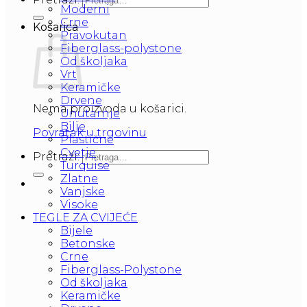
Moderni
Crne
Košarica
Pravokutan
Fiberglass-polystone
Od školjaka
Vrt
Keramičke
Drvene
Nema proizvoda u košarici.
Unutarnje
Bilje
Povratak u trgovinu
Plastične
Cvetje
Pretraži:
Turquise
Zlatne
Vanjske
Visoke
TEGLE ZA CVIJEĆE
Bijele
Betonske
Crne
Fiberglass-Polystone
Od školjaka
Keramičke