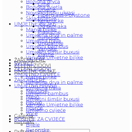
Božićna drvca
Crne
Božićna svjetla
Drvene
Novogodišnji ukrasi
Fiberglass-Polystone
Skladištenje
Keramičke
UMJETNE BILJKE
Od školjaka
Manje biljke
Plastične
Umjetna drva in palme
Turquise
Umjetna trava
Unutarnje
Umjetni bambus
Vanjske
Umjetni šimšir buxusi
Zlatne
Vanjske Umjetne biljke
ŽARDINJERE
SVIJEĆE
ZELENI ZIDOVI
ZELENI ZIDOVI
UMJETNE BILJKE
UMJETNO CVIJEĆE
Manje biljke
ŽARDINJERE
Umjetna drva in palme
UMJETNA HRANA
Umjetna trava
Mesnine
Umjetni bambus
Meso
Umjetni šimšir buxusi
Pecivo
Vanjske Umjetne biljke
Povrće
Umjetno cvijeće
Voće
Galerija
POSUDE ZA CVIJEĆE
Kontakt
Bijele
Betonske
Pretraži: