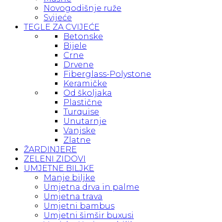
Novogodišnje ruže
Svijeće
TEGLE ZA CVIJEĆE
Betonske
Bijele
Crne
Drvene
Fiberglass-Polystone
Keramičke
Od školjaka
Plastične
Turquise
Unutarnje
Vanjske
Zlatne
ŽARDINJERE
ZELENI ZIDOVI
UMJETNE BILJKE
Manje biljke
Umjetna drva in palme
Umjetna trava
Umjetni bambus
Umjetni šimšir buxusi