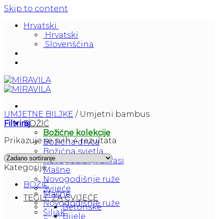
Skip to content
Hrvatski
Hrvatski
Slovenščina
UMJETNE BILJKE
/
Umjetni bambus
Filtriraj
BOŽIĆ
Božićne kolekcije
Prikazuje se svih 4 rezultata
Božićna drvca
Božićna svjetla
Novogodišnji ukrasi
Kategorije
Mašne
Novogodišnje ruže
BOŽIĆ
Svijeće
Mašne
TEGLE ZA CVIJEĆE
Novogodišnje ruže
Betonske
Šiljak
Bijele