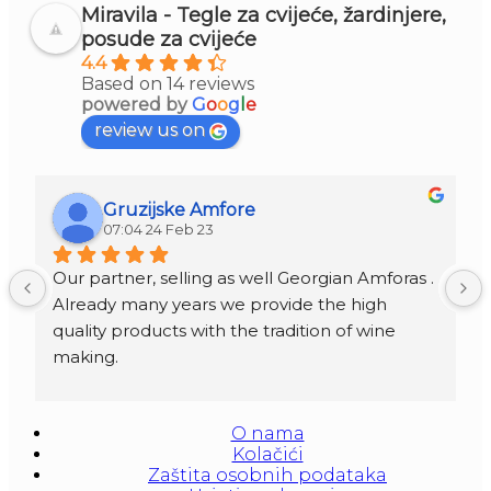
Miravila - Tegle za cvijeće, žardinjere,
posude za cvijeće
4.4
Based on 14 reviews
powered by
G
o
o
g
l
e
review us on
Gruzijske Amfore
07:04 24 Feb 23
Our partner, selling as well Georgian Amforas . 
Already many years we provide the high 
quality products with the tradition of wine 
making.
Amforas are different size starting from 300 
litera and amounted to 1000 liters.
O nama
At our partners Miravila showroom you can 
Kolačići
also see them.
Zaštita osobnih podataka