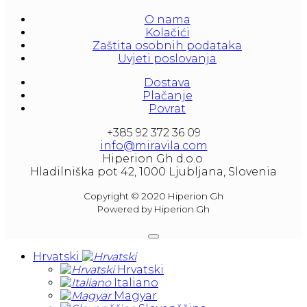
litera and amounted to 1000 liters.
O nama
At our partners Miravila showroom you can 
Kolačići
also see them.
Zaštita osobnih podataka
Uvjeti poslovanja
Dostava
Plačanje
Povrat
+385 92 372 36 09
info@miravila.com
Hiperion Gh d.o.o.
Hladilniška pot 42, 1000 Ljubljana, Slovenia
Copyright © 2020 Hiperion Gh
Powered by Hiperion Gh
Hrvatski
Hrvatski
Italiano
Magyar