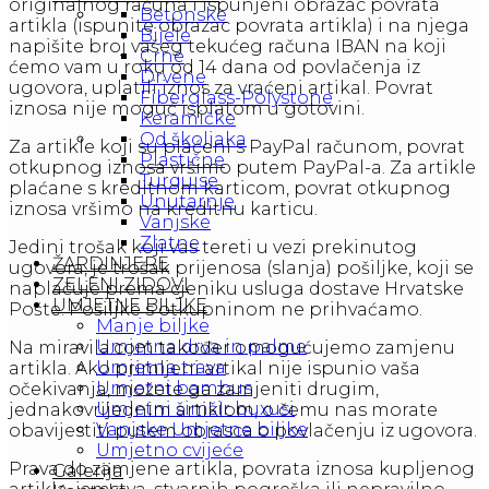
originalnog računa i ispunjeni obrazac povrata
Betonske
artikla (ispunite obrazac povrata artikla) i na njega
Bijele
napišite broj vašeg tekućeg računa IBAN na koji
Crne
ćemo vam u roku od 14 dana od povlačenja iz
Drvene
ugovora, uplatili iznos za vraćeni artikal. Povrat
Fiberglass-Polystone
iznosa nije moguć isplatom u gotovini.
Keramičke
Od školjaka
Za artikle koji su plaćeni s PayPal računom, povrat
Plastične
otkupnog iznosa vršimo putem PayPal-a. Za artikle
Turquise
plaćane s kreditnom karticom, povrat otkupnog
Unutarnje
iznosa vršimo na kreditnu karticu.
Vanjske
Zlatne
Jedini trošak koji vas tereti u vezi prekinutog
ŽARDINJERE
ugovora, je trošak prijenosa (slanja) pošiljke, koji se
ZELENI ZIDOVI
naplačuje prema cjeniku usluga dostave Hrvatske
UMJETNE BILJKE
Pošte. Pošiljke s otkupninom ne prihvaćamo.
Manje biljke
Umjetna drva in palme
Na miravila.com također omogućujemo zamjenu
Umjetna trava
artikla. Ako primljeni artikal nije ispunio vaša
Umjetni bambus
očekivanja, možete ga zamjeniti drugim,
Umjetni šimšir buxusi
jednakovrijednim artiklom, o čemu nas morate
Vanjske Umjetne biljke
obavijestiti putem obrasca o povlačenju iz ugovora.
Umjetno cvijeće
Prava do zamjene artikla, povrata iznosa kupljenog
Galerija