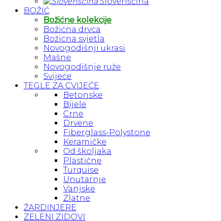
Slovenščina
BOŽIĆ
Božićne kolekcije
Božićna drvca
Božićna svjetla
Novogodišnji ukrasi
Mašne
Novogodišnje ruže
Svijeće
TEGLE ZA CVIJEĆE
Betonske
Bijele
Crne
Drvene
Fiberglass-Polystone
Keramičke
Od školjaka
Plastične
Turquise
Unutarnje
Vanjske
Zlatne
ŽARDINJERE
ZELENI ZIDOVI