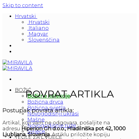
Skip to content
Hrvatski
Hrvatski
Italiano
Magyar
Slovenščina
BOŽIĆ
POVRAT ARTIKLA
Božićne kolekcije
Božićna drvca
Božićna svjetla
Postupak povrata artikla:
Novogodišnji ukrasi
Mašne
Artikal, koji vam ne odgovara, pošaljite na
Novogodišnje ruže
adresu
Hiperion Gh d.o.o., Hladilniška pot 42, 1000
Svijeće
Ljubljana, Slovenija
. Artiklu priložite kopiju
TEGLE ZA CVIJEĆE