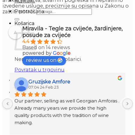
artikla, jamstva, stvarnih pogreška ili nepravilno
Kontakt
izvedene usluge, preciznije su opisana u Zakonu o
Pretraži:
zaštiti potrošaća.
Košarica
Miravila - Tegle za cvijeće, žardinjere,
posude za cvijeće
4.4
Based on 14 reviews
powered by
G
o
o
g
l
e
Nema proizvoda u košarici.
review us on
Povratak u trgovinu
Pretraži:
Gruzijske Amfore
07:04 24 Feb 23
Our partner, selling as well Georgian Amforas . 
Already many years we provide the high 
quality products with the tradition of wine 
making.
Amforas are different size starting from 300 