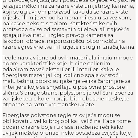
proizvode, uključujući i posude za cvijeće. Polystone
je zajedničko ime za razne vrste umjetnog kamena,
koji se uglavnom proizvodi tako da se razne vrste
pijeska ili mljevenog kamena miješaju sa vezivom,
najčešće nekom smolom. Karakteristike ovih
proizvoda ovise od sastavnih dijelova, ali najčešće
spajaju kvalitetu i izgled pravog kamena sa
lakoćom obrade, neporoznošću, otpornošću na
razne agresivne tvari ili uvjete i drugim značajkama.
Tegle napravljene od ovih materijala imaju mnoge
dobre karakteristike koje ih čine odličnim
odabirom za vaš eksterijer ili interijer. Kako je
fiberglass materijal koji odlično spaja čvrstoći i
malu težinu, dobro su rješenje velike žardinjere za
interijere koje se smještaju u poslovne prostore i
slično. S druge strane, polystone je odličan izbor za
vanjske tegle koje moraju biti robustne i teške, te
otporne na razne vremenske uvjete.
Fiberglass polystone tegle za cvijeće mogu se
oblikovati u veliki broj oblika i veličina. Kada tome
dodamo razne boje i ukrase, možemo reći kako
uvijek možete pronaći neke posudeza cvijeće koje