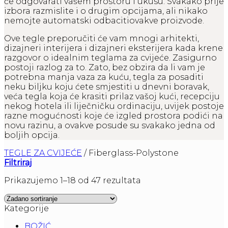
će odgovarati vašem prostoru i ukusu. Svakako prije
izbora razmislite i o drugim opcijama, ali nikako
nemojte automatski odbacitiovakve proizvode.
Ove tegle preporučiti će vam mnogi arhitekti,
dizajneri interijera i dizajneri eksterijera kada krene
razgovor o idealnim teglama za cvijeće. Zasigurno
postoji razlog za to. Zato, bez obzira da li vam je
potrebna manja vaza za kuću, tegla za posaditi
neku biljku koju ćete smjestiti u dnevni boravak,
veća tegla koja će krasiti prilaz vašoj kući, recepciju
nekog hotela ili liječničku ordinaciju, uvijek postoje
razne mogućnosti koje će izgled prostora podići na
novu razinu, a ovakve posude su svakako jedna od
boljih opcija.
TEGLE ZA CVIJEĆE
/
Fiberglass-Polystone
Filtriraj
Prikazujemo 1–18 od 47 rezultata
Kategorije
BOŽIĆ