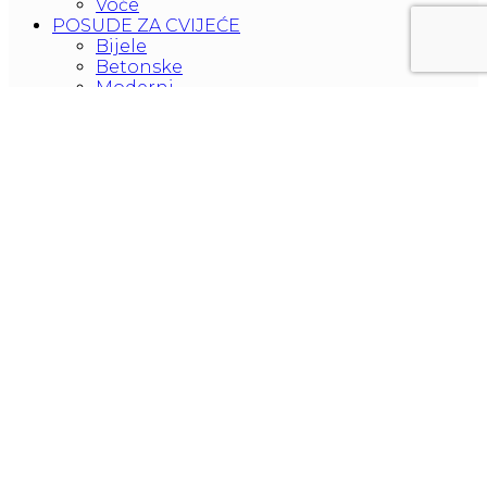
Voće
POSUDE ZA CVIJEĆE
Bijele
Betonske
Moderni
Crne
Pravokutan
Fiberglass-polystone
Od školjaka
Vrt
Keramičke
Drvene
Unutarnje
Bilje
Plastične
Cvetje
Turquise
Zlatne
Vanjske
Visoke
TEGLE ZA CVIJEĆE
Bijele
Betonske
Crne