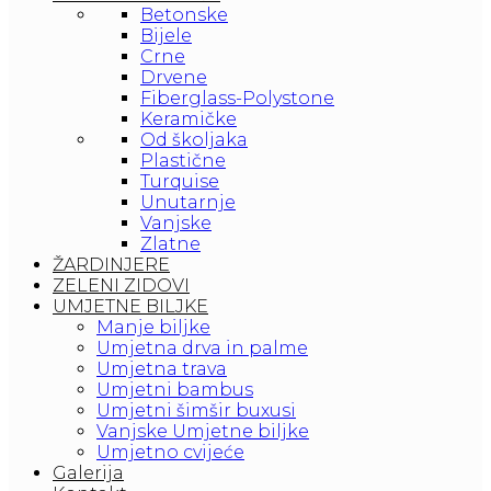
Betonske
Bijele
Crne
Drvene
Fiberglass-Polystone
Keramičke
Od školjaka
Plastične
Turquise
Unutarnje
Vanjske
Zlatne
ŽARDINJERE
ZELENI ZIDOVI
UMJETNE BILJKE
Manje biljke
Umjetna drva in palme
Umjetna trava
Umjetni bambus
Umjetni šimšir buxusi
Vanjske Umjetne biljke
Umjetno cvijeće
Galerija