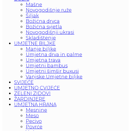
Mašne
Novogodišnje ruže
Šiljak
Božićna drvca
Božićna svjetla
Novogodišnji ukrasi
Skladištenje
UMJETNE BILJKE
Manje biljke
Umjetna drva in palme
Umjetna trava
Umjetni bambus
Umjetni šimšir buxusi
Vanjske Umjetne biljke
SVIJEĆE
UMJETNO CVIJEĆE
ZELENI ZIDOVI
ŽARDINJERE
UMJETNA HRANA
Mesnine
Meso
Pecivo
Povrće