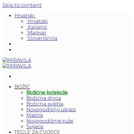
Skip to content
Hrvatski
Hrvatski
Italiano
Magyar
Slovenščina
BOŽIĆ
Božićne kolekcije
Božićna drvca
Božićna svjetla
Novogodišnji ukrasi
Mašne
Novogodišnje ruže
Svijeće
TEGLE ZA CVIJEĆE