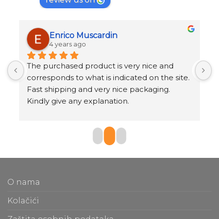
Enrico Muscardin
4 years ago
 
The purchased product is very nice and 
S
corresponds to what is indicated on the site.
Q
Fast shipping and very nice packaging.
s
Kindly give any explanation.
T
O nama
Kolačići