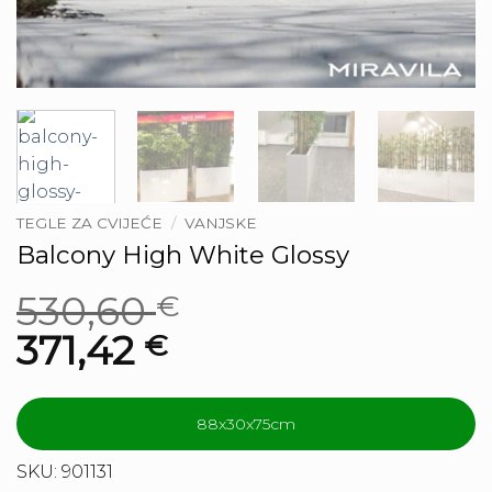
TEGLE ZA CVIJEĆE
/
VANJSKE
Balcony High White Glossy
530,60
€
371,42
€
88x30x75cm
SKU: 901131