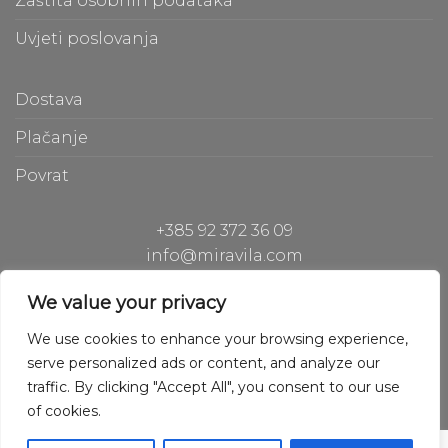
Zaštita osobnih podataka
Uvjeti poslovanja
Dostava
Plačanje
Povrat
+385 92 372 36 09
info@miravila.com
Hiperion Gh d.o.o.
We value your privacy
Hladilniška pot 42, 1000 Ljubljana, Slovenia
We use cookies to enhance your browsing experience,
serve personalized ads or content, and analyze our
traffic. By clicking "Accept All", you consent to our use
of cookies.
Copyright © 2020 Hiperion Gh
Powered by Hiperion Gh