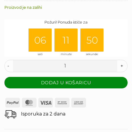
Proizvod je na zalihi
05
10
49
Požuri! Ponuda ističe za
06
11
50
sati
minute
sekunde
Balcony High White Glossy količina
DODAJ U KOŠARICU
PayPal
MasterCard
Visa
Bank
Cash
Transfer
On
Isporuka za 2 dana
Delivery