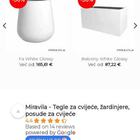
Fa White Glossy
Balcony White Glossy
Već od:
165,61
€
Već od:
87,22
€
Miravila - Tegle za cvijeće, žardinjere,
posude za cvijeće
4.4
Based on 14 reviews
powered by
G
o
o
g
l
e
review us on