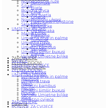
Novogodišnje ruže
Betonske
Šiljak
Bijele
Božićna drvca
Crne
Božićna svjetla
Drvene
Novogodišnji ukrasi
Fiberglass-Polystone
Skladištenje
Keramičke
UMJETNE BILJKE
Od školjaka
Manje biljke
Plastične
Umjetna drva in palme
Turquise
Umjetna trava
Unutarnje
Umjetni bambus
Vanjske
Umjetni šimšir buxusi
Zlatne
Vanjske Umjetne biljke
ŽARDINJERE
SVIJEĆE
ZELENI ZIDOVI
UMJETNO CVIJEĆE
UMJETNE BILJKE
ZELENI ZIDOVI
Manje biljke
UMJETNA HRANA
Umjetna drva in palme
Mesnine
Umjetna trava
Meso
Umjetni bambus
Pecivo
Umjetni šimšir buxusi
Povrće
Vanjske Umjetne biljke
Voće
Umjetno cvijeće
ŽARDINJERE
Galerija
POSUDE ZA CVIJEĆE