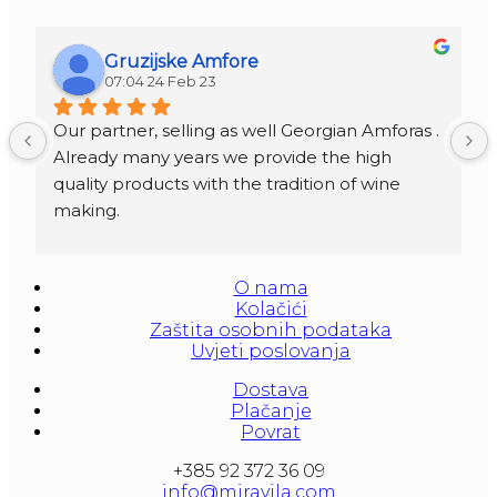
Gruzijske Amfore
07:04 24 Feb 23
Our partner, selling as well Georgian Amforas . 
Already many years we provide the high 
quality products with the tradition of wine 
making.
Amforas are different size starting from 300 
litera and amounted to 1000 liters.
O nama
At our partners Miravila showroom you can 
Kolačići
also see them.
Zaštita osobnih podataka
Uvjeti poslovanja
Dostava
Plačanje
Povrat
+385 92 372 36 09
info@miravila.com