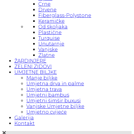
Crne
Drvene
Fiberglass-Polystone
Keramičke
Od školjaka
Plastične
Turquise
Unutarnje
Vanjske
Zlatne
ŽARDINJERE
ZELENI ZIDOVI
UMJETNE BILJKE
Manje biljke
Umjetna drva in palme
Umjetna trava
Umjetni bambus
Umjetni šimšir buxusi
Vanjske Umjetne biljke
Umjetno cvijeće
Galerija
Kontakt