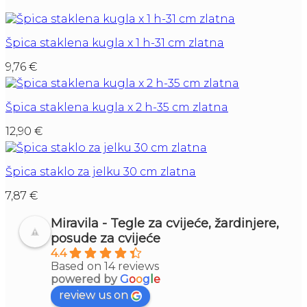
Špica staklena kugla x 1 h-31 cm zlatna
9,76
€
Špica staklena kugla x 2 h-35 cm zlatna
12,90
€
Špica staklo za jelku 30 cm zlatna
7,87
€
Miravila - Tegle za cvijeće, žardinjere,
posude za cvijeće
4.4
Based on 14 reviews
powered by
G
o
o
g
l
e
review us on