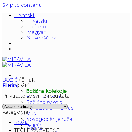
Skip to content
Hrvatski
Hrvatski
Italiano
Magyar
Slovenščina
BOŽIĆ
/
Šiljak
Filtriraj
BOŽIĆ
Božićne kolekcije
Prikazuje se svih 3 rezultata
Božićna drvca
Božićna svjetla
Novogodišnji ukrasi
Kategorije
Mašne
Novogodišnje ruže
BOŽIĆ
Svijeće
Mašne
TEGLE ZA CVIJEĆE