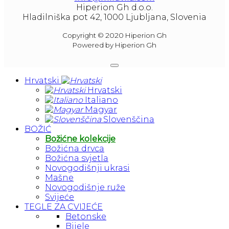
Hiperion Gh d.o.o.
Hladilniška pot 42, 1000 Ljubljana, Slovenia
Copyright © 2020 Hiperion Gh
Powered by Hiperion Gh
Hrvatski
Hrvatski
Italiano
Magyar
Slovenščina
BOŽIĆ
Božićne kolekcije
Božićna drvca
Božićna svjetla
Novogodišnji ukrasi
Mašne
Novogodišnje ruže
Svijeće
TEGLE ZA CVIJEĆE
Betonske
Bijele