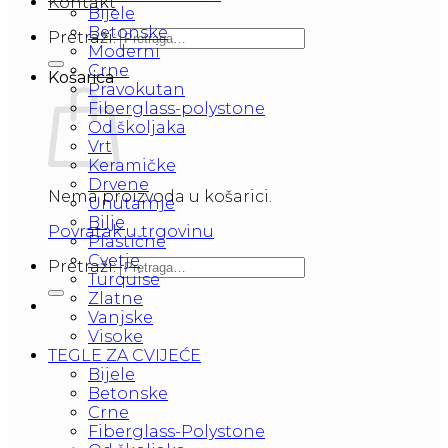
Kontakt
Bijele
Betonske
Pretraži:
Moderni
Crne
Košarica
Pravokutan
Fiberglass-polystone
Od školjaka
Vrt
Keramičke
Drvene
Nema proizvoda u košarici.
Unutarnje
Bilje
Povratak u trgovinu
Plastične
Cvetje
Pretraži:
Turquise
Zlatne
Vanjske
Visoke
TEGLE ZA CVIJEĆE
Bijele
Betonske
Crne
Fiberglass-Polystone