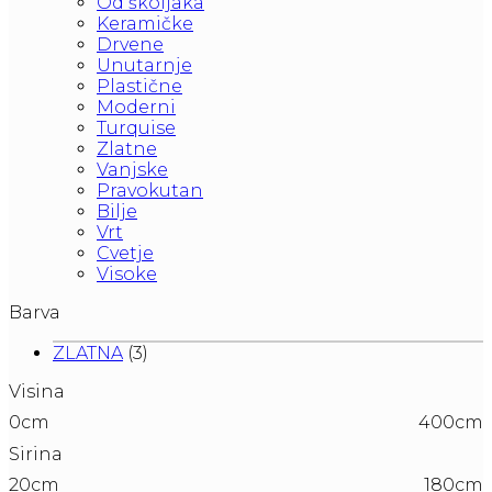
Od školjaka
Keramičke
Drvene
Unutarnje
Plastične
Moderni
Turquise
Zlatne
Vanjske
Pravokutan
Bilje
Vrt
Cvetje
Visoke
Barva
ZLATNA
(3)
Visina
0cm
400cm
Sirina
20cm
180cm