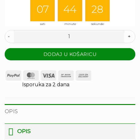
07
44
28
sati
minute
sekunde
Black Boat Bea količina
DODAJ U KOŠARICU
PayPal
MasterCard
Visa
Bank
Cash
Transfer
On
Isporuka za 2 dana
Delivery
OPIS
OPIS