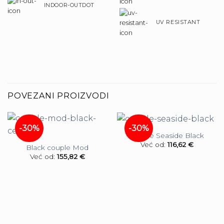
INDOOR-OUTDOT
UV RESISTANT
POVEZANI PROIZVODI
-30%
-30%
Couple Seaside Black
Već od:
116,62
€
Black couple Mod
Već od:
155,82
€