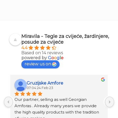
Miravila - Tegle za cvijeće, žardinjere,
posude za cvijeće
4.4
Based on 14 reviews
powered by
G
o
o
g
l
e
review us on
Gruzijske Amfore
07:04 24 Feb 23
Our partner, selling as well Georgian 
I
Amforas . Already many years we provide 
I
the high quality products with the tradition 
v