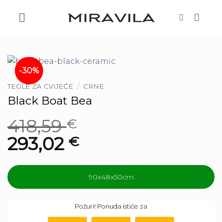
Skip
to
content
-30%
TEGLE ZA CVIJEĆE
/
CRNE
Black Boat Bea
418,59
€
293,02
€
90x48x50cm
06
43
27
Požuri! Ponuda ističe za