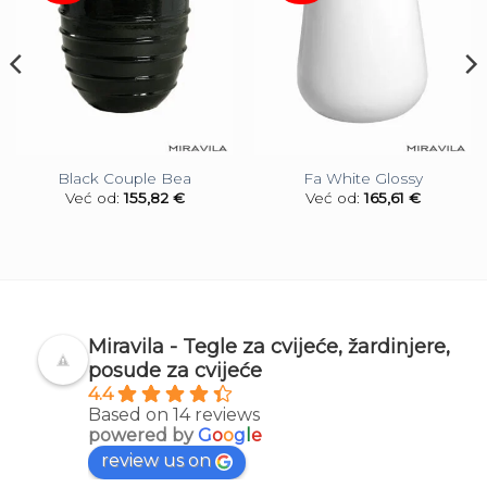
Black Couple Bea
Fa White Glossy
Već od:
155,82
€
Već od:
165,61
€
Miravila - Tegle za cvijeće, žardinjere,
posude za cvijeće
4.4
Based on 14 reviews
powered by
G
o
o
g
l
e
review us on