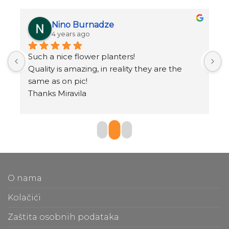
Nino Burnadze
4 years ago
Such a nice flower planters!
o
.
Quality is amazing, in reality they are the 
same as on pic!
Thanks Miravila
O nama
Kolačići
Zaštita osobnih podataka