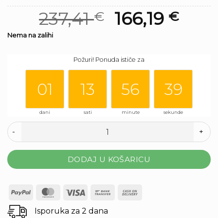
Izvorna
Trenutna
237,41
166,19
€
€
cijena
cijena
Nema na zalihi
00
12
55
38
bila
je:
Požuri! Ponuda ističe za
je:
237,41 €.
237,41 €.
01
13
56
39
dani
sati
minute
sekunde
Buck black količina
DODAJ U KOŠARICU
PayPal
MasterCard
Visa
Bank
Cash
Transfer
On
Isporuka za 2 dana
Delivery