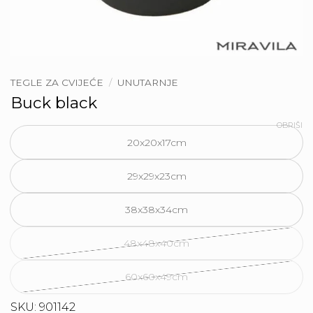
TEGLE ZA CVIJEĆE
/
UNUTARNJE
Buck black
OBRIŠI
20x20x17cm
29x29x23cm
38x38x34cm
48x48x40cm
60x60x49cm
SKU: 901142