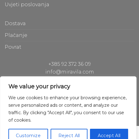
Uvjeti poslovanja
Dostava
Plačanje
Povrat
+385 92 372 36 09
info@miravila.com
Hiperion Gh d.o.o.
We value your privacy
Hladilniška pot 42, 1000 Ljubljana, Slovenia
We use cookies to enhance your browsing experience,
serve personalized ads or content, and analyze our
traffic. By clicking "Accept All", you consent to our use
of cookies.
Copyright © 2020 Hiperion Gh
Powered by Hiperion Gh
Customize
Reject All
Accept All