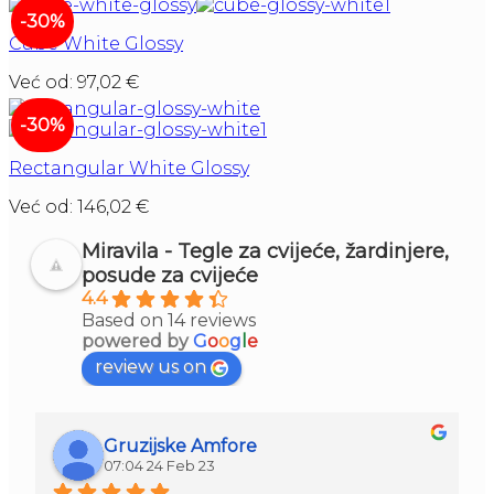
-30%
Cube White Glossy
Već od:
97,02
€
-30%
Rectangular White Glossy
Već od:
146,02
€
Miravila - Tegle za cvijeće, žardinjere,
posude za cvijeće
4.4
Based on 14 reviews
powered by
G
o
o
g
l
e
review us on
Gruzijske Amfore
07:04 24 Feb 23