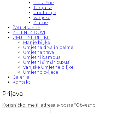
Plastične
Turquise
Unutarnje
Vanjske
Zlatne
ŽARDINJERE
ZELENI ZIDOVI
UMJETNE BILJKE
Manje biljke
Umjetna drva in palme
Umjetna trava
Umjetni bambus
Umjetni šimšir buxusi
Vanjske Umjetne biljke
Umjetno cvijeće
Galerija
Kontakt
Prijava
Korisničko ime ili adresa e-pošte
*
Obvezno