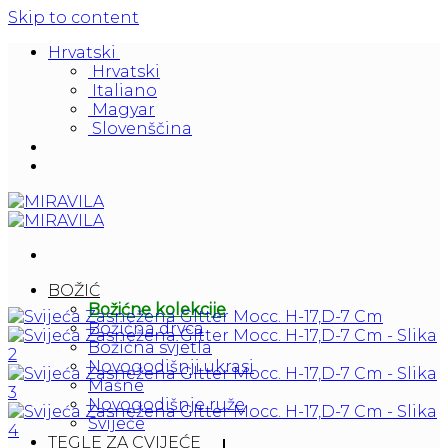
Skip to content
Hrvatski
Hrvatski
Italiano
Magyar
Slovenščina
BOŽIĆ
Božićne kolekcije
Božićna drvca
Božićna svjetla
Novogodišnji ukrasi
Mašne
Novogodišnje ruže
Svijeće
TEGLE ZA CVIJEĆE