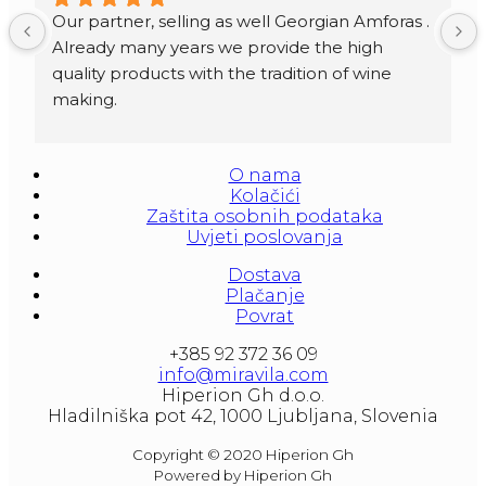
Our partner, selling as well Georgian Amforas . 
Already many years we provide the high 
quality products with the tradition of wine 
making.
Amforas are different size starting from 300 
litera and amounted to 1000 liters.
O nama
At our partners Miravila showroom you can 
Kolačići
also see them.
Zaštita osobnih podataka
Uvjeti poslovanja
Dostava
Plačanje
Povrat
+385 92 372 36 09
info@miravila.com
Hiperion Gh d.o.o.
Hladilniška pot 42, 1000 Ljubljana, Slovenia
Copyright © 2020 Hiperion Gh
Powered by Hiperion Gh