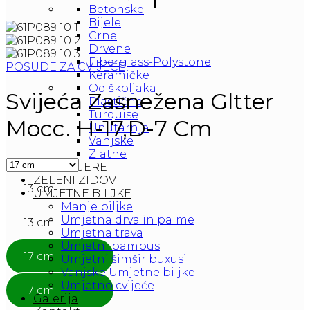
Betonske
Bijele
Crne
Drvene
Fiberglass-Polystone
POSUDE ZA CVIJEĆE
Keramičke
Od školjaka
Svijeća Zasnežena Gltter
Plastične
Turquise
Mocc. H-17,D-7 Cm
Unutarnje
Vanjske
Zlatne
ŽARDINJERE
ZELENI ZIDOVI
13 cm
UMJETNE BILJKE
Manje biljke
Umjetna drva in palme
13 cm
Umjetna trava
Umjetni bambus
17 cm
Umjetni šimšir buxusi
Vanjske Umjetne biljke
Umjetno cvijeće
17 cm
Galerija