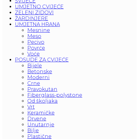
SVIJEĆE
UMJETNO CVIJEĆE
ZELENI ZIDOVI
ŽARDINJERE
UMJETNA HRANA
Mesnine
Meso
Pecivo
Povrće
Voće
POSUDE ZA CVIJEĆE
Bijele
Betonske
Moderni
Crne
Pravokutan
Fiberglass-polystone
Od školjaka
Vrt
Keramičke
Drvene
Unutarnje
Bilje
Plastične