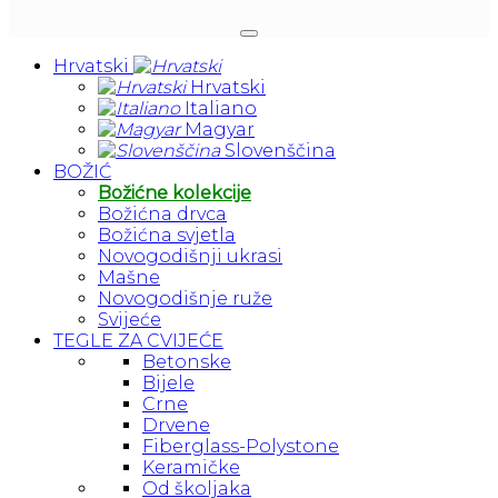
Hrvatski
Hrvatski
Italiano
Magyar
Slovenščina
BOŽIĆ
Božićne kolekcije
Božićna drvca
Božićna svjetla
Novogodišnji ukrasi
Mašne
Novogodišnje ruže
Svijeće
TEGLE ZA CVIJEĆE
Betonske
Bijele
Crne
Drvene
Fiberglass-Polystone
Keramičke
Od školjaka