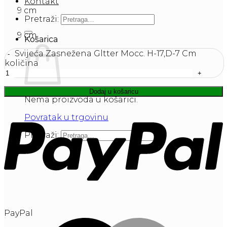
Kontakt
9 cm
Pretraži:
9 cm
Košarica
Svijeća Zasnežena Gltter Mocc. H-17,D-7 Cm
količina
Dodaj u košaricu
Nema proizvoda u košarici.
Povratak u trgovinu
Pretraži:
PayPal