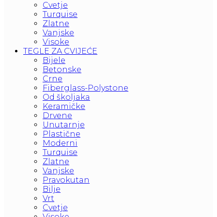
Cvetje
Turquise
Zlatne
Vanjske
Visoke
TEGLE ZA CVIJEĆE
Bijele
Betonske
Crne
Fiberglass-Polystone
Od školjaka
Keramičke
Drvene
Unutarnje
Plastične
Moderni
Turquise
Zlatne
Vanjske
Pravokutan
Bilje
Vrt
Cvetje
Visoke