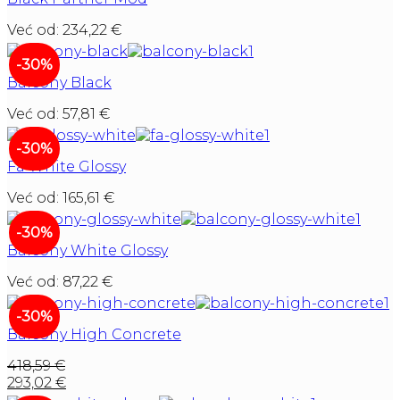
Već od:
234,22
€
-30%
Balcony Black
Već od:
57,81
€
-30%
Fa White Glossy
Već od:
165,61
€
-30%
Balcony White Glossy
Već od:
87,22
€
-30%
Balcony High Concrete
418,59
€
293,02
€