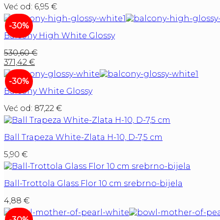
Već od:
6,95
€
-30%
Balcony High White Glossy
530,60
€
371,42
€
-30%
Balcony White Glossy
Već od:
87,22
€
Ball Trapeza White-Zlata H-10, D-7,5 cm
5,90
€
Ball-Trottola Glass Flor 10 cm srebrno-bijela
4,88
€
-30%