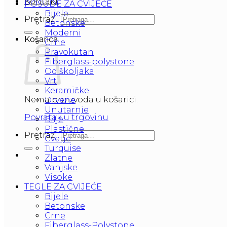
Kontakt
POSUDE ZA CVIJEĆE
Bijele
Pretraži:
Betonske
Moderni
Košarica
Crne
Pravokutan
Fiberglass-polystone
Od školjaka
Vrt
Keramičke
Nema proizvoda u košarici.
Drvene
Unutarnje
Povratak u trgovinu
Bilje
Plastične
Pretraži:
Cvetje
Turquise
Zlatne
Vanjske
Visoke
TEGLE ZA CVIJEĆE
Bijele
Betonske
Crne
Fiberglass-Polystone