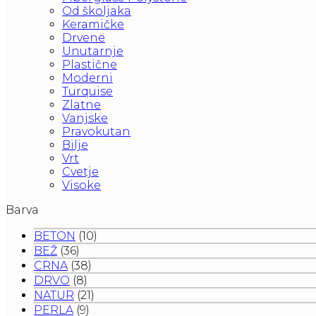
Od školjaka
Keramičke
Drvene
Unutarnje
Plastične
Moderni
Turquise
Zlatne
Vanjske
Pravokutan
Bilje
Vrt
Cvetje
Visoke
Barva
BETON
(10)
BEŽ
(36)
CRNA
(38)
DRVO
(8)
NATUR
(21)
PERLA
(9)