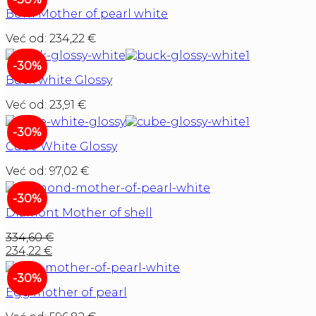
Bowl Mother of pearl white
Već od:
234,22
€
-30%
Buck white Glossy
Već od:
23,91
€
-30%
Cube White Glossy
Već od:
97,02
€
-30%
Diamont Mother of shell
334,60
€
234,22
€
-30%
Egg mother of pearl