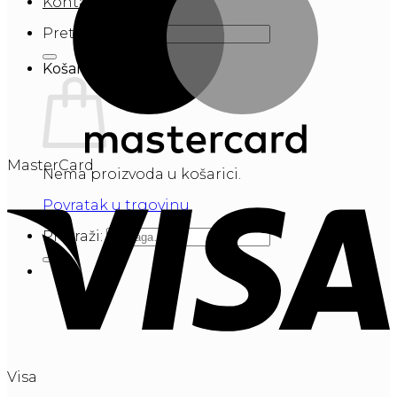
Kontakt
Pretraži:
Košarica
MasterCard
Nema proizvoda u košarici.
Povratak u trgovinu
Pretraži:
Visa