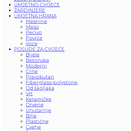
UMJETNO CVIJEĆE
ŽARDINJERE
UMJETNA HRANA
Mesnine
Meso
Pecivo
Povrće
Voće
POSUDE ZA CVIJEĆE
Bijele
Betonske
Moderni
Crne
Pravokutan
Fiberglass-polystone
Od školjaka
Vrt
Keramičke
Drvene
Unutarnje
Bilje
Plastične
Cvetje