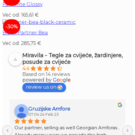
Fa White Glossy
Već od:
165,61
€
-30%
Black Partner Bea
Već od:
285,75
€
Miravila - Tegle za cvijeće, žardinjere,
posude za cvijeće
4.4
Based on 14 reviews
powered by
G
o
o
g
l
e
review us on
Gruzijske Amfore
07:04 24 Feb 23
Our partner, selling as well Georgian Amforas . 
Already many years we provide the high 