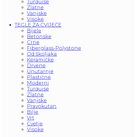
Turquise
Zlatne
Vanjske
Visoke
TEGLE ZA CVIJEĆE
Bijele
Betonske
Crne
Fiberglass-Polystone
Od školjaka
Keramičke
Drvene
Unutarnje
Plastične
Moderni
Turquise
Zlatne
Vanjske
Pravokutan
Bilje
Vrt
Cvetje
Visoke