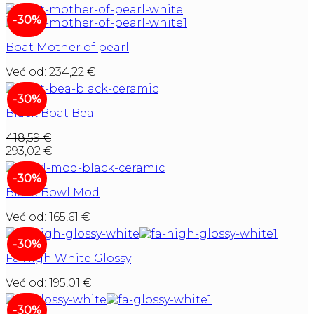
-30%
Boat Mother of pearl
Već od:
234,22
€
-30%
Black Boat Bea
418,59
€
293,02
€
-30%
Black Bowl Mod
Već od:
165,61
€
-30%
Fa High White Glossy
Već od:
195,01
€
-30%