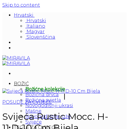
Skip to content
Hrvatski
Hrvatski
Italiano
Magyar
Slovenščina
BOŽIĆ
Božićne kolekcije
Božićna drvca
Božićna svjetla
POSUDE ZA CVIJEĆE
Novogodišnji ukrasi
Mašne
Svijeća Rustic Mocc. H-
Novogodišnje ruže
Svijeće
11,D-10 Cm Bijela
TEGLE ZA CVIJEĆE