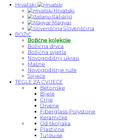
Hrvatski
Hrvatski
Italiano
Magyar
Slovenščina
BOŽIĆ
Božićne kolekcije
Božićna drvca
Božićna svjetla
Novogodišnji ukrasi
Mašne
Novogodišnje ruže
Svijeće
TEGLE ZA CVIJEĆE
Betonske
Bijele
Crne
Drvene
Fiberglass-Polystone
Keramičke
Od školjaka
Plastične
Turquise