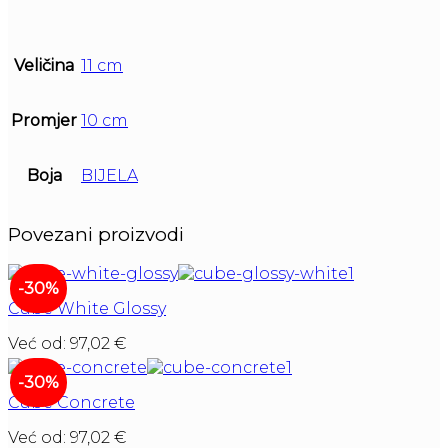
Veličina
11 cm
Promjer
10 cm
Boja
BIJELA
Povezani proizvodi
-30%
Cube White Glossy
Već od:
97,02
€
-30%
Cube Concrete
Već od:
97,02
€