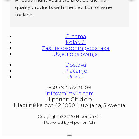
quality products with the tradition of wine 
making.
Amforas are different size starting from 300 
litera and amounted to 1000 liters.
O nama
At our partners Miravila showroom you can 
Kolačići
also see them.
Zaštita osobnih podataka
Uvjeti poslovanja
Dostava
Plačanje
Povrat
+385 92 372 36 09
info@miravila.com
Hiperion Gh d.o.o.
Hladilniška pot 42, 1000 Ljubljana, Slovenia
Copyright © 2020 Hiperion Gh
Powered by Hiperion Gh