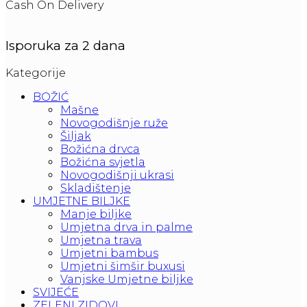
Cash On Delivery
Isporuka za 2 dana
Kategorije
BOŽIĆ
Mašne
Novogodišnje ruže
Šiljak
Božićna drvca
Božićna svjetla
Novogodišnji ukrasi
Skladištenje
UMJETNE BILJKE
Manje biljke
Umjetna drva in palme
Umjetna trava
Umjetni bambus
Umjetni šimšir buxusi
Vanjske Umjetne biljke
SVIJEĆE
ZELENI ZIDOVI