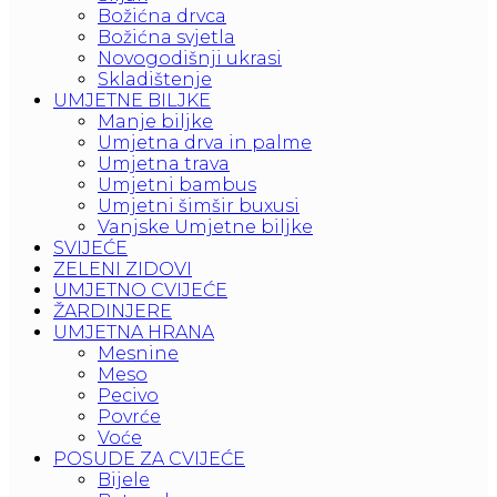
Božićna drvca
Božićna svjetla
Novogodišnji ukrasi
Skladištenje
UMJETNE BILJKE
Manje biljke
Umjetna drva in palme
Umjetna trava
Umjetni bambus
Umjetni šimšir buxusi
Vanjske Umjetne biljke
SVIJEĆE
ZELENI ZIDOVI
UMJETNO CVIJEĆE
ŽARDINJERE
UMJETNA HRANA
Mesnine
Meso
Pecivo
Povrće
Voće
POSUDE ZA CVIJEĆE
Bijele