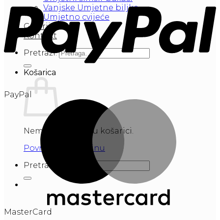
Vanjske Umjetne biljke
Umjetno cvijeće
Galerija
Kontakt
Pretraži:
Košarica
PayPal
Nema proizvoda u košarici.
Povratak u trgovinu
Pretraži:
MasterCard