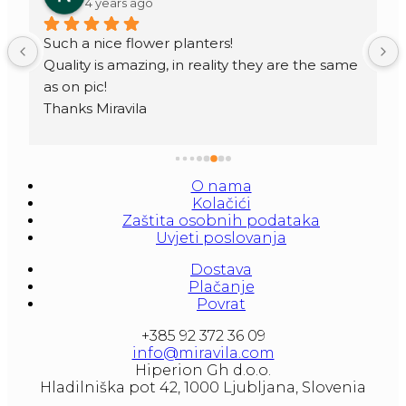
4 years ago
Such a nice flower planters!
Quality is amazing, in reality they are the same 
as on pic!
Thanks Miravila
O nama
Kolačići
Zaštita osobnih podataka
Uvjeti poslovanja
Dostava
Plačanje
Povrat
+385 92 372 36 09
info@miravila.com
Hiperion Gh d.o.o.
Hladilniška pot 42, 1000 Ljubljana, Slovenia