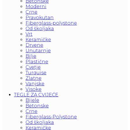
Betonske
Moderni
Crne
Pravokutan
Fiberglass-polystone
Od školjaka
Vrt
Keramičke
Drvene
Unutarnje
Bilje
Plastične
Cvetje
Turquise
Zlatne
Vanjske
Visoke
TEGLE ZA CVIJEĆE
Bijele
Betonske
Crne
Fiberglass-Polystone
Od školjaka
Keramičke