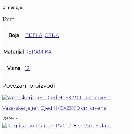
Dimenzija:
12cm
Boja
BIJELA
,
CRNA
Materijal
KERAMIKA
Visina
12
Povezani proizvodi
Vaza-skerje jer. Djed H-19X23X10 cm crvena
28,99
€