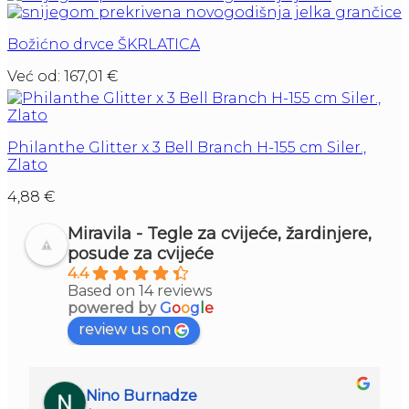
Božićno drvce ŠKRLATICA
Već od:
167,01
€
Philanthe Glitter x 3 Bell Branch H-155 cm Siler.,
Zlato
4,88
€
Miravila - Tegle za cvijeće, žardinjere,
posude za cvijeće
4.4
Based on 14 reviews
powered by
G
o
o
g
l
e
review us on
Nino Burnadze