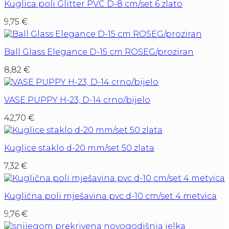
Kuglica poli Glitter PVC D-8 cm/set 6 zlato
9,75
€
Ball Glass Elegance D-15 cm ROSEG/proziran
8,82
€
VASE PUPPY H-23, D-14 crno/bijelo
42,70
€
Kuglice staklo d-20 mm/set 50 zlata
7,32
€
Kuglična poli mješavina pvc d-10 cm/set 4 metvica
9,76
€