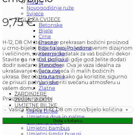
Mašne
Novogodišnje ruže
Svijeće
9,75
€
TEGLE ZA CVIJEĆE
Betonske
Bijele
Crne
Drvene
H-12, D8 CM štenaca je prekrasan božićni proizvod
Fiberglass-Polystone
u crno-bijeloj boji. Sa svojim jedinstvenim dizajnom
Keramičke
i veličinom, savršen je dodatak za vaš božićni dekor.
Od školjaka
Stavite ga na stol, policu ili gdje god želite dodati
Plastične
dodir svečane atmosfere. Ova je vaza idealna za
Turquise
ukrašavanje svijeća, cvijeća ili malih božićnih
Unutarnje
ukrasa. Bez obzira na to kako ga koristite, sigurno
Vanjske
će privući pažnju i stvoriti svečanu atmosferu u
Zlatne
vašem domu.
ŽARDINJERE
Proizvod je na zalihi
ZELENI ZIDOVI
UMJETNE BILJKE
Vasica Puppy H-12, D8 cm crno/bijelo količina
Manje biljke
Umjetna drva in palme
Dodaj u košaricu
Umjetna trava
Umjetni bambus
Umjetni šimšir buxusi