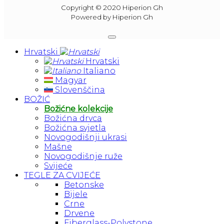
Copyright © 2020 Hiperion Gh
Powered by Hiperion Gh
Hrvatski
Hrvatski
Italiano
Magyar
Slovenščina
BOŽIĆ
Božićne kolekcije
Božićna drvca
Božićna svjetla
Novogodišnji ukrasi
Mašne
Novogodišnje ruže
Svijeće
TEGLE ZA CVIJEĆE
Betonske
Bijele
Crne
Drvene
Fiberglass-Polystone