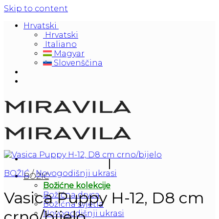
Skip to content
Hrvatski
Hrvatski
Italiano
Magyar
Slovenščina
BOŽIĆ
/
Novogodišnji ukrasi
BOŽIĆ
Božićne kolekcije
Vasica Puppy H-12, D8 cm
Božićna drvca
Božićna svjetla
crno/bijelo
Novogodišnji ukrasi