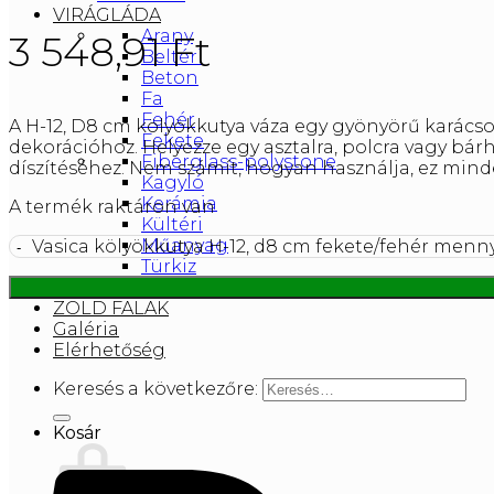
VIRÁGLÁDA
Arany
3 548,91
Ft
Beltéri
Beton
Fa
Fehér
A H-12, D8 cm kölyökkutya váza egy gyönyörű karácson
Fekete
dekorációhoz. Helyezze egy asztalra, polcra vagy bárh
Fiberglass-polystone
díszítéséhez. Nem számít, hogyan használja, ez min
Kagyló
Kerámia
A termék raktáron van
Kültéri
Műanyag
Vasica kölyökkutya H-12, d8 cm fekete/fehér menn
Türkiz
VIRÁGCSERÉP
ZÖLD FALAK
Galéria
Elérhetőség
Keresés a következőre:
Kosár