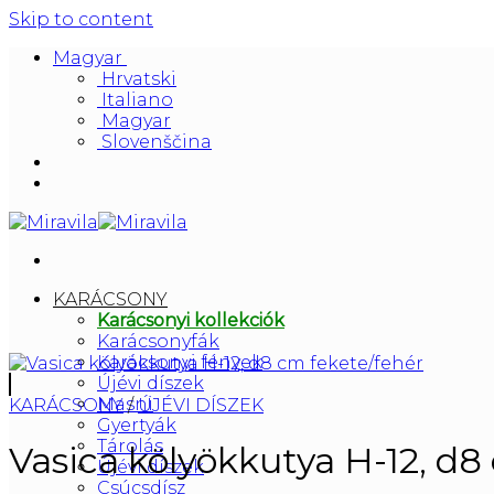
Skip to content
Magyar
Hrvatski
Italiano
Magyar
Slovenščina
KARÁCSONY
Karácsonyi kollekciók
Karácsonyfák
Karácsonyi fények
Újévi díszek
Masni
KARÁCSONY
/
ÚJÉVI DÍSZEK
Gyertyák
Tárolás
Vasica kölyökkutya H-12, d8
Újévi díszek
Csúcsdísz