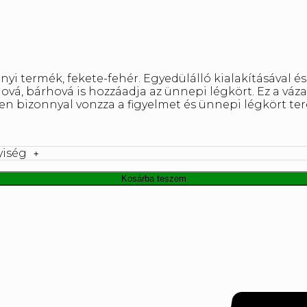
yi termék, fekete-fehér. Egyedülálló kialakításával és
ová, bárhová is hozzáadja az ünnepi légkört. Ez a váza 
den bizonnyal vonzza a figyelmet és ünnepi légkört t
yiség
Kosárba teszem