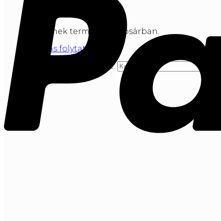
Nincsenek termékek a kosárban.
Vásárlás folytatása
Keresés a következőre: