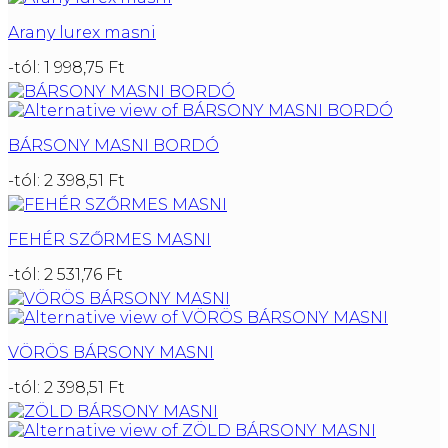
Arany lurex masni
-tól:
1 998,75
Ft
BÁRSONY MASNI BORDÓ
-tól:
2 398,51
Ft
FEHÉR SZŐRMES MASNI
-tól:
2 531,76
Ft
VÖRÖS BÁRSONY MASNI
-tól:
2 398,51
Ft