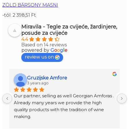
ZÖLD BÁRSONY MASNI
-tól:
2 398,51
Ft
Miravila - Tegle za cvijeće, žardinjere,
posude za cvijeće
4.4
Based on 14 reviews
powered by
G
o
o
g
l
e
review us on
Gruzijske Amfore
3 years ago
Our partner, selling as well Georgian Amforas . 
Already many years we provide the high 
quality products with the tradition of wine 
making.
Amforas are different size starting from 300 