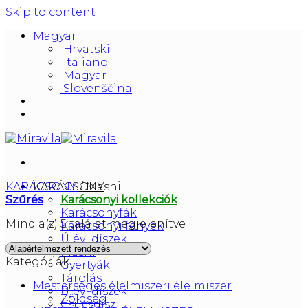
Skip to content
Magyar
Hrvatski
Italiano
Magyar
Slovenščina
KARÁCSONY
KARÁCSONY
/
Masni
Szűrés
Karácsonyi kollekciók
Karácsonyfák
Mind a(z) 5 találat megjelenítve
Karácsonyi fények
Újévi díszek
Masni
Kategóriák
Gyertyák
Tárolás
Mesterséges élelmiszeri élelmiszer
Újévi díszek
Zöldség
Csúcsdísz