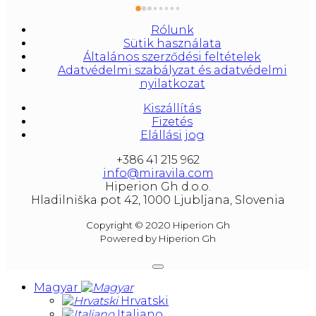
litera and amounted to 1000 liters.
At our partners Miravila showroom you can 
Rólunk
also see them.
Sütik használata
Általános szerződési feltételek
Adatvédelmi szabályzat és adatvédelmi
nyilatkozat
Kiszállítás
Fizetés
Elállási jog
+386 41 215 962
info@miravila.com
Hiperion Gh d.o.o.
Hladilniška pot 42, 1000 Ljubljana, Slovenia
Copyright © 2020 Hiperion Gh
Powered by Hiperion Gh
Magyar
Hrvatski
Italiano