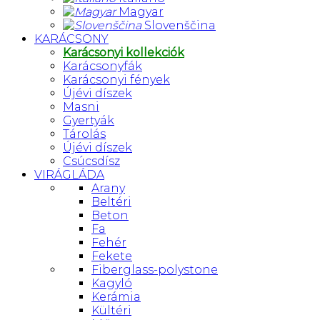
Magyar
Slovenščina
KARÁCSONY
Karácsonyi kollekciók
Karácsonyfák
Karácsonyi fények
Újévi díszek
Masni
Gyertyák
Tárolás
Újévi díszek
Csúcsdísz
VIRÁGLÁDA
Arany
Beltéri
Beton
Fa
Fehér
Fekete
Fiberglass-polystone
Kagyló
Kerámia
Kültéri