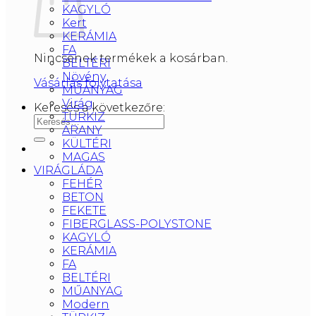
KAGYLÓ
Kert
KERÁMIA
FA
Nincsenek termékek a kosárban.
BELTÉRI
Növény
Vásárlás folytatása
MŰANYAG
Virág
Keresés a következőre:
TÜRKIZ
ARANY
KÜLTÉRI
MAGAS
VIRÁGLÁDA
FEHÉR
BETON
FEKETE
FIBERGLASS-POLYSTONE
KAGYLÓ
KERÁMIA
FA
BELTÉRI
MŰANYAG
Modern