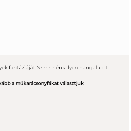
nyek fantáziáját. Szeretnénk ilyen hangulatot
kább a műkarácsonyfákat választjuk
.