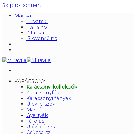
Skip to content
Magyar
Hrvatski
Italiano
Magyar
Slovenščina
KARÁCSONY
Karácsonyi kollekciók
Karácsonyfák
Karácsonyi fények
Újévi díszek
Masni
Gyertyák
Tárolás
Újévi díszek
Csúcsdísz