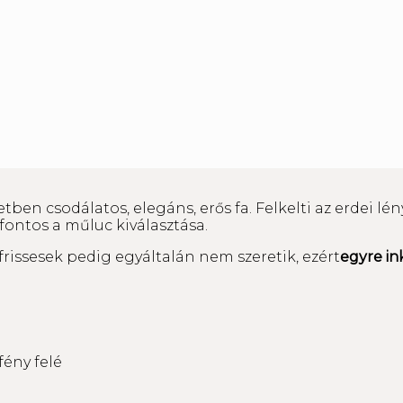
ben csodálatos, elegáns, erős fa. Felkelti az erdei lé
ontos a műluc kiválasztása.
frissesek pedig egyáltalán nem szeretik, ezért
egyre in
fény felé