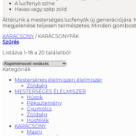
A lucfenyő színe
Havas vagy szép zöld
Áttérünk a mesterséges lucfenyők új generációjára. 
megjelenése teljesen természetes. Minden gombostű
KARÁCSONY
/
KARÁCSONYFÁK
Szűrés
Listázva 1–18 a 20 találatból
Kategóriák
Mesterséges élelmiszeri élelmiszer
Zöldség
MESTERSÉGES ÉLELMISZER
Húsok
Péksütemény
Gyümölcs
Zöldség
Húsfélék
KARÁCSONY
Masni