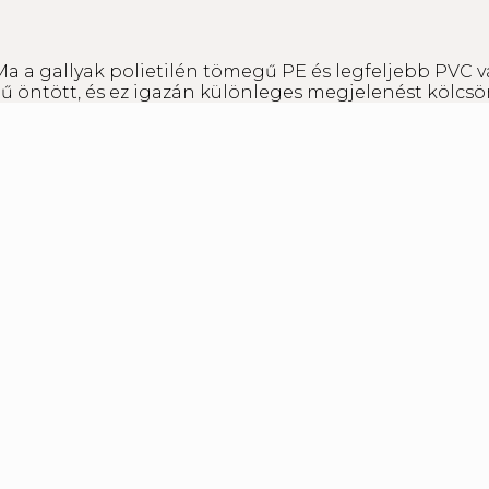
Ma a gallyak polietilén tömegű PE és legfeljebb PVC v
 öntött, és ez igazán különleges megjelenést kölcsö