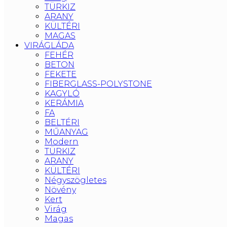
TÜRKIZ
ARANY
KÜLTÉRI
MAGAS
VIRÁGLÁDA
FEHÉR
BETON
FEKETE
FIBERGLASS-POLYSTONE
KAGYLÓ
KERÁMIA
FA
BELTÉRI
MŰANYAG
Modern
TÜRKIZ
ARANY
KÜLTÉRI
Négyszögletes
Növény
Kert
Virág
Magas