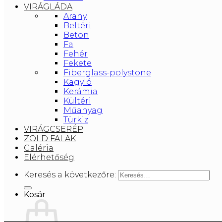
VIRÁGLÁDA
Arany
Beltéri
Beton
Fa
Fehér
Fekete
Fiberglass-polystone
Kagyló
Kerámia
Kültéri
Műanyag
Türkiz
VIRÁGCSERÉP
ZÖLD FALAK
Galéria
Elérhetőség
Keresés a következőre:
Kosár