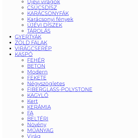
Újévi virágok
CSÚCSDÍSZ
KARÁCSONYFÁK
Karácsonyi fények
ÚJÉVI DÍSZEK
TÁROLÁS
GYERTYÁK
ZÖLD FALAK
VIRÁGCSERÉP
KASPÓ
FEHÉR
BETON
Modern
FEKETE
Négyszögletes
FIBERGLASS-POLYSTONE
KAGYLÓ
Kert
KERÁMIA
FA
BELTÉRI
Növény
MŰANYAG
Virág