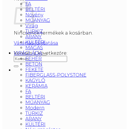
FA
BELTÉRI
Növény
MŰANYAG
Virág
TÜRKIZ
Nincsenek termékek a kosárban.
ARANY
KÜLTÉRI
Vásárlás folytatása
MAGAS
Keresés a következőre:
VIRÁGLÁDA
FEHÉR
BETON
FEKETE
FIBERGLASS-POLYSTONE
KAGYLÓ
KERÁMIA
FA
BELTÉRI
MŰANYAG
Modern
TÜRKIZ
ARANY
KÜLTÉRI