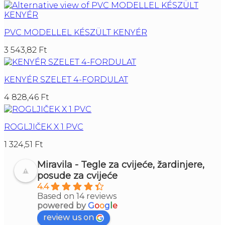
PVC MODELLEL KÉSZÜLT KENYÉR
3 543,82
Ft
KENYÉR SZELET 4-FORDULAT
4 828,46
Ft
ROGLJIČEK X 1 PVC
1 324,51
Ft
Miravila - Tegle za cvijeće, žardinjere,
posude za cvijeće
4.4
Based on 14 reviews
powered by
G
o
o
g
l
e
review us on