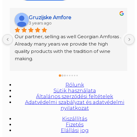
Gruzijske Amfore
3 years ago
Our partner, selling as well Georgian Amforas . 
Already many years we provide the high 
quality products with the tradition of wine 
making.
Amforas are different size starting from 300 
litera and amounted to 1000 liters.
At our partners Miravila showroom you can 
Rólunk
also see them.
Sütik használata
Általános szerződési feltételek
Adatvédelmi szabályzat és adatvédelmi
nyilatkozat
Kiszállítás
Fizetés
Elállási jog