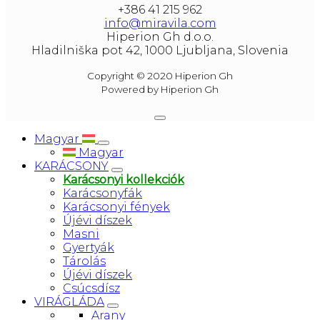
+386 41 215 962
info@miravila.com
Hiperion Gh d.o.o.
Hladilniška pot 42, 1000 Ljubljana, Slovenia
Copyright © 2020 Hiperion Gh
Powered by Hiperion Gh
Magyar
Magyar
KARÁCSONY
Karácsonyi kollekciók
Karácsonyfák
Karácsonyi fények
Újévi díszek
Masni
Gyertyák
Tárolás
Újévi díszek
Csúcsdísz
VIRÁGLÁDA
Arany