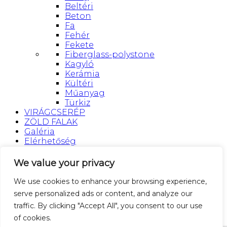
Beltéri
Beton
Fa
Fehér
Fekete
Fiberglass-polystone
Kagyló
Kerámia
Kültéri
Műanyag
Türkiz
VIRÁGCSERÉP
ZÖLD FALAK
Galéria
Elérhetőség
Belépés
We value your privacy
We use cookies to enhance your browsing experience,
Felhasználónév vagy Email cím
*
Kötelező
serve personalized ads or content, and analyze our
traffic. By clicking "Accept All", you consent to our use
Jelszó
*
Kötelező
of cookies.