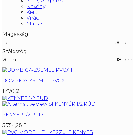
Négyszögletes
Növény
Kert
Virág
Magas
Magasság
0cm
300cm
Szélesség
20cm
180cm
BOMBICA-ZSEMLE PVCX 1
1 470,69
Ft
KENYÉR 1/2 RÚD
5 754,28
Ft