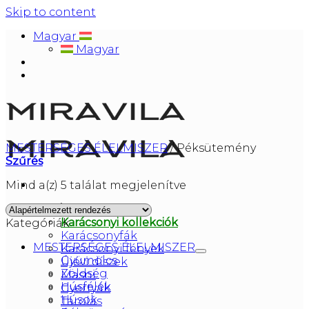
Skip to content
Magyar
Magyar
MESTERSÉGES ÉLELMISZER
/
Péksütemény
Szűrés
Mind a(z) 5 találat megjelenítve
KARÁCSONY
Karácsonyi kollekciók
Kategóriák
Karácsonyfák
MESTERSÉGES ÉLELMISZER
Karácsonyi fények
Gyümölcs
Újévi díszek
Zöldség
Masni
Húsfélék
Gyertyák
Húsok
Tárolás