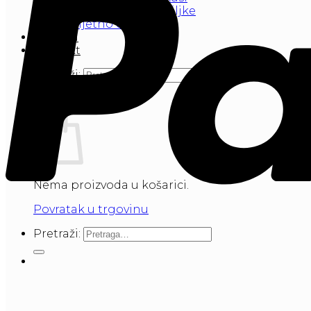
Vanjske Umjetne biljke
Umjetno cvijeće
Galerija
Kontakt
Pretraži:
Košarica
Nema proizvoda u košarici.
Povratak u trgovinu
Pretraži: