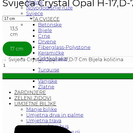
Svijeća Crystal Opal H-17,D-
Mašne
Novogodišnje ruže
Svijeće
TEGLE ZA CVIJEĆE
Betonske
13,5
Bijele
cm
Crne
Drvene
Fiberglass-Polystone
17 cm
Keramičke
Od školjaka
Svijeća Crystal Opal H-17,D-7 Cm Bijela količina
Plastične
Turquise
Unutarnje
Vanjske
Zlatne
ŽARDINJERE
ZELENI ZIDOVI
UMJETNE BILJKE
Manje biljke
Umjetna drva in palme
Umjetna trava
Umjetni bambus
Umjetni šimšir buxusi