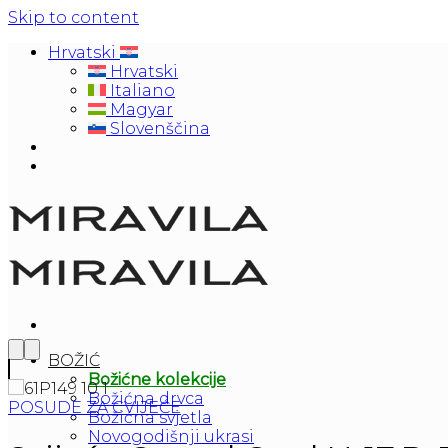
Skip to content
Hrvatski
Hrvatski
Italiano
Magyar
Slovenščina
BOŽIĆ
Božićne kolekcije
Božićna drvca
POSUDE ZA CVIJEĆE
Božićna svjetla
Novogodišnji ukrasi