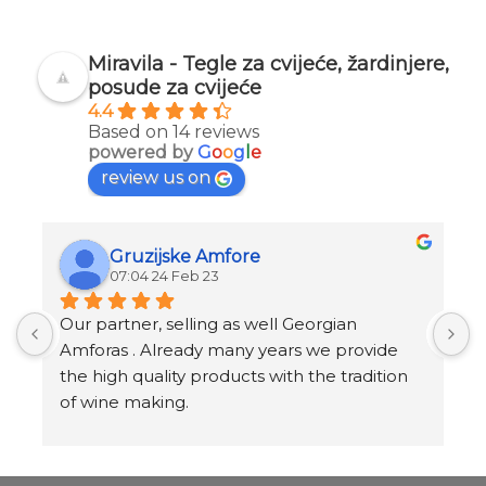
Miravila - Tegle za cvijeće, žardinjere,
posude za cvijeće
4.4
Based on 14 reviews
powered by
G
o
o
g
l
e
review us on
Gruzijske Amfore
07:04 24 Feb 23
Our partner, selling as well Georgian 
I
Amforas . Already many years we provide 
I
the high quality products with the tradition 
v
of wine making.
t
Amforas are different size starting from 300 
l
litera and amounted to 1000 liters.
At our partners Miravila showroom you can 
T