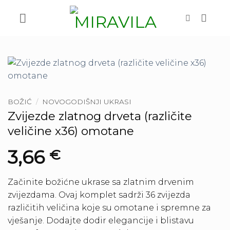
Skip
to
content
BOŽIĆ
/
NOVOGODIŠNJI UKRASI
Zvijezde zlatnog drveta (različite
veličine x36) omotane
3,66
€
Začinite božićne ukrase sa zlatnim drvenim
zvijezdama. Ovaj komplet sadrži 36 zvijezda
različitih veličina koje su omotane i spremne za
vješanje. Dodajte dodir elegancije i blistavu