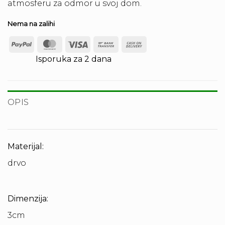
atmosferu za odmor u svoj dom.
Nema na zalihi
PayPal
MasterCard
Visa
Bank
Cash
Transfer
On
Isporuka za 2 dana
Delivery
OPIS
Materijal:
drvo
Dimenzija:
3cm