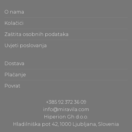
also see them.
f
O nama
m
t
Kolačići
m
Zaštita osobnih podataka
O
Uvjeti poslovanja
b
e
a
Dostava
c
Plačanje
S
Povrat
p
d
+385 92 372 36 09
a
info@miravila.com
Hiperion Gh d.o.o.
I
Hladilniška pot 42, 1000 Ljubljana, Slovenia
p