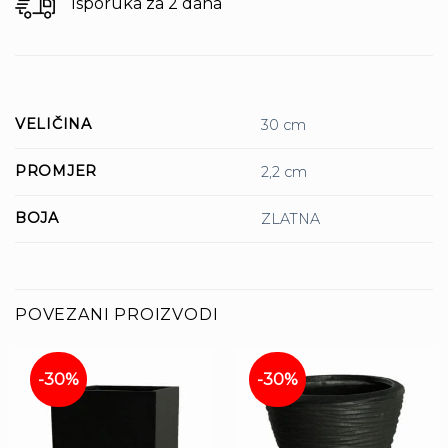
Isporuka za 2 dana
Delivery
VELIČINA
30 cm
PROMJER
2,2 cm
BOJA
ZLATNA
POVEZANI PROIZVODI
-30%
-30%