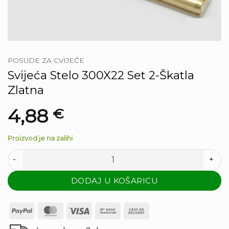
POSUDE ZA CVIJEĆE
Svijeća Stelo 300X22 Set 2-Škatla
Zlatna
4,88
€
Proizvod je na zalihi
Svijeća Stelo 300X22 Set 2-Škatla Zlatna količina
DODAJ U KOŠARICU
PayPal
MasterCard
Visa
Bank
Cash
Transfer
On