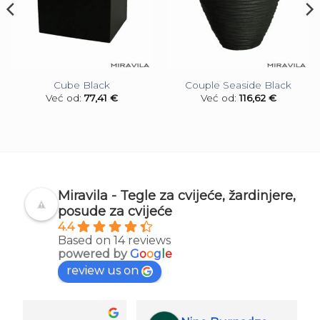
Cube Black
Couple Seaside Black
Već od:
77,41
€
Već od:
116,62
€
Miravila - Tegle za cvijeće, žardinjere,
posude za cvijeće
4.4
Based on 14 reviews
powered by
G
o
o
g
l
e
review us on