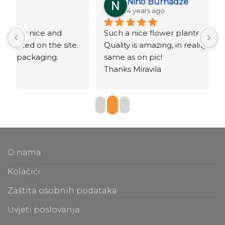
Nino Burnadze
4 years ago
Such a nice flower planters!
o
.
Quality is amazing, in reality they are the 
same as on pic!
Thanks Miravila
O nama
Kolačići
Zaštita osobnih podataka
Uvjeti poslovanja