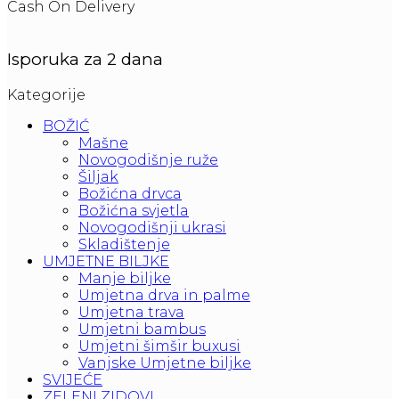
Cash On Delivery
Isporuka za 2 dana
Kategorije
BOŽIĆ
Mašne
Novogodišnje ruže
Šiljak
Božićna drvca
Božićna svjetla
Novogodišnji ukrasi
Skladištenje
UMJETNE BILJKE
Manje biljke
Umjetna drva in palme
Umjetna trava
Umjetni bambus
Umjetni šimšir buxusi
Vanjske Umjetne biljke
SVIJEĆE
ZELENI ZIDOVI