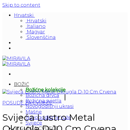
Skip to content
Hrvatski
Hrvatski
Italiano
Magyar
Slovenščina
BOŽIĆ
Božićne kolekcije
Božićna drvca
Božićna svjetla
POSUDE ZA CVIJEĆE
Novogodišnji ukrasi
Mašne
Svijeća Lustro Metal
Novogodišnje ruže
Svijeće
Okrugla D-10 Cm Crvena
TEGLE ZA CVIJEĆE