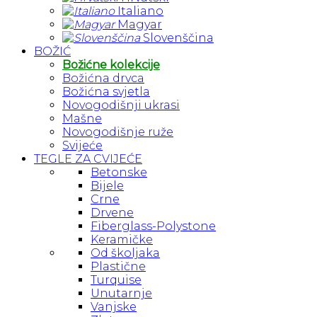
Italiano
Magyar
Slovenščina
BOŽIĆ
Božićne kolekcije
Božićna drvca
Božićna svjetla
Novogodišnji ukrasi
Mašne
Novogodišnje ruže
Svijeće
TEGLE ZA CVIJEĆE
Betonske
Bijele
Crne
Drvene
Fiberglass-Polystone
Keramičke
Od školjaka
Plastične
Turquise
Unutarnje
Vanjske