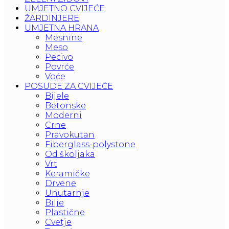
UMJETNO CVIJEĆE
ŽARDINJERE
UMJETNA HRANA
Mesnine
Meso
Pecivo
Povrće
Voće
POSUDE ZA CVIJEĆE
Bijele
Betonske
Moderni
Crne
Pravokutan
Fiberglass-polystone
Od školjaka
Vrt
Keramičke
Drvene
Unutarnje
Bilje
Plastične
Cvetje