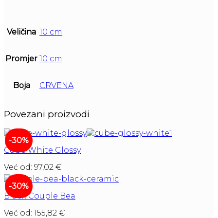
Veličina
10 cm
Promjer
10 cm
Boja
CRVENA
Povezani proizvodi
-30%
Cube White Glossy
Već od:
97,02
€
-30%
Black Couple Bea
Već od:
155,82
€