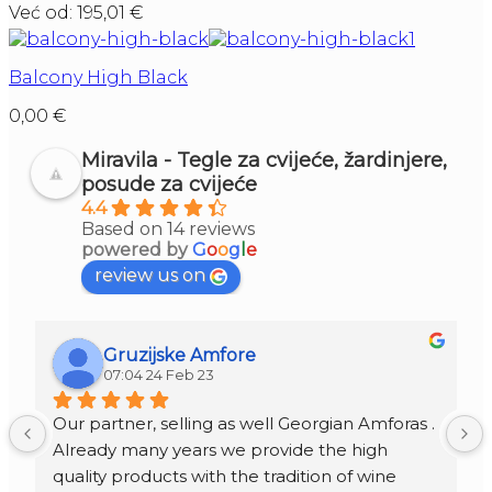
Već od:
195,01
€
Balcony High Black
0,00
€
Miravila - Tegle za cvijeće, žardinjere,
posude za cvijeće
4.4
Based on 14 reviews
powered by
G
o
o
g
l
e
review us on
Gruzijske Amfore
07:04 24 Feb 23
Our partner, selling as well Georgian Amforas . 
Already many years we provide the high 
quality products with the tradition of wine 