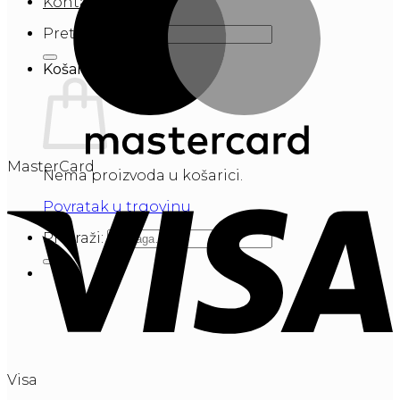
Kontakt
Pretraži:
Košarica
MasterCard
Nema proizvoda u košarici.
Povratak u trgovinu
Pretraži:
Visa