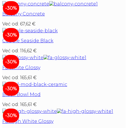
-30%
Balcony Concrete
Već od:
67,62
€
-30%
Couple Seaside Black
Već od:
116,62
€
-30%
Fa White Glossy
Već od:
165,61
€
-30%
Black Bowl Mod
Već od:
165,61
€
-30%
Fa High White Glossy