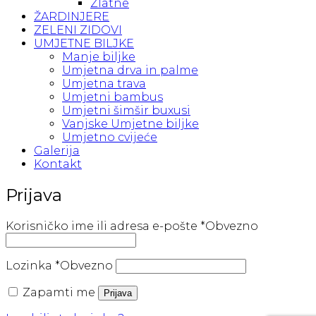
Zlatne
ŽARDINJERE
ZELENI ZIDOVI
UMJETNE BILJKE
Manje biljke
Umjetna drva in palme
Umjetna trava
Umjetni bambus
Umjetni šimšir buxusi
Vanjske Umjetne biljke
Umjetno cvijeće
Galerija
Kontakt
Prijava
Korisničko ime ili adresa e-pošte
*
Obvezno
Lozinka
*
Obvezno
Zapamti me
Prijava