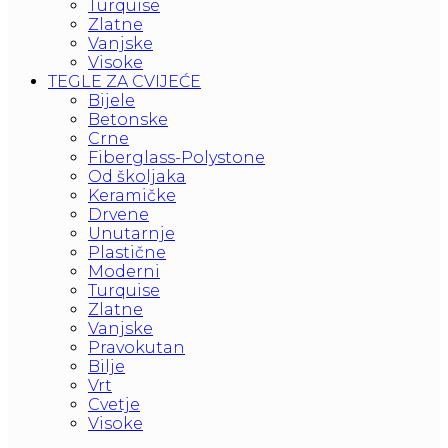
Turquise
Zlatne
Vanjske
Visoke
TEGLE ZA CVIJEĆE
Bijele
Betonske
Crne
Fiberglass-Polystone
Od školjaka
Keramičke
Drvene
Unutarnje
Plastične
Moderni
Turquise
Zlatne
Vanjske
Pravokutan
Bilje
Vrt
Cvetje
Visoke