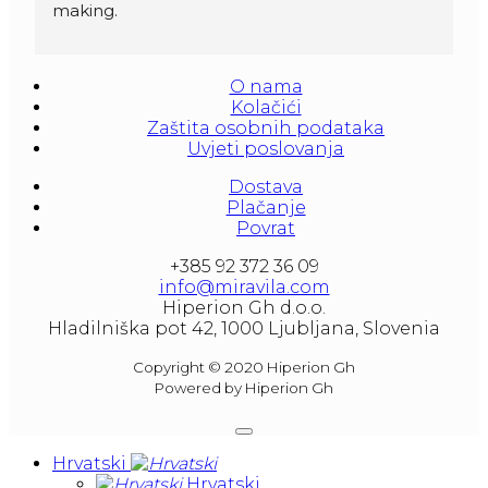
making.
Amforas are different size starting from 300 
litera and amounted to 1000 liters.
O nama
At our partners Miravila showroom you can 
Kolačići
also see them.
Zaštita osobnih podataka
Uvjeti poslovanja
Dostava
Plačanje
Povrat
+385 92 372 36 09
info@miravila.com
Hiperion Gh d.o.o.
Hladilniška pot 42, 1000 Ljubljana, Slovenia
Copyright © 2020 Hiperion Gh
Powered by Hiperion Gh
Hrvatski
Hrvatski