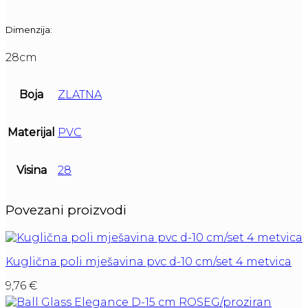
Dimenzija:
28cm
Boja
ZLATNA
Materijal
PVC
Visina
28
Povezani proizvodi
Kuglična poli mješavina pvc d-10 cm/set 4 metvica
9,76
€