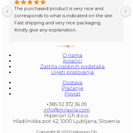
The purchased product is very nice and 
corresponds to what is indicated on the site.
Fast shipping and very nice packaging.
Kindly give any explanation.
O nama
Kolačići
Zaštita osobnih podataka
Uvjeti poslovanja
Dostava
Plačanje
Povrat
+385 92 372 36 09
info@miravila.com
Hiperion Gh d.o.o.
Hladilniška pot 42, 1000 Ljubljana, Slovenia
Copyright © 2020 Hiperion Gh