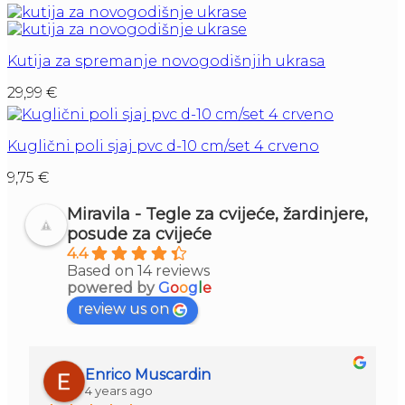
Kutija za spremanje novogodišnjih ukrasa
29,99
€
Kuglični poli sjaj pvc d-10 cm/set 4 crveno
9,75
€
Miravila - Tegle za cvijeće, žardinjere,
posude za cvijeće
4.4
Based on 14 reviews
powered by
G
o
o
g
l
e
review us on
Enrico Muscardin
4 years ago