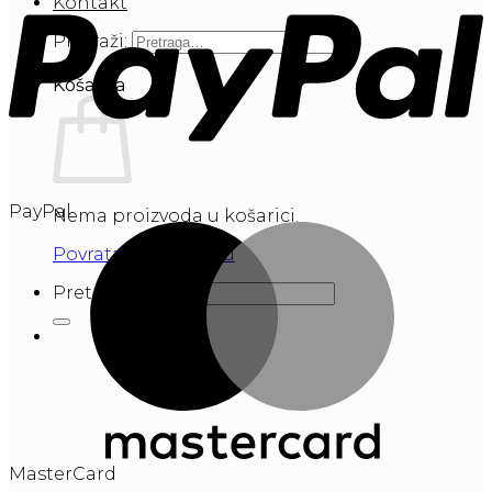
Kontakt
Pretraži:
Košarica
PayPal
Nema proizvoda u košarici.
Povratak u trgovinu
Pretraži:
MasterCard