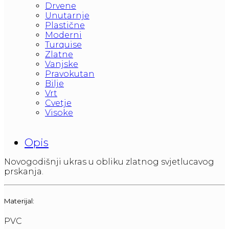
Drvene
Unutarnje
Plastične
Moderni
Turquise
Zlatne
Vanjske
Pravokutan
Bilje
Vrt
Cvetje
Visoke
Opis
Novogodišnji ukras u obliku zlatnog svjetlucavog
prskanja.
Materijal:
PVC