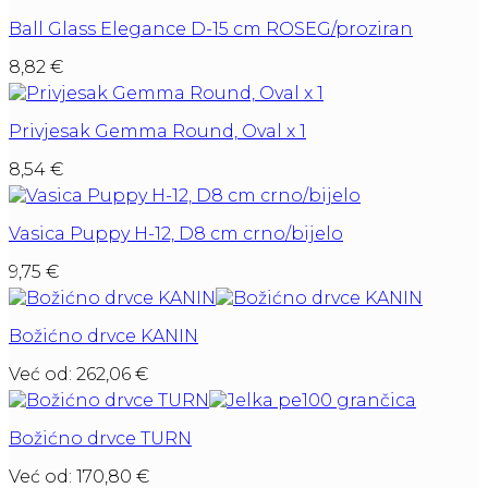
Ball Glass Elegance D-15 cm ROSEG/proziran
8,82
€
Privjesak Gemma Round, Oval x 1
8,54
€
Vasica Puppy H-12, D8 cm crno/bijelo
9,75
€
Božićno drvce KANIN
Već od:
262,06
€
Božićno drvce TURN
Već od:
170,80
€