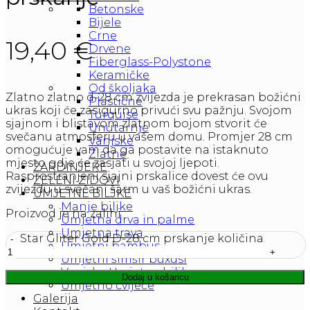
Betonske
Bijele
Crne
19,40
€
Drvene
Fiberglass-Polystone
Keramičke
Od školjaka
Zlatno zlatno d-28 cm zvijezda je prekrasan božićni
Plastične
ukras koji će zasigurno privući svu pažnju. Svojom
Turquise
sjajnom i blistavom zlatnom bojom stvorit će
Unutarnje
svečanu atmosferu u vašem domu. Promjer 28 cm
Vanjske
omogućuje vam da ga postavite na istaknuto
Zlatne
mjesto gdje će zasjati u svojoj ljepoti.
ŽARDINJERE
Rasprostranjeni sjajni prskalice dovest će ovu
ZELENI ZIDOVI
zvijezdu u svečani šarm u vaš božićni ukras.
UMJETNE BILJKE
Manje biljke
Proizvod je na zalihi
Umjetna drva in palme
Umjetna trava
Star Gliter Gold D-28 cm prskanje količina
Umjetni bambus
Umjetni šimšir buxusi
Vanjske Umjetne biljke
Dodaj u košaricu
Umjetno cvijeće
Galerija