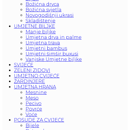
Božićna drvca
Božićna svjetla
Novogodišnji ukrasi
Skladištenje
UMJETNE BILJKE
Manje biljke
Umjetna drva in palme
Umjetna trava
Umjetni bambus
Umjetni šimšir buxusi
Vanjske Umjetne biljke
SVIJEĆE
ZELENI ZIDOVI
UMJETNO CVIJEĆE
ŽARDINJERE
UMJETNA HRANA
Mesnine
Meso
Pecivo
Povrće
Voće
POSUDE ZA CVIJEĆE
Bijele