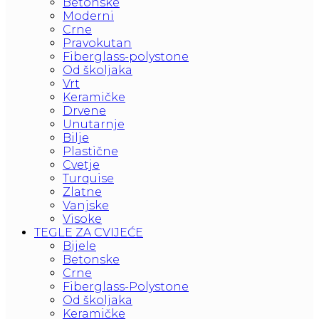
Betonske
Moderni
Crne
Pravokutan
Fiberglass-polystone
Od školjaka
Vrt
Keramičke
Drvene
Unutarnje
Bilje
Plastične
Cvetje
Turquise
Zlatne
Vanjske
Visoke
TEGLE ZA CVIJEĆE
Bijele
Betonske
Crne
Fiberglass-Polystone
Od školjaka
Keramičke