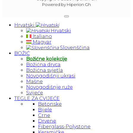
Powered by Hiperion Gh
Hrvatski
Hrvatski
Italiano
Magyar
Slovenščina
BOŽIĆ
Božićne kolekcije
Božićna drvca
Božićna svjetla
Novogodišnji ukrasi
Mašne
Novogodišnje ruže
Svijeće
TEGLE ZA CVIJEĆE
Betonske
Bijele
Crne
Drvene
Fiberglass-Polystone
Keramičke