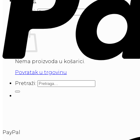
Kontakt
Pretraži:
Košarica
Nema proizvoda u košarici.
Povratak u trgovinu
Pretraži:
PayPal