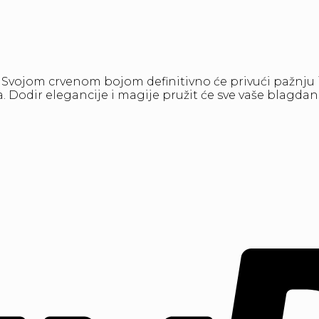
. Svojom crvenom bojom definitivno će privući pažnju
la. Dodir elegancije i magije pružit će sve vaše blagda