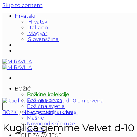
Skip to content
Hrvatski
Hrvatski
Italiano
Magyar
Slovenščina
BOŽIĆ
Božićne kolekcije
Božićna drvca
Božićna svjetla
Novogodišnji ukrasi
BOŽIĆ
/
Novogodišnji ukrasi
Mašne
Novogodišnje ruže
Kuglica gemme Velvet d-10
Svijeće
TEGLE ZA CVIJEĆE