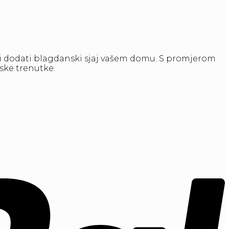
 i dodati blagdanski sjaj vašem domu. S promjerom
nske trenutke.