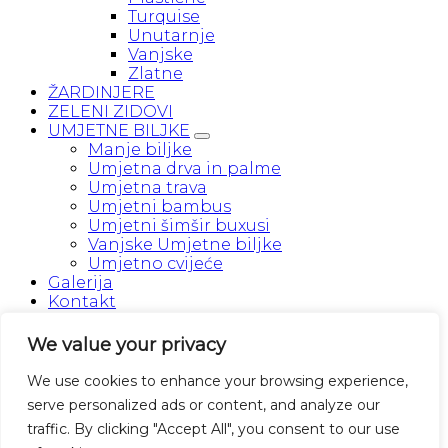
Turquise
Unutarnje
Vanjske
Zlatne
ŽARDINJERE
ZELENI ZIDOVI
UMJETNE BILJKE
Manje biljke
Umjetna drva in palme
Umjetna trava
Umjetni bambus
Umjetni šimšir buxusi
Vanjske Umjetne biljke
Umjetno cvijeće
Galerija
Kontakt
Prijava
We value your privacy
We use cookies to enhance your browsing experience,
Korisničko ime ili adresa e-pošte
*
Obvezno
serve personalized ads or content, and analyze our
traffic. By clicking "Accept All", you consent to our use
Lozinka
*
Obvezno