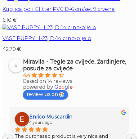
Kuglica poli Glitter PVC D-6 cm/set 9 crvena
6,10
€
VASE PUPPY H-23, D-14 crno/bijelo
42,70
€
Miravila - Tegle za cvijeće, žardinjere,
posude za cvijeće
4.4
Based on 14 reviews
powered by
G
o
o
g
l
e
review us on
Enrico Muscardin
4 years ago
The purchased product is very nice and 