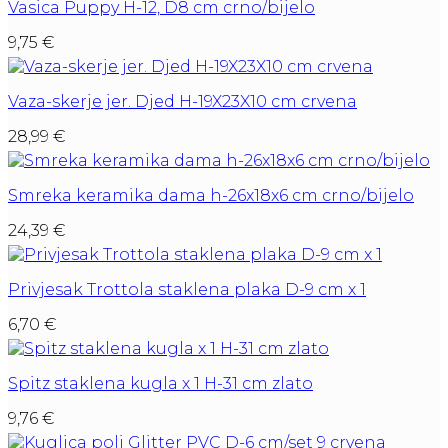
Vasica Puppy H-12, D8 cm crno/bijelo
9,75
€
Vaza-skerje jer. Djed H-19X23X10 cm crvena
28,99
€
Smreka keramika dama h-26x18x6 cm crno/bijelo
24,39
€
Privjesak Trottola staklena plaka D-9 cm x 1
6,70
€
Spitz staklena kugla x 1 H-31 cm zlato
9,76
€