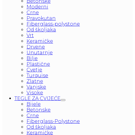
Betonske
Moderni
Crne
Pravokutan
Fiberglass-polystone
Od školjaka
Vrt
Keramičke
Drvene
Unutarnje
Bilje
Plastične
Cvetje
Turquise
Zlatne
Vanjske
Visoke
TEGLE ZA CVIJEĆE
Bijele
Betonske
Crne
Fiberglass-Polystone
Od školjaka
Keramičke