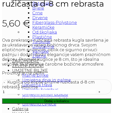
ružičasta d-8 cm rebrasta
Betonske
Bijele
Crne
Drvene
5,60
€
Fiberglass-Polystone
Keramičke
Od školjaka
Plastične
Ova prekrasna ružičasta rebrasta kugla savršena je
Turquise
za ukrašavanje vašeg božićnog drvca. Svojom
Unutarnje
eliptičnom prizmom, oblik će sigurno privući
Vanjske
pažnju i dodati dodir elegancije vašem prazničnom
Zlatne
dekoru. Promjer kuglice je 8 cm, što je idealna
ŽARDINJERE
veličina za stvaranje čarobne božićne atmosfere.
ZELENI ZIDOVI
UMJETNE BILJKE
Proizvod je na zalihi
Manje biljke
Umjetna drva in palme
Kuglica od elipse prizme ružičasta d-8 cm
Umjetna trava
rebrasta količina
Umjetni bambus
Umjetni šimšir buxusi
Vanjske Umjetne biljke
Dodaj u košaricu
Umjetno cvijeće
Galerija