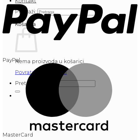
Kontakt
Pretraži:
Košarica
PayPal
Nema proizvoda u košarici.
Povratak u trgovinu
Pretraži:
MasterCard