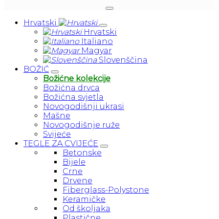
Hrvatski
Hrvatski
Italiano
Magyar
Slovenščina
BOŽIĆ
Božićne kolekcije
Božićna drvca
Božićna svjetla
Novogodišnji ukrasi
Mašne
Novogodišnje ruže
Svijeće
TEGLE ZA CVIJEĆE
Betonske
Bijele
Crne
Drvene
Fiberglass-Polystone
Keramičke
Od školjaka
Plastične