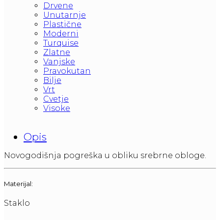
Drvene
Unutarnje
Plastične
Moderni
Turquise
Zlatne
Vanjske
Pravokutan
Bilje
Vrt
Cvetje
Visoke
Opis
Novogodišnja pogreška u obliku srebrne obloge.
Materijal:
Staklo