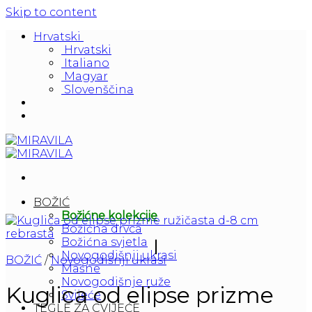
Skip to content
Hrvatski
Hrvatski
Italiano
Magyar
Slovenščina
BOŽIĆ
Božićne kolekcije
Božićna drvca
Božićna svjetla
Novogodišnji ukrasi
BOŽIĆ
/
Novogodišnji ukrasi
Mašne
Novogodišnje ruže
Kuglica od elipse prizme
Svijeće
TEGLE ZA CVIJEĆE