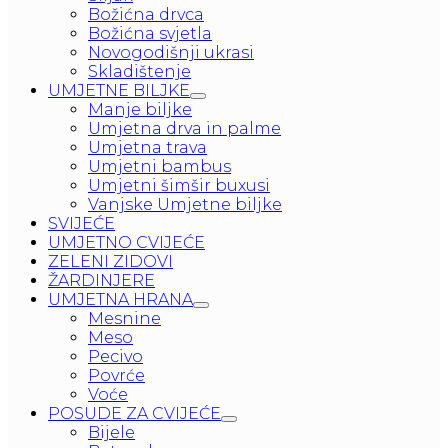
Božićna drvca
Božićna svjetla
Novogodišnji ukrasi
Skladištenje
UMJETNE BILJKE
Manje biljke
Umjetna drva in palme
Umjetna trava
Umjetni bambus
Umjetni šimšir buxusi
Vanjske Umjetne biljke
SVIJEĆE
UMJETNO CVIJEĆE
ZELENI ZIDOVI
ŽARDINJERE
UMJETNA HRANA
Mesnine
Meso
Pecivo
Povrće
Voće
POSUDE ZA CVIJEĆE
Bijele