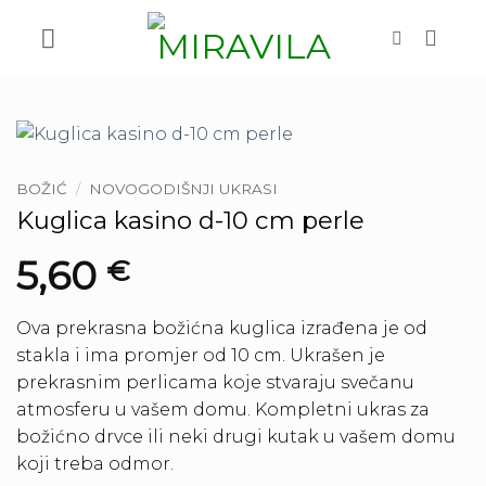
Skip
to
content
BOŽIĆ
/
NOVOGODIŠNJI UKRASI
Kuglica kasino d-10 cm perle
5,60
€
Ova prekrasna božićna kuglica izrađena je od
stakla i ima promjer od 10 cm. Ukrašen je
prekrasnim perlicama koje stvaraju svečanu
atmosferu u vašem domu. Kompletni ukras za
božićno drvce ili neki drugi kutak u vašem domu
koji treba odmor.