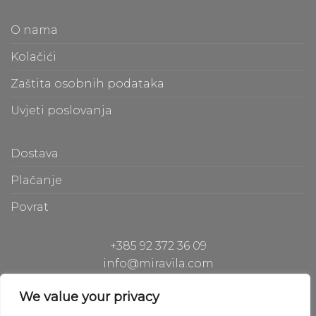
also see them.
f
O nama
m
t
Kolačići
m
Zaštita osobnih podataka
O
Uvjeti poslovanja
b
e
a
Dostava
c
Plačanje
S
Povrat
p
d
+385 92 372 36 09
a
info@miravila.com
Hiperion Gh d.o.o.
I
We value your privacy
Hladilniška pot 42, 1000 Ljubljana, Slovenia
p