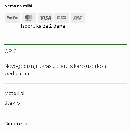
Nema na zalihi
PayPal
MasterCard
Visa
Bank
Cash
Transfer
On
Isporuka za 2 dana
Delivery
OPIS
Novogodišnji ukras u zlatu s karo uzorkom i
perlicama.
Materijal:
Staklo
Dimenzija: