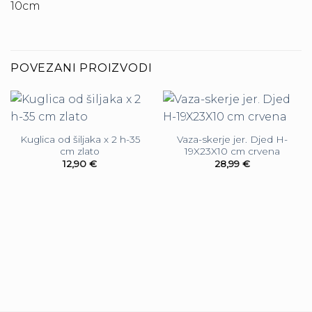
10cm
POVEZANI PROIZVODI
Kuglica od šiljaka x 2 h-35
Vaza-skerje jer. Djed H-
cm zlato
19X23X10 cm crvena
12,90
€
28,99
€