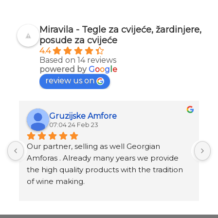
Miravila - Tegle za cvijeće, žardinjere,
posude za cvijeće
4.4
Based on 14 reviews
powered by
G
o
o
g
l
e
review us on
Gruzijske Amfore
07:04 24 Feb 23
Our partner, selling as well Georgian 
I
Amforas . Already many years we provide 
I
the high quality products with the tradition 
v
of wine making.
t
Amforas are different size starting from 300 
l
litera and amounted to 1000 liters.
At our partners Miravila showroom you can 
T