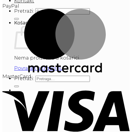
Kontakt
PayPal
Pretraži:
Košarica
Nema proizvoda u košarici.
Povratak u trgovinu
MasterCard
Pretraži: