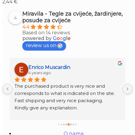
2,44
€
Miravila - Tegle za cvijeće, žardinjere,
posude za cvijeće
4.4
Based on 14 reviews
powered by
G
o
o
g
l
e
review us on
Enrico Muscardin
4 years ago
The purchased product is very nice and 
corresponds to what is indicated on the site.
Fast shipping and very nice packaging.
Kindly give any explanation.
O nama