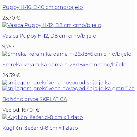
Puppy H-16, D-10 cm crno/bijelo
23,70
€
Vasica Puppy H-12, D8 cm crno/bijelo
9,75
€
Smreka keramika dama h-26x18x6 cm crno/bijelo
24,39
€
Božićno drvce ŠKRLATICA
Već od:
167,01
€
Kuglični šećer d-8 cm x 1 zlato