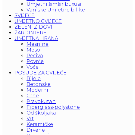
Umjetni šimšir buxusi
Vanjske Umjetne biljke
SVIJEĆE
UMJETNO CVIJEĆE
ZELENI ZIDOVI
ŽARDINJERE
UMJETNA HRANA
Mesnine
Meso
Pecivo
Povrće
Voće
POSUDE ZA CVIJEĆE
Bijele
Betonske
Moderni
Crne
Pravokutan
Fiberglass-polystone
Od školjaka
Vrt
Keramičke
Drvene