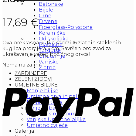
Betonske
Bijele
Crne
17,69
€
Drvene
Fiberglass-Polystone
Keramičke
Od školjaka
Ova prekrasna kutija sadrži 16 zlatnih staklenih
Plastične
kuglica promjera 6 cm. Savršen proizvod za
Turquise
ukrašavanje vašeg božićnog drvca!
Unutarnje
Vanjske
Nema na zalihi
Zlatne
ŽARDINJERE
ZELENI ZIDOVI
UMJETNE BILJKE
Manje biljke
Umjetna drva in palme
Umjetna trava
Umjetni bambus
Umjetni šimšir buxusi
Vanjske Umjetne biljke
Umjetno cvijeće
Galerija