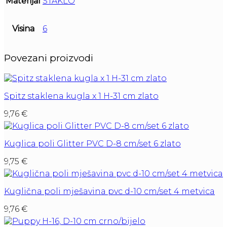
Materijal
STAKLO
Visina
6
Povezani proizvodi
Spitz staklena kugla x 1 H-31 cm zlato
9,76
€
Kuglica poli Glitter PVC D-8 cm/set 6 zlato
9,75
€
Kuglična poli mješavina pvc d-10 cm/set 4 metvica
9,76
€