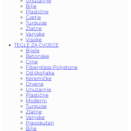
Unutarnje
Bilje
Plastične
Cvetje
Turquise
Zlatne
Vanjske
Visoke
TEGLE ZA CVIJEĆE
Bijele
Betonske
Crne
Fiberglass-Polystone
Od školjaka
Keramičke
Drvene
Unutarnje
Plastične
Moderni
Turquise
Zlatne
Vanjske
Pravokutan
Bilje