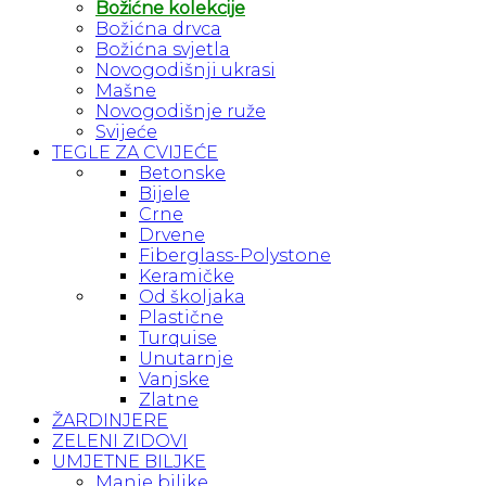
Božićne kolekcije
Božićna drvca
Božićna svjetla
Novogodišnji ukrasi
Mašne
Novogodišnje ruže
Svijeće
TEGLE ZA CVIJEĆE
Betonske
Bijele
Crne
Drvene
Fiberglass-Polystone
Keramičke
Od školjaka
Plastične
Turquise
Unutarnje
Vanjske
Zlatne
ŽARDINJERE
ZELENI ZIDOVI
UMJETNE BILJKE
Manje biljke