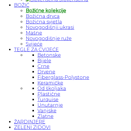
BOŽIĆ
Božićne kolekcije
Božićna drvca
Božićna svjetla
Novogodišnji ukrasi
Mašne
Novogodišnje ruže
Svijeće
TEGLE ZA CVIJEĆE
Betonske
Bijele
Crne
Drvene
Fiberglass-Polystone
Keramičke
Od školjaka
Plastične
Turquise
Unutarnje
Vanjske
Zlatne
ŽARDINJERE
ZELENI ZIDOVI