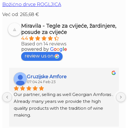
Božićno drvce ROGLJICA
Već od:
265,68
€
Miravila - Tegle za cvijeće, žardinjere,
posude za cvijeće
4.4
Based on 14 reviews
powered by
G
o
o
g
l
e
review us on
Gruzijske Amfore
07:04 24 Feb 23
Our partner, selling as well Georgian Amforas . 
Already many years we provide the high 
quality products with the tradition of wine 
making.
Amforas are different size starting from 300 