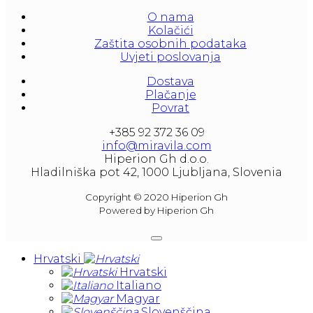
litera and amounted to 1000 liters.
O nama
At our partners Miravila showroom you can 
Kolačići
also see them.
Zaštita osobnih podataka
Uvjeti poslovanja
Dostava
Plačanje
Povrat
+385 92 372 36 09
info@miravila.com
Hiperion Gh d.o.o.
Hladilniška pot 42, 1000 Ljubljana, Slovenia
Copyright © 2020 Hiperion Gh
Powered by Hiperion Gh
Hrvatski
Hrvatski
Italiano
Magyar
Slovenščina