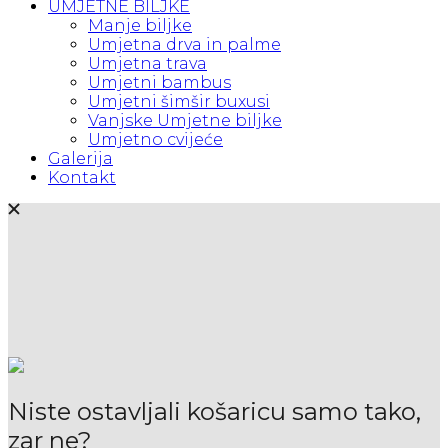
UMJETNE BILJKE
Manje biljke
Umjetna drva in palme
Umjetna trava
Umjetni bambus
Umjetni šimšir buxusi
Vanjske Umjetne biljke
Umjetno cvijeće
Galerija
Kontakt
Niste ostavljali košaricu samo tako,
zar ne?