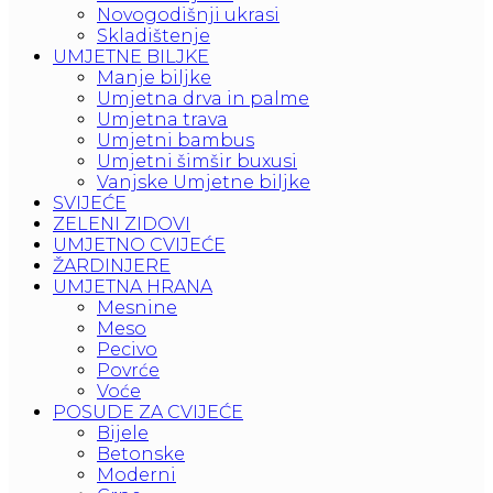
Novogodišnji ukrasi
Skladištenje
UMJETNE BILJKE
Manje biljke
Umjetna drva in palme
Umjetna trava
Umjetni bambus
Umjetni šimšir buxusi
Vanjske Umjetne biljke
SVIJEĆE
ZELENI ZIDOVI
UMJETNO CVIJEĆE
ŽARDINJERE
UMJETNA HRANA
Mesnine
Meso
Pecivo
Povrće
Voće
POSUDE ZA CVIJEĆE
Bijele
Betonske
Moderni