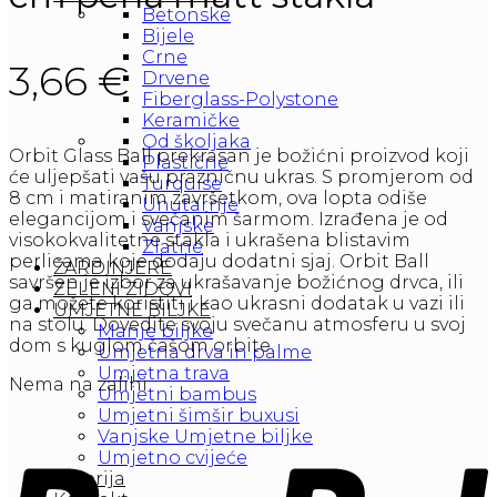
Betonske
Bijele
Crne
3,66
€
Drvene
Fiberglass-Polystone
Keramičke
Od školjaka
Orbit Glass Ball prekrasan je božićni proizvod koji
Plastične
će uljepšati vašu prazničnu ukras. S promjerom od
Turquise
8 cm i matiranim završetkom, ova lopta odiše
Unutarnje
elegancijom i svečanim šarmom. Izrađena je od
Vanjske
visokokvalitetne stakla i ukrašena blistavim
Zlatne
perlicama koje dodaju dodatni sjaj. Orbit Ball
ŽARDINJERE
savršen je izbor za ukrašavanje božićnog drvca, ili
ZELENI ZIDOVI
ga možete koristiti i kao ukrasni dodatak u vazi ili
UMJETNE BILJKE
na stolu. Dovedite svoju svečanu atmosferu u svoj
Manje biljke
dom s kuglom čašom orbite.
Umjetna drva in palme
Umjetna trava
Nema na zalihi
Umjetni bambus
Umjetni šimšir buxusi
Vanjske Umjetne biljke
Umjetno cvijeće
Galerija