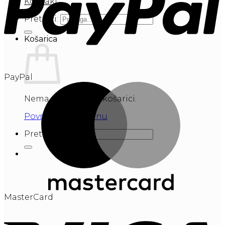
Kontakt
Pretraži:
Košarica
PayPal
Nema proizvoda u košarici.
Povratak u trgovinu
Pretraži:
MasterCard