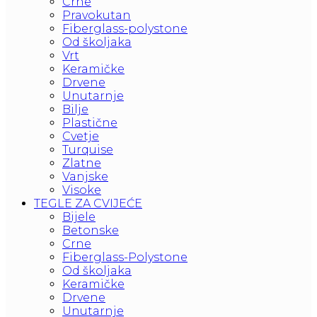
Crne
Pravokutan
Fiberglass-polystone
Od školjaka
Vrt
Keramičke
Drvene
Unutarnje
Bilje
Plastične
Cvetje
Turquise
Zlatne
Vanjske
Visoke
TEGLE ZA CVIJEĆE
Bijele
Betonske
Crne
Fiberglass-Polystone
Od školjaka
Keramičke
Drvene
Unutarnje