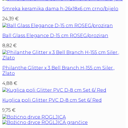
Smreka keramika dama h-26x18x6 cm crno/bijelo
24,39
€
Ball Glass Elegance D-15 cm ROSEG/proziran
8,82
€
Philanthe Glitter x 3 Bell Branch H-155 cm Siler.,
Zlato
4,88
€
Kuglica poli Glitter PVC D-8 cm Set 6/ Red
9,75
€