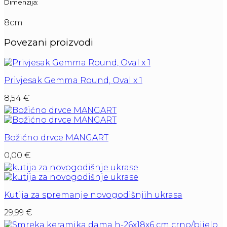
Dimenzija:
8cm
Povezani proizvodi
Privjesak Gemma Round, Oval x 1
8,54
€
Božićno drvce MANGART
0,00
€
Kutija za spremanje novogodišnjih ukrasa
29,99
€