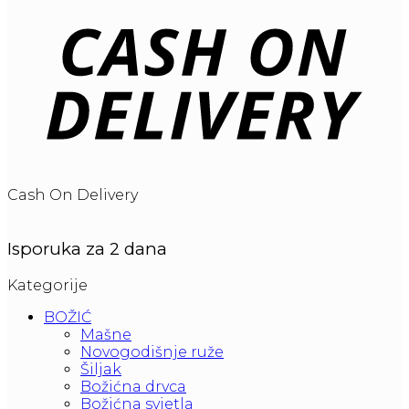
Cash On Delivery
Isporuka za 2 dana
Kategorije
BOŽIĆ
Mašne
Novogodišnje ruže
Šiljak
Božićna drvca
Božićna svjetla