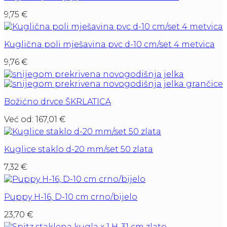
9,75
€
Kuglična poli mješavina pvc d-10 cm/set 4 metvica
9,76
€
Božićno drvce ŠKRLATICA
Već od:
167,01
€
Kuglice staklo d-20 mm/set 50 zlata
7,32
€
Puppy H-16, D-10 cm crno/bijelo
23,70
€