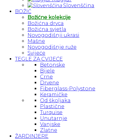
Slovenščina
BOŽIĆ
Božićne kolekcije
Božićna drvca
Božićna svjetla
Novogodišnji ukrasi
Mašne
Novogodišnje ruže
Svijeće
TEGLE ZA CVIJEĆE
Betonske
Bijele
Crne
Drvene
Fiberglass-Polystone
Keramičke
Od školjaka
Plastične
Turquise
Unutarnje
Vanjske
Zlatne
ŽARDINJERE