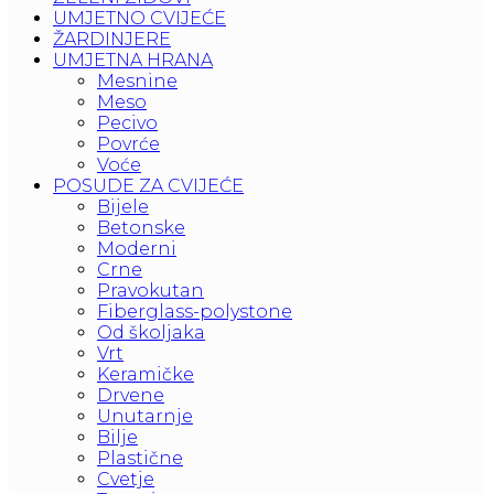
UMJETNO CVIJEĆE
ŽARDINJERE
UMJETNA HRANA
Mesnine
Meso
Pecivo
Povrće
Voće
POSUDE ZA CVIJEĆE
Bijele
Betonske
Moderni
Crne
Pravokutan
Fiberglass-polystone
Od školjaka
Vrt
Keramičke
Drvene
Unutarnje
Bilje
Plastične
Cvetje