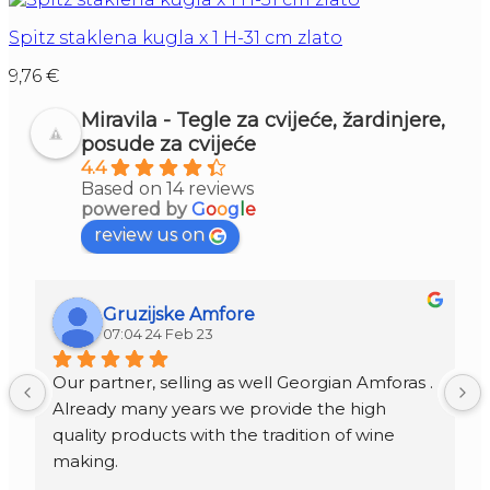
Spitz staklena kugla x 1 H-31 cm zlato
9,76
€
Miravila - Tegle za cvijeće, žardinjere,
posude za cvijeće
4.4
Based on 14 reviews
powered by
G
o
o
g
l
e
review us on
Gruzijske Amfore
07:04 24 Feb 23
Our partner, selling as well Georgian Amforas . 
Already many years we provide the high 
quality products with the tradition of wine 
making.
Amforas are different size starting from 300 