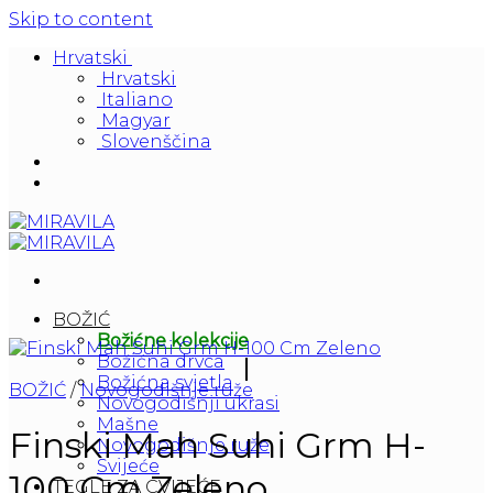
Skip to content
Hrvatski
Hrvatski
Italiano
Magyar
Slovenščina
BOŽIĆ
Božićne kolekcije
Božićna drvca
Božićna svjetla
BOŽIĆ
/
Novogodišnje ruže
Novogodišnji ukrasi
Mašne
Finski Mah Suhi Grm H-
Novogodišnje ruže
Svijeće
100 Cm Zeleno
TEGLE ZA CVIJEĆE