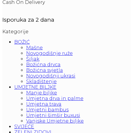
Cash On Delivery
Isporuka za 2 dana
Kategorije
BOŽIĆ
Mašne
Novogodišnje ruže
Šiljak
Božićna drvca
Božićna svjetla
Novogodišnji ukrasi
Skladištenje
UMJETNE BILJKE
Manje biljke
Umjetna drva in palme
Umjetna trava
Umjetni bambus
Umjetni šimšir buxusi
Vanjske Umjetne biljke
SVIJEĆE
ZELENI ZIDOVI