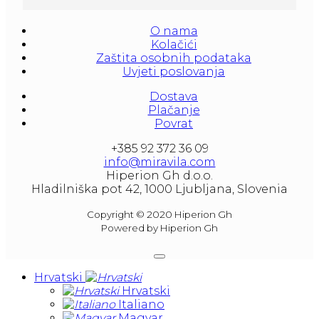
litera and amounted to 1000 liters.
O nama
At our partners Miravila showroom you can 
Kolačići
also see them.
Zaštita osobnih podataka
Uvjeti poslovanja
Dostava
Plačanje
Povrat
+385 92 372 36 09
info@miravila.com
Hiperion Gh d.o.o.
Hladilniška pot 42, 1000 Ljubljana, Slovenia
Copyright © 2020 Hiperion Gh
Powered by Hiperion Gh
Hrvatski
Hrvatski
Italiano
Magyar