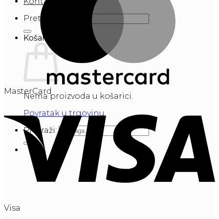
Kontakt
Pretraži:
Košarica
MasterCard
Nema proizvoda u košarici.
Povratak u trgovinu
Pretraži:
Visa