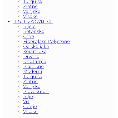
Turquise
Zlatne
Vanjske
Visoke
TEGLE ZA CVIJEĆE
Bijele
Betonske
Crne
Fiberglass-Polystone
Od školjaka
Keramičke
Drvene
Unutarnje
Plastične
Moderni
Turquise
Zlatne
Vanjske
Pravokutan
Bilje
Vrt
Cvetje
Visoke