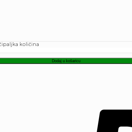
ipaljka količina
Dodaj u košaricu