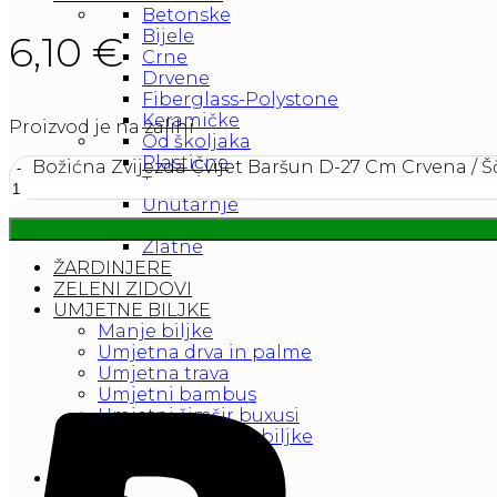
Betonske
Bijele
6,10
€
Crne
Drvene
Fiberglass-Polystone
Keramičke
Proizvod je na zalihi
Od školjaka
Plastične
Božićna Zvijezda Cvijet Baršun D-27 Cm Crvena / Šč
Turquise
Unutarnje
Vanjske
Zlatne
ŽARDINJERE
ZELENI ZIDOVI
UMJETNE BILJKE
Manje biljke
Umjetna drva in palme
Umjetna trava
Umjetni bambus
Umjetni šimšir buxusi
Vanjske Umjetne biljke
Umjetno cvijeće
Galerija