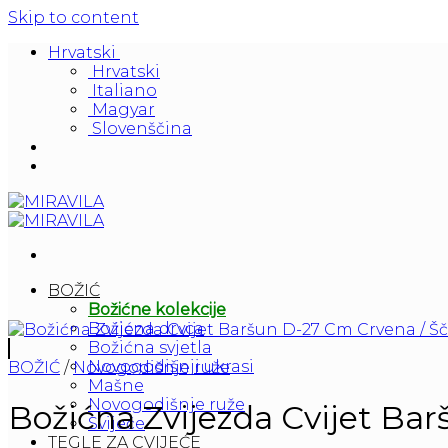
Skip to content
Hrvatski
Hrvatski
Italiano
Magyar
Slovenščina
BOŽIĆ
Božićne kolekcije
Božićna drvca
Božićna svjetla
Novogodišnji ukrasi
BOŽIĆ
/
Novogodišnje ruže
Mašne
Novogodišnje ruže
Božićna Zvijezda Cvijet Bar
Svijeće
TEGLE ZA CVIJEĆE