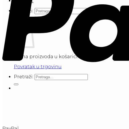
Kontakt
Pretraži:
Košarica
Nema proizvoda u košarici.
Povratak u trgovinu
Pretraži:
PayPal