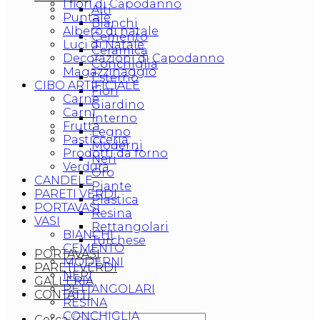
I fiori di Capodanno
Alti
Puntale
Bianchi
Albero di natale
Cemento
Luci di Natale
Ceramica
Decorazioni di Capodanno
Conchiglia
Magazzinaggio
Esterno
CIBO ARTIFICIALE
Fiori
Carne
Giardino
Carni
Interno
Frutta
Legno
Pasticceria
Moderni
Prodotti da forno
Neri
Verdura
Oro
CANDELE
Piante
PARETI VERDI
Plastica
PORTAVASI
Resina
VASI
Rettangolari
BIANCHI
Turchese
CEMENTO
PORTAVASI
MODERNI
PARETI VERDI
NERI
GALLERIA
RETTANGOLARI
CONTATTI
RESINA
CONCHIGLIA
Cerca: