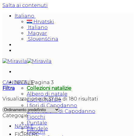
Salta ai contenuti
Italiano
Hrvatski
Italiano
Magyar
Slovenščina
CANDELE
NATALE
/
Pagina 3
Filtra
Collezioni natalizie
Albero di natale
Visualizzazione di 37-54 di 180 risultati
Luci di Natale
I fiori di Capodanno
Decorazioni di Capodanno
Categorie
Fiocchi
Puntale
NATALE
Candele
Fiocchi
FIORIERE