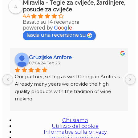
Miravila - Tegle za cvijeće, žardinjere,
posude za cvijeće
4.4
Basato su 14 recensioni
powered by
G
o
o
g
l
e
lascia una recensione su
Gruzijske Amfore
07:04 24 Feb 23
Our partner, selling as well Georgian Amforas . 
Already many years we provide the high 
quality products with the tradition of wine 
making.
Amforas are different size starting from 300 
litera and amounted to 1000 liters.
Chi siamo
At our partners Miravila showroom you can 
Utilizzo del cookie
also see them.
Informativa sulla privacy
Termini i condizioni