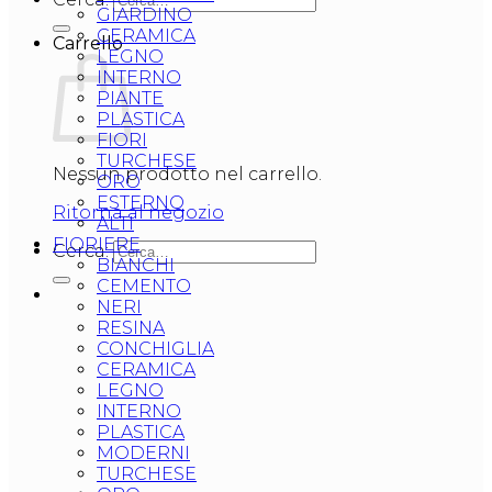
GIARDINO
CERAMICA
Carrello
LEGNO
INTERNO
PIANTE
PLASTICA
FIORI
TURCHESE
Nessun prodotto nel carrello.
ORO
ESTERNO
Ritorna al negozio
ALTI
FIORIERE
Cerca:
BIANCHI
CEMENTO
NERI
RESINA
CONCHIGLIA
CERAMICA
LEGNO
INTERNO
PLASTICA
MODERNI
TURCHESE