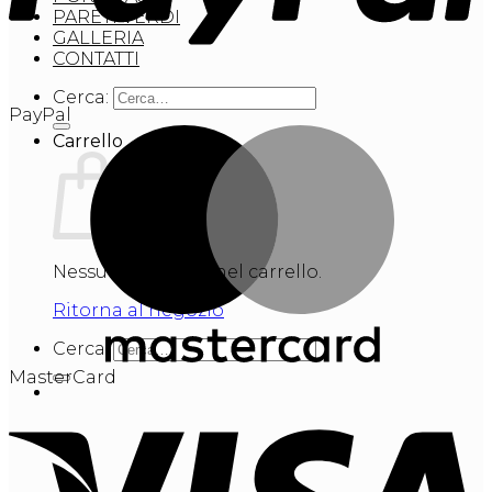
PARETI VERDI
GALLERIA
CONTATTI
Cerca:
PayPal
Carrello
Nessun prodotto nel carrello.
Ritorna al negozio
Cerca:
MasterCard