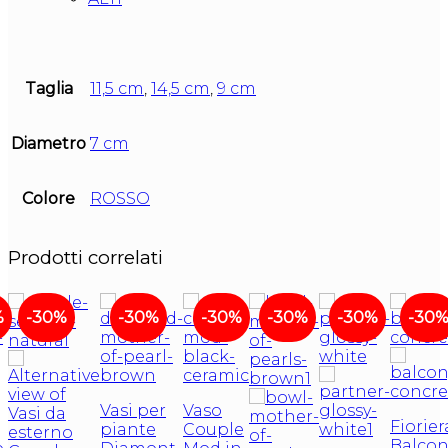
Taglia
11,5 cm
,
14,5 cm
,
9 cm
Diametro
7 cm
Colore
ROSSO
Prodotti correlati
%
-30%
-30%
-30%
-30%
-30%
-30
Vasi per
Vaso
Fiorier
piante
Couple
Balcon