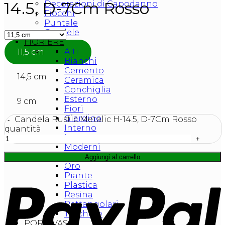
14.5, D-7Cm Rosso
Decorazioni di Capodanno
Fiocchi
Puntale
Candele
FIORIERE
Alti
11,5 cm
Bianchi
Cemento
14,5 cm
Ceramica
Conchiglia
Esterno
9 cm
Fiori
Giardino
Candela Rustic Metalic H-14.5, D-7Cm Rosso
Interno
quantità
Legno
Moderni
Neri
Aggiungi al carrello
Oro
Piante
Plastica
Resina
Rettangolari
Turchese
PORTAVASI