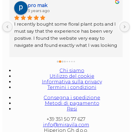
pro mak
3 years ago
I recently bought some floral plant pots and I 
must say that the experience has been very 
positive. I found the website very easy to 
navigate and found exactly what I was looking 
for in just a few clicks.
The selection of pots was very large and I 
Chi siamo
found a huge range of styles, sizes and 
Utilizzo del cookie
materials to choose from. I also appreciated 
Informativa sulla privacy
Termini i condizioni
the customer reviews section, which helped 
me make an informed decision.
Consegna i spedizione
Metodi di pagamento
Once I had chosen the vases I wanted, the 
Resi
buying process was just as quick and easy. I 
+39 351 50 77 627
entered my payment and shipping details and 
info@miravila.com
received an immediate order confirmation.
Hiperion Gh d.o.o.