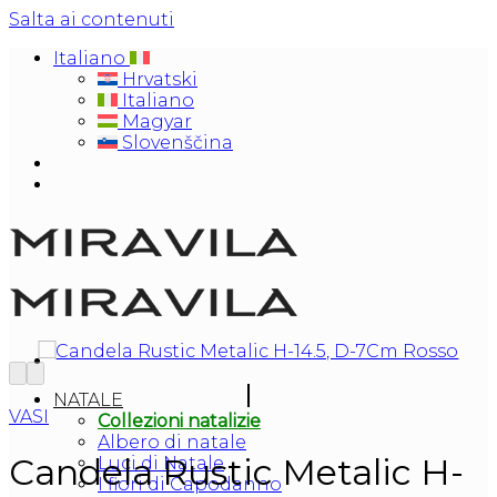
Salta ai contenuti
Italiano
Hrvatski
Italiano
Magyar
Slovenščina
NATALE
VASI
Collezioni natalizie
Albero di natale
Candela Rustic Metalic H-
Luci di Natale
I fiori di Capodanno