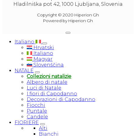
Hladilniška pot 42, 1000 Ljubljana, Slovenia
Shipping was quick and the vases arrived in 
Copyright © 2020 Hiperion Gh
perfect condition. They were exactly as 
Powered by Hiperion Gh
described and shown on the website, and I 
am very happy with my purchase.
Italiano
Hrvatski
In general, my experience with buying floral 
Italiano
plant pots has been very positive. The website 
Magyar
is easy to use, the product selection is large, 
Slovenščina
NATALE
and the buying process is quick and easy. I 
Collezioni natalizie
highly recommend this site to anyone looking 
Albero di natale
for high quality plant pots.
Luci di Natale
I fiori di Capodanno
Decorazioni di Capodanno
Fiocchi
Puntale
Candele
FIORIERE
Alti
Bianchi