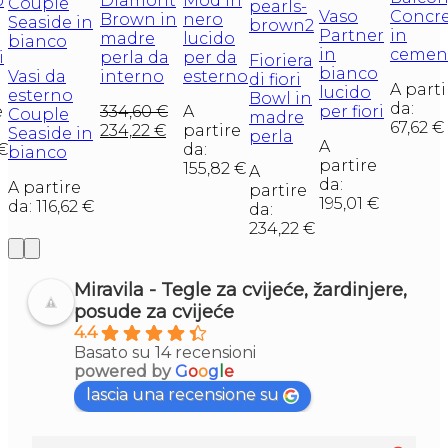
o
Diamont
Mod in
Vaso
Concr
Brown in
nero
Partner
in
madre
lucido
in
cemen
i
perla da
per da
Fioriera
bianco
Vasi da
interno
esterno
di fiori
A parti
lucido
esterno
Bowl in
da:
e
334,60
€
A
per fiori
Couple
madre
67,62
€
234,22
€
partire
Seaside in
perla
A
€
da:
bianco
partire
155,82
€
A
da:
A partire
partire
195,01
€
da:
116,62
€
da:
234,22
€
Miravila - Tegle za cvijeće, žardinjere,
posude za cvijeće
4.4
Basato su 14 recensioni
powered by
G
o
o
g
l
e
lascia una recensione su