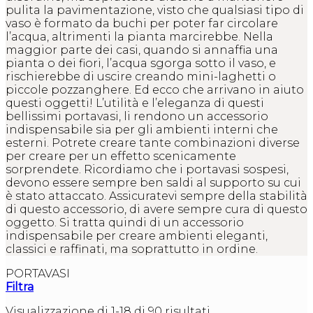
pulita la pavimentazione, visto che qualsiasi tipo di
vaso è formato da buchi per poter far circolare
l’acqua, altrimenti la pianta marcirebbe. Nella
maggior parte dei casi, quando si annaffia una
pianta o dei fiori, l’acqua sgorga sotto il vaso, e
rischierebbe di uscire creando mini-laghetti o
piccole pozzanghere. Ed ecco che arrivano in aiuto
questi oggetti! L’utilità e l’eleganza di questi
bellissimi portavasi, li rendono un accessorio
indispensabile sia per gli ambienti interni che
esterni. Potrete creare tante combinazioni diverse
per creare per un effetto scenicamente
sorprendete. Ricordiamo che i portavasi sospesi,
devono essere sempre ben saldi al supporto su cui
è stato attaccato. Assicuratevi sempre della stabilità
di questo accessorio, di avere sempre cura di questo
oggetto. Si tratta quindi di un accessorio
indispensabile per creare ambienti eleganti,
classici e raffinati, ma soprattutto in ordine.
PORTAVASI
Filtra
Visualizzazione di 1-18 di 90 risultati