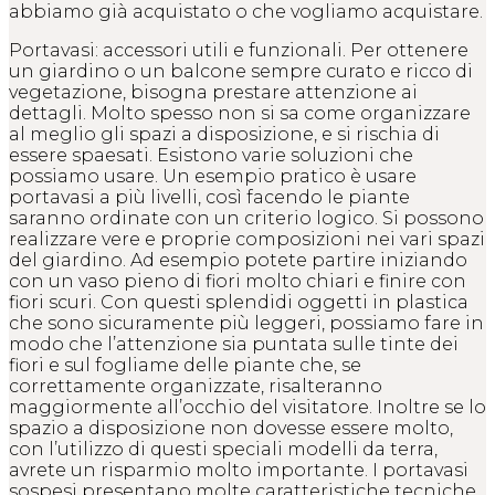
abbiamo già acquistato o che vogliamo acquistare.
Portavasi: accessori utili e funzionali. Per ottenere
un giardino o un balcone sempre curato e ricco di
vegetazione, bisogna prestare attenzione ai
dettagli. Molto spesso non si sa come organizzare
al meglio gli spazi a disposizione, e si rischia di
essere spaesati. Esistono varie soluzioni che
possiamo usare. Un esempio pratico è usare
portavasi a più livelli, così facendo le piante
saranno ordinate con un criterio logico. Si possono
realizzare vere e proprie composizioni nei vari spazi
del giardino. Ad esempio potete partire iniziando
con un vaso pieno di fiori molto chiari e finire con
fiori scuri. Con questi splendidi oggetti in plastica
che sono sicuramente più leggeri, possiamo fare in
modo che l’attenzione sia puntata sulle tinte dei
fiori e sul fogliame delle piante che, se
correttamente organizzate, risalteranno
maggiormente all’occhio del visitatore. Inoltre se lo
spazio a disposizione non dovesse essere molto,
con l’utilizzo di questi speciali modelli da terra,
avrete un risparmio molto importante. I portavasi
sospesi presentano molte caratteristiche tecniche,