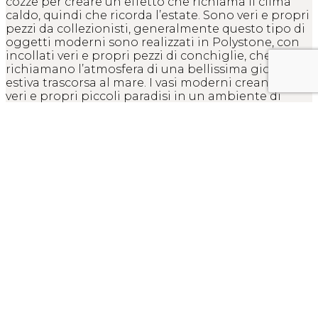
cozze per creare un effetto che richiama il clima
caldo, quindi che ricorda l’estate. Sono veri e propri
pezzi da collezionisti, generalmente questo tipo di
oggetti moderni sono realizzati in Polystone, con
incollati veri e propri pezzi di conchiglie, che
richiamano l’atmosfera di una bellissima giornata
estiva trascorsa al mare. I vasi moderni creano dei
veri e propri piccoli paradisi in un ambiente di
pochi metri quadrati. Che dire dei modelli moderni
che possiamo riporre nel nostro giardino creando
atmosfere uniche e frizzanti. Potremmo inserire
modelli di vasi moderni dai colori chiari, se
abbiamo molte piante di fiori o tinte scure; l’effetto
che avremo sarà un bellissimo contrasto. Possiamo
optare per modelli moderni dai colori scuri, come
ad esempio un nero classico, oppure anche un
marrone: abbinando dei colori chiari avremmo un
risultato molto elegante e raffinato. Oppure
potremmo giocare con i colori, con degli oggetti
moderni tutti colorati, otterremo un ambiente da
un’atmosfera unica e vivace. Al giorno d’oggi, in
commercio, possiamo trovare anche degli
elegantissimi vasi moderni con una grossa
particolarità: i vasi moderni luminosi. Questi vasi