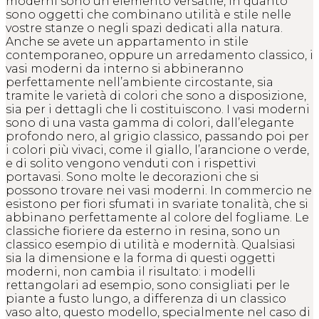
moderni sono un elemento versatile, in quanto
sono oggetti che combinano utilità e stile nelle
vostre stanze o negli spazi dedicati alla natura.
Anche se avete un appartamento in stile
contemporaneo, oppure un arredamento classico, i
vasi moderni da interno si abbineranno
perfettamente nell’ambiente circostante, sia
tramite le varietà di colori che sono a disposizione,
sia per i dettagli che li costituiscono. I vasi moderni
sono di una vasta gamma di colori, dall’elegante
profondo nero, al grigio classico, passando poi per
i colori più vivaci, come il giallo, l’arancione o verde,
e di solito vengono venduti con i rispettivi
portavasi. Sono molte le decorazioni che si
possono trovare nei vasi moderni. In commercio ne
esistono per fiori sfumati in svariate tonalità, che si
abbinano perfettamente al colore del fogliame. Le
classiche fioriere da esterno in resina, sono un
classico esempio di utilità e modernità. Qualsiasi
sia la dimensione e la forma di questi oggetti
moderni, non cambia il risultato: i modelli
rettangolari ad esempio, sono consigliati per le
piante a fusto lungo, a differenza di un classico
vaso alto, questo modello, specialmente nel caso di