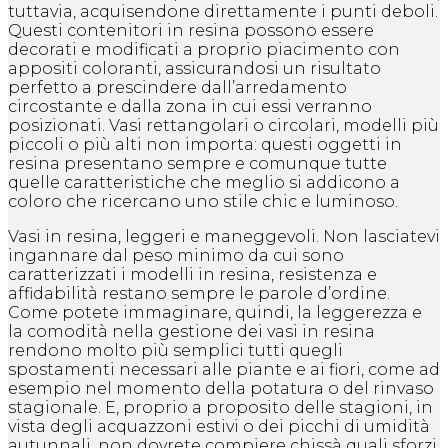
tuttavia, acquisendone direttamente i punti deboli.
Questi contenitori in resina possono essere
decorati e modificati a proprio piacimento con
appositi coloranti, assicurandosi un risultato
perfetto a prescindere dall’arredamento
circostante e dalla zona in cui essi verranno
posizionati. Vasi rettangolari o circolari, modelli più
piccoli o più alti non importa: questi oggetti in
resina presentano sempre e comunque tutte
quelle caratteristiche che meglio si addicono a
coloro che ricercano uno stile chic e luminoso.
Vasi in resina, leggeri e maneggevoli. Non lasciatevi
ingannare dal peso minimo da cui sono
caratterizzati i modelli in resina, resistenza e
affidabilità restano sempre le parole d’ordine.
Come potete immaginare, quindi, la leggerezza e
la comodità nella gestione dei vasi in resina
rendono molto più semplici tutti quegli
spostamenti necessari alle piante e ai fiori, come ad
esempio nel momento della potatura o del rinvaso
stagionale. E, proprio a proposito delle stagioni, in
vista degli acquazzoni estivi o dei picchi di umidità
autunnali, non dovrete compiere chissà quali sforzi