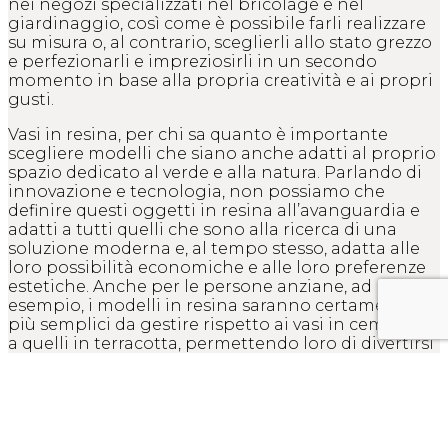
nei negozi specializzati nel bricolage e nel
giardinaggio, così come è possibile farli realizzare
su misura o, al contrario, sceglierli allo stato grezzo
e perfezionarli e impreziosirli in un secondo
momento in base alla propria creatività e ai propri
gusti.
Vasi in resina, per chi sa quanto è importante
scegliere modelli che siano anche adatti al proprio
spazio dedicato al verde e alla natura. Parlando di
innovazione e tecnologia, non possiamo che
definire questi oggetti in resina all’avanguardia e
adatti a tutti quelli che sono alla ricerca di una
soluzione moderna e, al tempo stesso, adatta alle
loro possibilità economiche e alle loro preferenze
estetiche. Anche per le persone anziane, ad
esempio, i modelli in resina saranno certamente
più semplici da gestire rispetto ai vasi in cemento o
a quelli in terracotta, permettendo loro di divertirsi
nel prendersi cura delle loro piante restando
autonomi e indipendenti.
Vasi in resina, adatti anche a chi, per svariati motivi,
non può prendersi cura di un giardino intero e