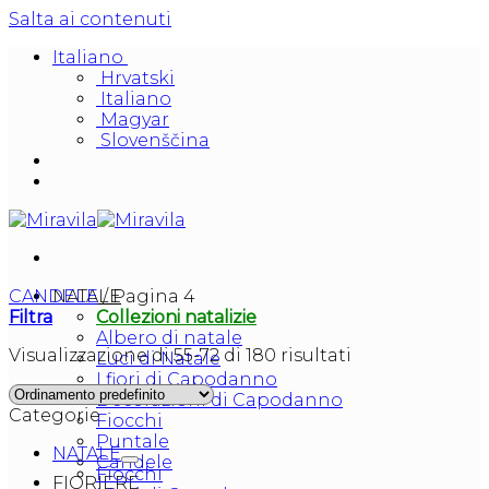
Salta ai contenuti
Italiano
Hrvatski
Italiano
Magyar
Slovenščina
CANDELE
NATALE
/
Pagina 4
Filtra
Collezioni natalizie
Albero di natale
Visualizzazione di 55-72 di 180 risultati
Luci di Natale
I fiori di Capodanno
Decorazioni di Capodanno
Categorie
Fiocchi
Puntale
NATALE
Candele
Fiocchi
FIORIERE