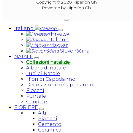
Copyright © 2020 Hiperion Gh
perfect condition. They were exactly as 
Powered by Hiperion Gh
described and shown on the website, and I 
am very happy with my purchase.
Italiano
Hrvatski
In general, my experience with buying floral 
Italiano
plant pots has been very positive. The website 
Magyar
is easy to use, the product selection is large, 
Slovenščina
NATALE
and the buying process is quick and easy. I 
Collezioni natalizie
highly recommend this site to anyone looking 
Albero di natale
for high quality plant pots.
Luci di Natale
I fiori di Capodanno
Decorazioni di Capodanno
Fiocchi
Puntale
Candele
FIORIERE
Alti
Bianchi
Cemento
Ceramica