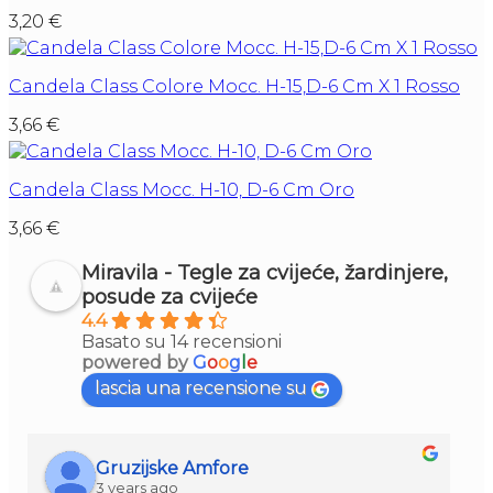
3,20
€
Candela Class Colore Mocc. H-15,D-6 Cm X 1 Rosso
3,66
€
Candela Class Mocc. H-10, D-6 Cm Oro
3,66
€
Miravila - Tegle za cvijeće, žardinjere,
posude za cvijeće
4.4
Basato su 14 recensioni
powered by
G
o
o
g
l
e
lascia una recensione su
pro mak
3 years ago