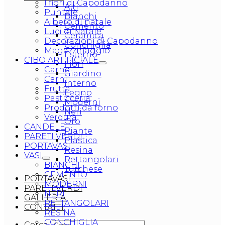
I fiori di Capodanno
Alti
Puntale
Bianchi
Albero di natale
Cemento
Luci di Natale
Ceramica
Decorazioni di Capodanno
Conchiglia
Magazzinaggio
Esterno
CIBO ARTIFICIALE
Fiori
Carne
Giardino
Carni
Interno
Frutta
Legno
Pasticceria
Moderni
Prodotti da forno
Neri
Verdura
Oro
CANDELE
Piante
PARETI VERDI
Plastica
PORTAVASI
Resina
VASI
Rettangolari
BIANCHI
Turchese
CEMENTO
PORTAVASI
MODERNI
PARETI VERDI
NERI
GALLERIA
RETTANGOLARI
CONTATTI
RESINA
CONCHIGLIA
Cerca: