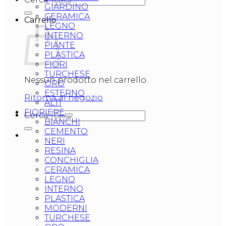
GIARDINO
CERAMICA
Carrello
LEGNO
INTERNO
PIANTE
PLASTICA
FIORI
TURCHESE
Nessun prodotto nel carrello.
ORO
ESTERNO
Ritorna al negozio
ALTI
FIORIERE
Cerca:
BIANCHI
CEMENTO
NERI
RESINA
CONCHIGLIA
CERAMICA
LEGNO
INTERNO
PLASTICA
MODERNI
TURCHESE