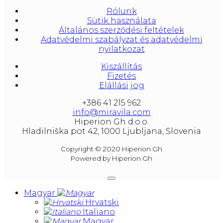
litera and amounted to 1000 liters.
Rólunk
At our partners Miravila showroom you can 
Sütik használata
also see them.
Általános szerződési feltételek
Adatvédelmi szabályzat és adatvédelmi
nyilatkozat
Kiszállítás
Fizetés
Elállási jog
+386 41 215 962
info@miravila.com
Hiperion Gh d.o.o.
Hladilniška pot 42, 1000 Ljubljana, Slovenia
Copyright © 2020 Hiperion Gh
Powered by Hiperion Gh
Magyar
Hrvatski
Italiano
Magyar