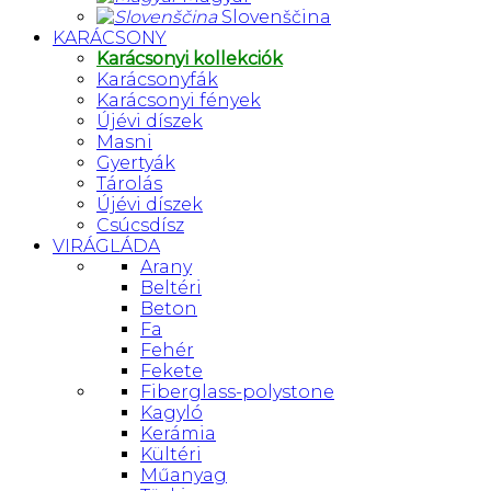
Slovenščina
KARÁCSONY
Karácsonyi kollekciók
Karácsonyfák
Karácsonyi fények
Újévi díszek
Masni
Gyertyák
Tárolás
Újévi díszek
Csúcsdísz
VIRÁGLÁDA
Arany
Beltéri
Beton
Fa
Fehér
Fekete
Fiberglass-polystone
Kagyló
Kerámia
Kültéri
Műanyag