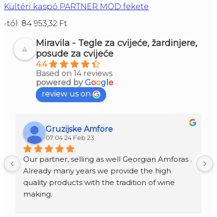
Kültéri kaspó PARTNER MOD fekete
-tól:
84 953,32
Ft
Miravila - Tegle za cvijeće, žardinjere,
posude za cvijeće
4.4
Based on 14 reviews
powered by
G
o
o
g
l
e
review us on
Gruzijske Amfore
07:04 24 Feb 23
Our partner, selling as well Georgian Amforas . 
Already many years we provide the high 
quality products with the tradition of wine 
making.
Amforas are different size starting from 300 