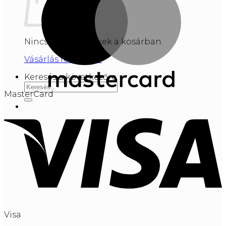
Nincsenek termékek a kosárban.
Vásárlás folytatása
Keresés a következőre:
MasterCard
Visa