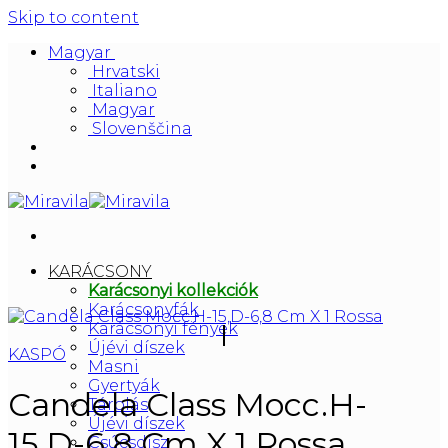
Skip to content
Magyar
Hrvatski
Italiano
Magyar
Slovenščina
KARÁCSONY
Karácsonyi kollekciók
Karácsonyfák
Karácsonyi fények
Újévi díszek
KASPÓ
Masni
Gyertyák
Candela Class Mocc.H-
Tárolás
Újévi díszek
15,D-6,8 Cm X 1 Rossa
Csúcsdísz