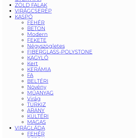
ZÖLD FALAK
VIRÁGCSERÉP
KASPÓ
FEHÉR
BETON
Modern
FEKETE
Négyszögletes
FIBERGLASS-POLYSTONE
KAGYLÓ
Kert
KERÁMIA
FA
BELTÉRI
Növény
MŰANYAG
Virág
TÜRKIZ
ARANY
KÜLTÉRI
MAGAS
VIRÁGLÁDA
FEHÉR