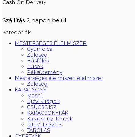
Cash On Delivery
Szállítás 2 napon belül
Kategóriák
MESTERSÉGES ÉLELMISZER
Gyümölcs
Zöldség
Húsfélék
Húsok
Péksütemény
Mesterséges élelmiszeri élelmiszer
Zöldség
KARÁCSONY
Masni
Újévi virágok
CSÚCSDÍSZ
KARÁCSONYFÁK
Karácsonyi fények
ÚJÉVI DÍSZEK
TÁROLÁS
GYERTYÁK