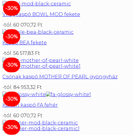
-30%
Virágkaspó BOWL MOD fekete
-tól:
60 070,72
Ft
-30%
Kaspó BEA fekete
-tól:
56 517,83
Ft
-30%
Csónak kaspó MOTHER OF PEARL gyöngyház
-tól:
84 953,32
Ft
-30%
Kültéri kaspó FA fehér
-tól:
60 070,72
Ft
-30%