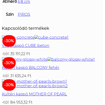
Átmérő
6,8 cm
Szin
PIROS
Kapcsolódó termékek
-30%
Virágkaspó CUBE beton
-tól:
35 191,22
Ft
-30%
Kültéri kaspó BALCONY fehér
-tól:
31 635,24
Ft
-30%
Kültéri kaspó MOTHER OF PEARL
-tól:
84 953,32
Ft