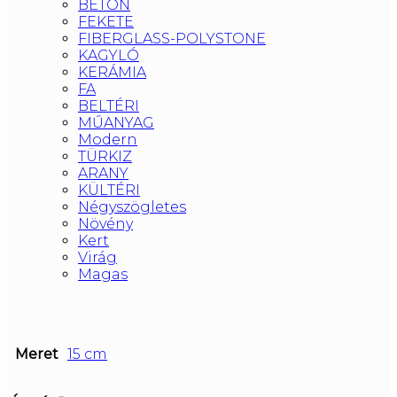
BETON
FEKETE
FIBERGLASS-POLYSTONE
KAGYLÓ
KERÁMIA
FA
BELTÉRI
MŰANYAG
Modern
TÜRKIZ
ARANY
KÜLTÉRI
Négyszögletes
Növény
Kert
Virág
Magas
Meret
15 cm