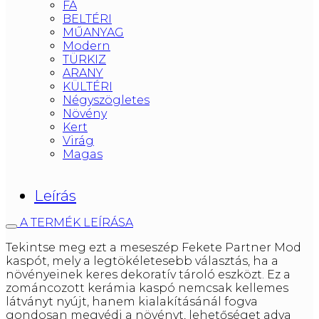
FA
BELTÉRI
MŰANYAG
Modern
TÜRKIZ
ARANY
KÜLTÉRI
Négyszögletes
Növény
Kert
Virág
Magas
Leírás
A TERMÉK LEÍRÁSA
Tekintse meg ezt a meseszép Fekete Partner Mod
kaspót, mely a legtökéletesebb választás, ha a
növényeinek keres dekoratív tároló eszközt. Ez a
zománcozott kerámia kaspó nemcsak kellemes
látványt nyújt, hanem kialakításánál fogva
gondosan megvédi a növényt, lehetőséget adva