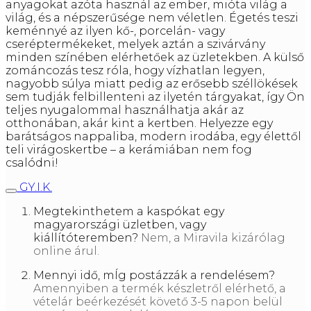
anyagokat azóta használ az ember, mióta világ a
világ, és a népszerűsége nem véletlen. Égetés teszi
keménnyé az ilyen kő-, porcelán- vagy
cseréptermékeket, melyek aztán a szivárvány
minden színében elérhetőek az üzletekben. A külső
zománcozás tesz róla, hogy vízhatlan legyen,
nagyobb súlya miatt pedig az erősebb széllökések
sem tudják felbillenteni az ilyetén tárgyakat, így Ön
teljes nyugalommal használhatja akár az
otthonában, akár kint a kertben. Helyezze egy
barátságos nappaliba, modern irodába, egy élettől
teli virágoskertbe – a kerámiában nem fog
csalódni!
GY.I.K.
Megtekinthetem a kaspókat egy
magyarországi üzletben, vagy
kiállítóteremben?
Nem, a Miravila kizárólag
online árul.
Mennyi idő, mÍg postázzák a rendelésem?
Amennyiben a termék készletről elérhető, a
vételár beérkezését követő 3-5 napon belül