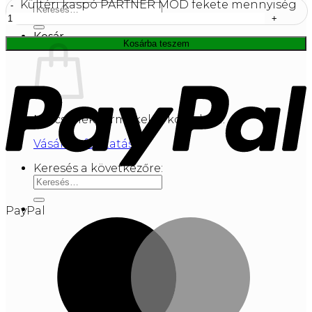
Kültéri kaspó PARTNER MOD fekete mennyiség
Kosár
Kosárba teszem
Nincsenek termékek a kosárban.
Vásárlás folytatása
Keresés a következőre:
PayPal