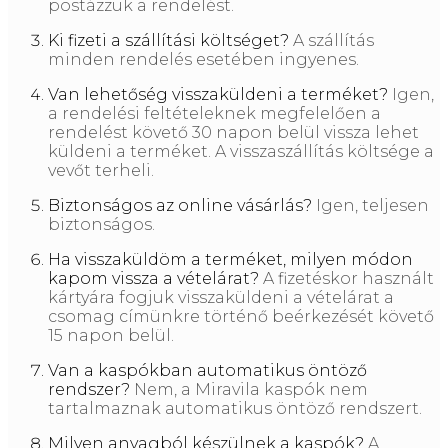
postázzuk a rendelést.
Ki fizeti a szállítási költséget?
A szállítás
minden rendelés esetében ingyenes.
Van lehetőség visszaküldeni a terméket?
Igen,
a rendelési feltételeknek megfelelően a
rendelést követő 30 napon belül vissza lehet
küldeni a terméket. A visszaszállítás költsége a
vevőt terheli.
Biztonságos az online vásárlás?
Igen, teljesen
biztonságos.
Ha visszaküldöm a terméket, milyen módon
kapom vissza a vételárat?
A fizetéskor használt
kártyára fogjuk visszaküldeni a vételárat a
csomag címünkre történő beérkezését követő
15 napon belül.
Van a kaspókban automatikus öntöző
rendszer?
Nem, a Miravila kaspók nem
tartalmaznak automatikus öntöző rendszert.
Milyen anyagból készülnek a kaspók?
A