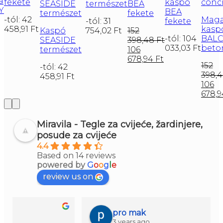
a
fekete
kaspó
természet
BEA
Y
BEA
fekete
-tól:
42
Mag
-tól:
31
fekete
458,91
Ft
kasp
Kaspó
754,02
Ft
152
-tól:
104
BAL
SEASIDE
398,48
Ft
033,03
Ft
beto
természet
106
678,94
Ft
152
-tól:
42
398,
458,91
Ft
106
678,
Miravila - Tegle za cvijeće, žardinjere,
posude za cvijeće
4.4
Based on 14 reviews
powered by
G
o
o
g
l
e
review us on
pro mak
3 years ago