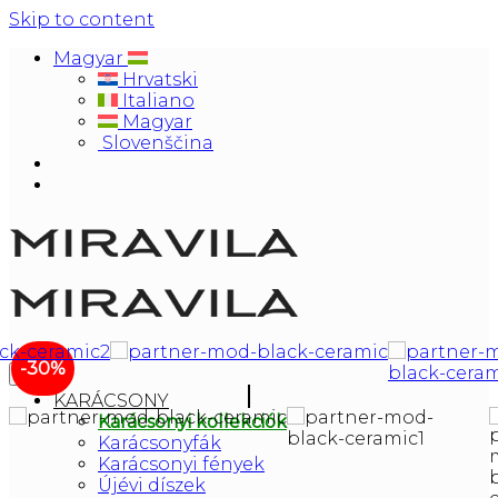
Skip to content
Magyar
Hrvatski
Italiano
Magyar
Slovenščina
-30%
KARÁCSONY
Karácsonyi kollekciók
Karácsonyfák
Karácsonyi fények
Újévi díszek