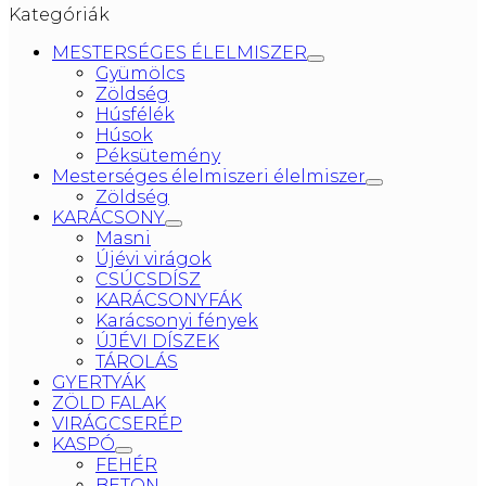
Kategóriák
MESTERSÉGES ÉLELMISZER
Gyümölcs
Zöldség
Húsfélék
Húsok
Péksütemény
Mesterséges élelmiszeri élelmiszer
Zöldség
KARÁCSONY
Masni
Újévi virágok
CSÚCSDÍSZ
KARÁCSONYFÁK
Karácsonyi fények
ÚJÉVI DÍSZEK
TÁROLÁS
GYERTYÁK
ZÖLD FALAK
VIRÁGCSERÉP
KASPÓ
FEHÉR
BETON