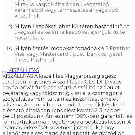
Miravila kaspók általában üvegszálból,
kerámiából vagy természetes anyagokból
készülnek.
Milyen kaspókat lehet kültéren használni?
Az
üvegszál és kerámia kaspókat ajánljuk kültéri
használatra.
Milyen fizetési módokat fogadnak el?
Fizethet
Visa, vagy Mastercard típusú bankkártyával,
illetve PayPal-el.
KISZÁLLÍTÁS
KISZÁLLÍTÁS A kiszállítás Magyarország egész
területén ingyenes. A szállítást a GLS, DPD vagy
egyéb privát futárcég végzi. A szállító az épület
bejáratáig vagy földszintig viszi el a csomagot; a
szolgáltatás nem tartalmaz kiszállítást emeleti
lakásba. Amennyiben a rendelt termék készletről
elérhető, általában rendelést követő 2-3 napon
belül postázunk. Ám ez nem 100%-ban garantált, és
fenntartjuk annak jogát, hogy a postázás késsen. A
csomag érkezését követően javasoljuk, hogy
ellenőrizze a csomagolás állapotát, és győződjön