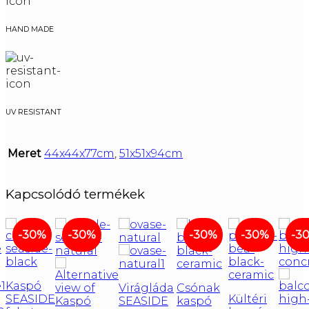
HAND MADE
UV RESISTANT
Meret
44x44x77cm
,
51x51x94cm
Kapcsolódó termékek
-30%
-30%
-30%
-30%
-3
Kaspó
Virágláda
Csónak
SEASIDE
Kültéri
SEASIDE
kaspó