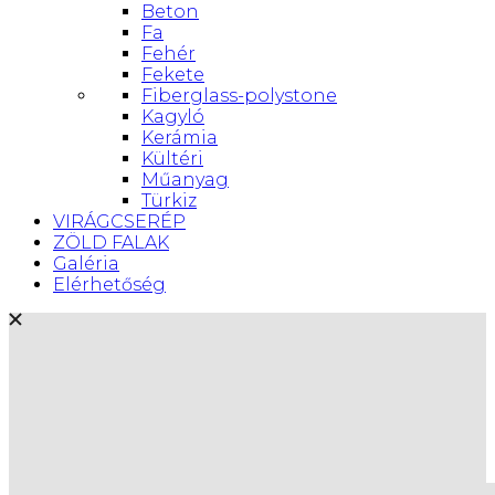
Beton
Fa
Fehér
Fekete
Fiberglass-polystone
Kagyló
Kerámia
Kültéri
Műanyag
Türkiz
VIRÁGCSERÉP
ZÖLD FALAK
Galéria
Elérhetőség