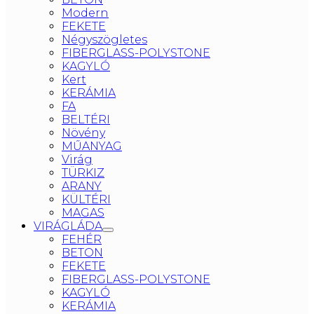
Modern
FEKETE
Négyszögletes
FIBERGLASS-POLYSTONE
KAGYLÓ
Kert
KERÁMIA
FA
BELTÉRI
Növény
MŰANYAG
Virág
TÜRKIZ
ARANY
KÜLTÉRI
MAGAS
VIRÁGLÁDA
FEHÉR
BETON
FEKETE
FIBERGLASS-POLYSTONE
KAGYLÓ
KERÁMIA