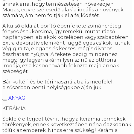
annak arra, hogy természetesen növekedjen.
Magas, egyre szélesedő alakja ideális a növények
számára, ám nem fojtják el a fejlődését.
A külső oldalát borító ébenfekete zománcréteg
fényes és tükörsima, így remekül mutat ráeső
napfényben, ablakok közelében vagy szabadtéren.
Extra dekoratív elemként függőleges csíkok futnak
végig rajta, elegáns és kecses, mégis divatos
összhatást nyújtva. A fekete pedig mindenhez
megy, így legyen akármilyen színű az otthona,
irodája, ez a kaspó tovább fokozza majd annak
szépségét.
Bár kültéri és beltéri használatra is megfelel,
elsősorban benti helyiségekbe ajánljuk.
ANYAG
KERÁMIA
Sokfelé elterjedt tévhit, hogy a kerámia termékek
törékenyek, ennek következtében néha ódzkodnak
tőlük az emberek. Nincs erre szükség! Kerámia