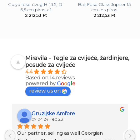
Golyó fuso üveg H-13.5, D-
Ball Fuso Glass Jupiter 15
6,5 cm piros x 1
cm -es piros
2 212,53
Ft
2 212,53
Ft
Miravila - Tegle za cvijeće, žardinjere,
posude za cvijeće
4.4
Based on 14 reviews
powered by
G
o
o
g
l
e
review us on
Gruzijske Amfore
07:04 24 Feb 23
Our partner, selling as well Georgian 
I