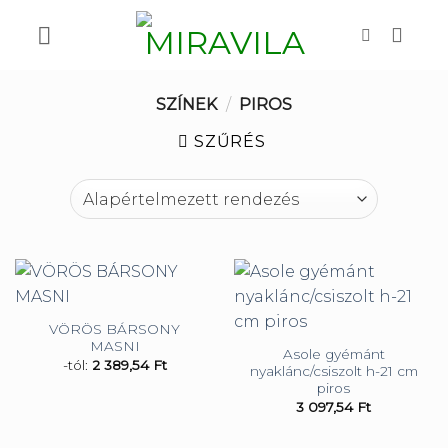
Skip
to
content
SZÍNEK
/
PIROS
SZŰRÉS
VÖRÖS BÁRSONY
MASNI
Asole gyémánt
-tól:
2 389,54
Ft
nyaklánc/csiszolt h-21 cm
piros
3 097,54
Ft