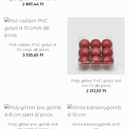
2 867,44
Ft
Poli csillám PVC golyó d-
10 cm/4 db piros
3 535,63
Ft
Poly glitter PVC golyó d-6
cm / 9 db piros
2 212,53
Ft
Poly glitter pvc gömb d-8
Vörös bársonygömb d-10
cm szett 6/ piros
cm