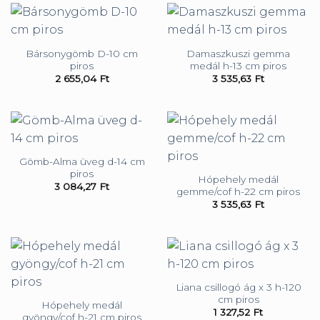
Bársonygömb D-10 cm
Damaszkuszi gemma
piros
medál h-13 cm piros
2 655,04
Ft
3 535,63
Ft
Gömb-Alma üveg d-14 cm
piros
Hópehely medál
3 084,27
Ft
gemme/cof h-22 cm piros
3 535,63
Ft
Liana csillogó ág x 3 h-120
cm piros
Hópehely medál
1 327,52
Ft
gyöngy/cof h-21 cm piros