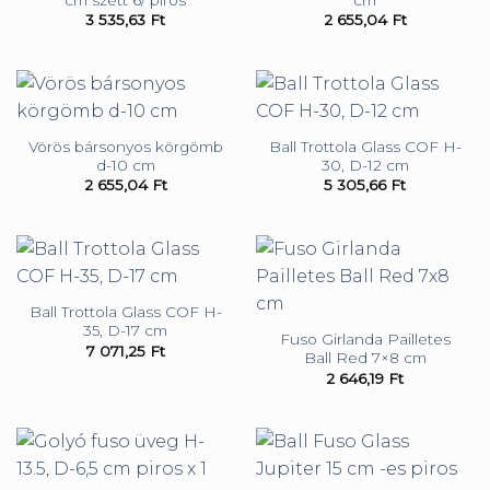
3 535,63
Ft
2 655,04
Ft
Vörös bársonyos körgömb
Ball Trottola Glass COF H-
d-10 cm
30, D-12 cm
2 655,04
Ft
5 305,66
Ft
Ball Trottola Glass COF H-
35, D-17 cm
Fuso Girlanda Pailletes
7 071,25
Ft
Ball Red 7×8 cm
2 646,19
Ft