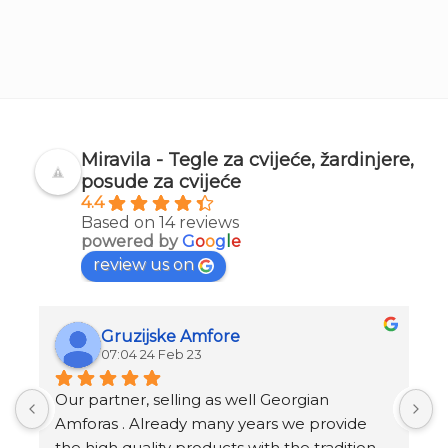
Miravila - Tegle za cvijeće, žardinjere,
posude za cvijeće
4.4
Based on 14 reviews
powered by
G
o
o
g
l
e
review us on
Gruzijske Amfore
07:04 24 Feb 23
Our partner, selling as well Georgian 
I
Amforas . Already many years we provide 
I
the high quality products with the tradition 
v