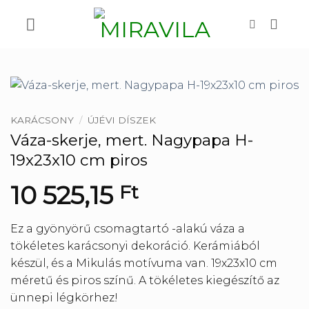
Skip
to
content
KARÁCSONY
/
ÚJÉVI DÍSZEK
Váza-skerje, mert. Nagypapa H-
19x23x10 cm piros
10 525,15
Ft
Ez a gyönyörű csomagtartó -alakú váza a
tökéletes karácsonyi dekoráció. Kerámiából
készül, és a Mikulás motívuma van. 19x23x10 cm
méretű és piros színű. A tökéletes kiegészítő az
ünnepi légkörhez!