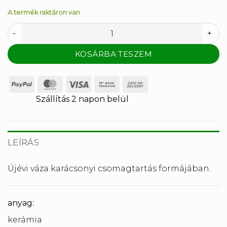
A termék raktáron van
Váza-skerje, mert. Nagypapa H-19x23x10 cm piros mennyi
KOSÁRBA TESZEM
PayPal
MasterCard
Visa
Bank
Cash
Transfer
On
Szállítás 2 napon belül
Delivery
LEÍRÁS
Újévi váza karácsonyi csomagtartás formájában.
anyag:
kerámia