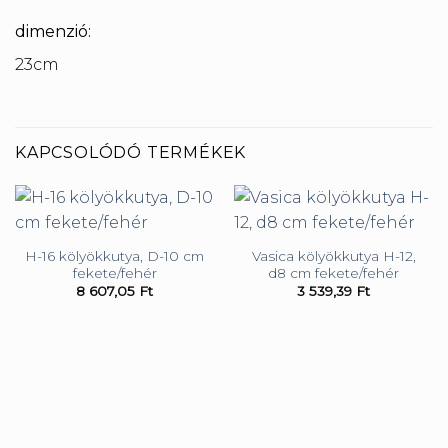
dimenzió:
23cm
KAPCSOLÓDÓ TERMÉKEK
H-16 kölyökkutya, D-10 cm
Vasica kölyökkutya H-12,
fekete/fehér
d8 cm fekete/fehér
8 607,05
Ft
3 539,39
Ft