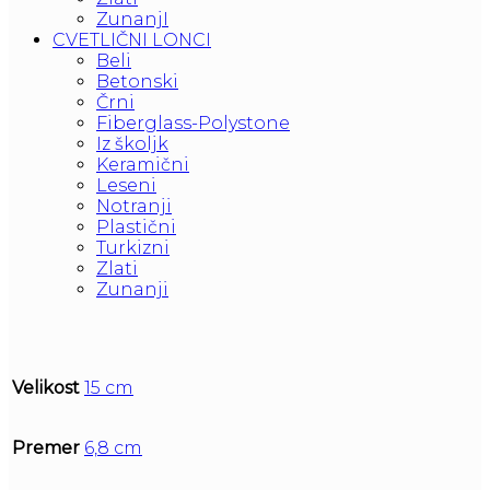
ZunanjI
CVETLIČNI LONCI
Beli
Betonski
Črni
Fiberglass-Polystone
Iz školjk
Keramični
Leseni
Notranji
Plastični
Turkizni
Zlati
Zunanji
Velikost
15 cm
Premer
6,8 cm