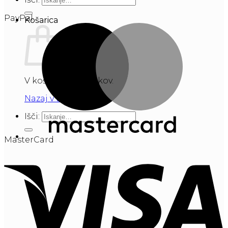
PayPal
Košarica
V košarici ni izdelkov.
Nazaj v trgovino
Išči:
MasterCard