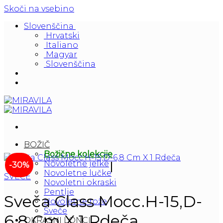
Skoči na vsebino
Slovenščina
Hrvatski
Italiano
Magyar
Slovenščina
BOŽIČ
Božične kolekcije
Novoletne jelke
-30%
Novoletne lučke
SVEČE
Novoletni okraski
Pentlje
Sveča Class Mocc.H-15,D-
Novoletne rože
Sveče
6,8 Cm X 1 Rdeča
OKRASNI LONCI