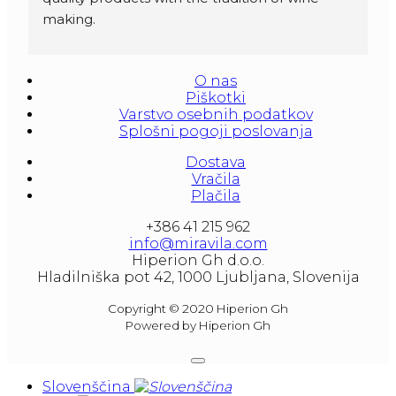
making.
Amforas are different size starting from 300 
litera and amounted to 1000 liters.
O nas
At our partners Miravila showroom you can 
Piškotki
also see them.
Varstvo osebnih podatkov
Splošni pogoji poslovanja
Dostava
Vračila
Plačila
+386 41 215 962
info@miravila.com
Hiperion Gh d.o.o.
Hladilniška pot 42, 1000 Ljubljana, Slovenija
Copyright © 2020 Hiperion Gh
Powered by Hiperion Gh
Slovenščina