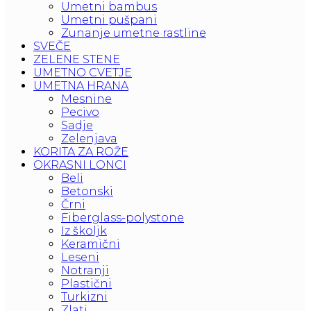
Umetni bambus
Umetni pušpani
Zunanje umetne rastline
SVEČE
ZELENE STENE
UMETNO CVETJE
UMETNA HRANA
Mesnine
Pecivo
Sadje
Zelenjava
KORITA ZA ROŽE
OKRASNI LONCI
Beli
Betonski
Črni
Fiberglass-polystone
Iz školjk
Keramični
Leseni
Notranji
Plastični
Turkizni
Zlati