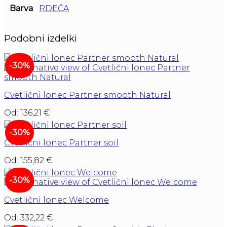
Barva
RDEČA
Podobni izdelki
-30%
Cvetlični lonec Partner smooth Natural
Od:
136,21
€
-30%
Cvetlični lonec Partner soil
Od:
155,82
€
-30%
Cvetlični lonec Welcome
Od:
332,22
€