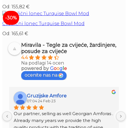
Od:
155,82
€
-30%
Cvetlični lonec Turquise Bowl Mod
Od:
165,61
€
Miravila - Tegle za cvijeće, žardinjere,
posude za cvijeće
4.4
Na podlagi 14 ocen
powered by
G
o
o
g
l
e
ocenite nas na
Gruzijske Amfore
07:04 24 Feb 23
Our partner, selling as well Georgian Amforas . 
Already many years we provide the high 
quality products with the tradition of wine 