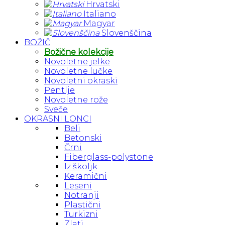
Hrvatski
Italiano
Magyar
Slovenščina
BOŽIČ
Božične kolekcije
Novoletne jelke
Novoletne lučke
Novoletni okraski
Pentlje
Novoletne rože
Sveče
OKRASNI LONCI
Beli
Betonski
Črni
Fiberglass-polystone
Iz školjk
Keramični
Leseni
Notranji
Plastični
Turkizni
Zlati