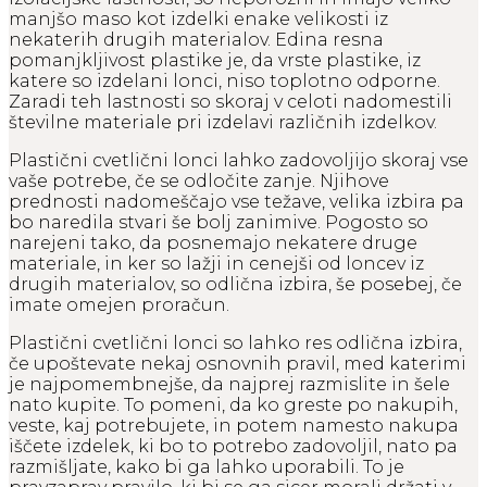
manjšo maso kot izdelki enake velikosti iz
nekaterih drugih materialov. Edina resna
pomanjkljivost plastike je, da vrste plastike, iz
katere so izdelani lonci, niso toplotno odporne.
Zaradi teh lastnosti so skoraj v celoti nadomestili
številne materiale pri izdelavi različnih izdelkov.
Plastični cvetlični lonci lahko zadovoljijo skoraj vse
vaše potrebe, če se odločite zanje. Njihove
prednosti nadomeščajo vse težave, velika izbira pa
bo naredila stvari še bolj zanimive. Pogosto so
narejeni tako, da posnemajo nekatere druge
materiale, in ker so lažji in cenejši od loncev iz
drugih materialov, so odlična izbira, še posebej, če
imate omejen proračun.
Plastični cvetlični lonci so lahko res odlična izbira,
če upoštevate nekaj osnovnih pravil, med katerimi
je najpomembnejše, da najprej razmislite in šele
nato kupite. To pomeni, da ko greste po nakupih,
veste, kaj potrebujete, in potem namesto nakupa
iščete izdelek, ki bo to potrebo zadovoljil, nato pa
razmišljate, kako bi ga lahko uporabili. To je