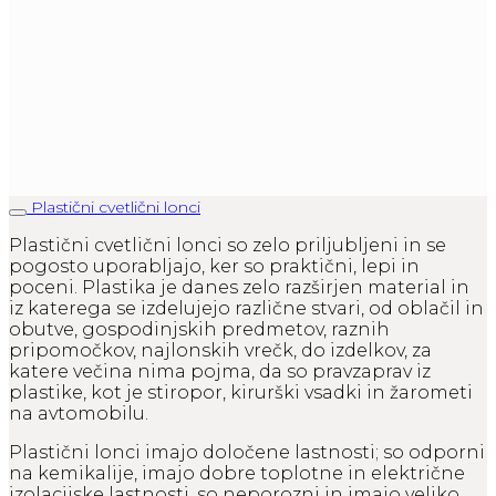
Plastični cvetlični lonci
Plastični cvetlični lonci so zelo priljubljeni in se
pogosto uporabljajo, ker so praktični, lepi in
poceni. Plastika je danes zelo razširjen material in
iz katerega se izdelujejo različne stvari, od oblačil in
obutve, gospodinjskih predmetov, raznih
pripomočkov, najlonskih vrečk, do izdelkov, za
katere večina nima pojma, da so pravzaprav iz
plastike, kot je stiropor, kirurški vsadki in žarometi
na avtomobilu.
Plastični lonci imajo določene lastnosti; so odporni
na kemikalije, imajo dobre toplotne in električne
izolacijske lastnosti, so neporozni in imajo veliko