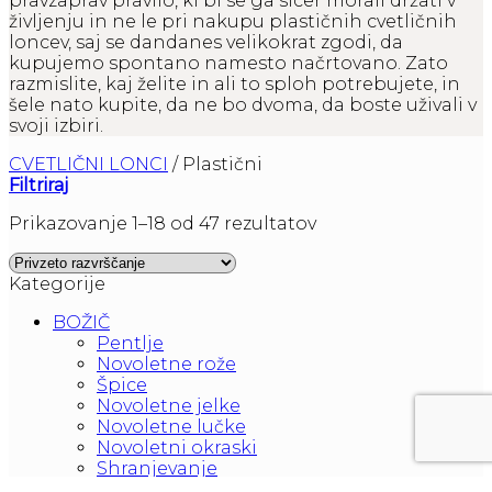
pravzaprav pravilo, ki bi se ga sicer morali držati v
življenju in ne le pri nakupu plastičnih cvetličnih
loncev, saj se dandanes velikokrat zgodi, da
kupujemo spontano namesto načrtovano. Zato
razmislite, kaj želite in ali to sploh potrebujete, in
šele nato kupite, da ne bo dvoma, da boste uživali v
svoji izbiri.
CVETLIČNI LONCI
/
Plastični
Filtriraj
Prikazovanje 1–18 od 47 rezultatov
Kategorije
BOŽIČ
Pentlje
Novoletne rože
Špice
Novoletne jelke
Novoletne lučke
Novoletni okraski
Shranjevanje
UMETNE RASTLINE