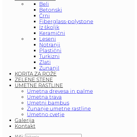
Beli
Betonski
Črni
Fiberglass-polystone
Iz školjk
Keramični
Leseni
Notranji
Plastični
Turkizni
Zlati
ZunanjI
KORITA ZA ROŽE
ZELENE STENE
UMETNE RASTLINE
Umetna drevesa in palme
Umetna trava
Umetni bambus
Zunanje umetne rastline
Umetno cvetje
Galerija
Kontakt
Išči: