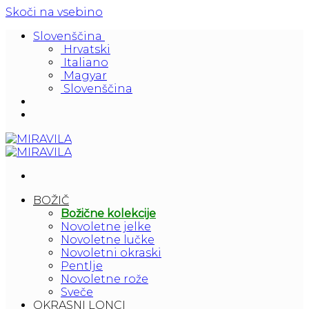
Skoči na vsebino
Slovenščina
Hrvatski
Italiano
Magyar
Slovenščina
BOŽIČ
Božične kolekcije
Novoletne jelke
Novoletne lučke
Novoletni okraski
Pentlje
Novoletne rože
Sveče
OKRASNI LONCI