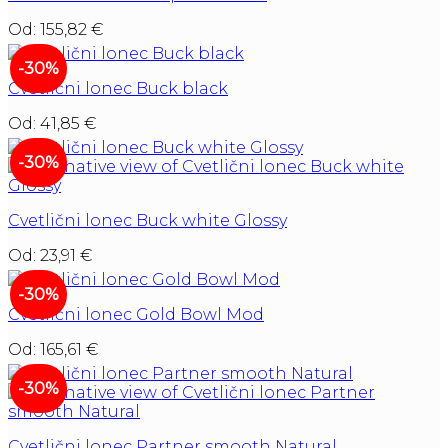
Od:
155,82
€
-30%
Cvetlični lonec Buck black
Od:
41,85
€
-30%
Cvetlični lonec Buck white Glossy
Od:
23,91
€
-30%
Cvetlični lonec Gold Bowl Mod
Od:
165,61
€
-30%
Cvetlični lonec Partner smooth Natural