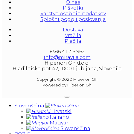
O nas
At our partners Miravila showroom you can 
Piškotki
also see them.
Varstvo osebnih podatkov
Splošni pogoji poslovanja
Dostava
Vračila
Plačila
+386 41 215 962
info@miravila.com
Hiperion Gh d.o.o.
Hladilniška pot 42, 1000 Ljubljana, Slovenija
Copyright © 2020 Hiperion Gh
Powered by Hiperion Gh
Slovenščina
Hrvatski
Italiano
Magyar
Slovenščina