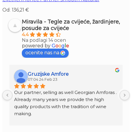
Od:
136,21
€
Miravila - Tegle za cvijeće, žardinjere,
posude za cvijeće
4.4
Na podlagi 14 ocen
powered by
G
o
o
g
l
e
ocenite nas na
Gruzijske Amfore
07:04 24 Feb 23
Our partner, selling as well Georgian Amforas . 
Already many years we provide the high 
quality products with the tradition of wine 
making.
Amforas are different size starting from 300 
litera and amounted to 1000 liters.