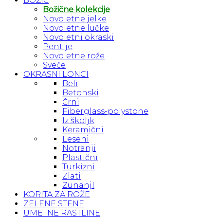
BOŽIČ
Božične kolekcije
Novoletne jelke
Novoletne lučke
Novoletni okraski
Pentlje
Novoletne rože
Sveče
OKRASNI LONCI
Beli
Betonski
Črni
Fiberglass-polystone
Iz školjk
Keramični
Leseni
Notranji
Plastični
Turkizni
Zlati
ZunanjI
KORITA ZA ROŽE
ZELENE STENE
UMETNE RASTLINE