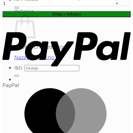
Košarica
Dodaj v košarico
V košarici ni izdelkov.
Nazaj v trgovino
Išči:
PayPal