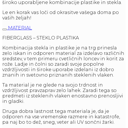
široko uporabljene kombinacije plastike in stekla.
Le en korak vas loči od okrasitve vašega doma po
vaših željah!
MATERIAL
FIBERGLASS – STEKLO PLASTIKA
Kombinacija stekla in plastike je na trg prinesla
zelo iskan in odporen material za izdelavo različnih
sredstev, v tem primeru cvetličnih loncev in korit za
rože. Ladje in čolni so zaradi svoje popolne
vzdržljivosti in široke uporabe izdelani iz dobro
znanih in svetovno priznanih steklenih vlaken.
Ta material je ne glede na svojo trdnost in
vzdržljivost pravzaprav zelo lahek. Zaradi tega so
predmeti iz steklenih vlaken enostavno prenosljivi
in gladki.
Druga dobra lastnost tega materiala je, da je
odporen na vse vremenske razmere in katastrofe,
pa naj bo to dež, sneg, veter ali UV sončni žarki.