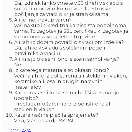
Da, izdelek lahko vrnete v 30 dneh v skladu s
splošnim pravilnikom o vračilu. Stroške
pošiljanja za vračilo krije stranka sama.
Ali je moj nakup varen?
Vaš nakup in kreditna kartica sta popolnoma
varna. To zagotavlja SSL certifikat, ki zagotavlja
varno povezavo spletne trgovine.
Ali lahko dobim povračilo z vračilom izdelka?
Da, lahko v skladu s splošnimi pogoji
pravilnika o vračilu
Ali imajo okrasni lonci sistem samolivanja?
Ne.
Iz katerega materiala so okrasni lonci?
Večina jih je iz polistirena ali steklenih vlaken,
keramike ali lesa in drugih naravnih
materialov.
Kateri okrasni lonci so najboljši za zunanjo
uporabo?
Predlagamo žardinjere iz polistirena ali
steklenih vlaken.
Katere načine plačila sprejemate?
Visa, Mastercard, PAYPAL.
DOSTAVA