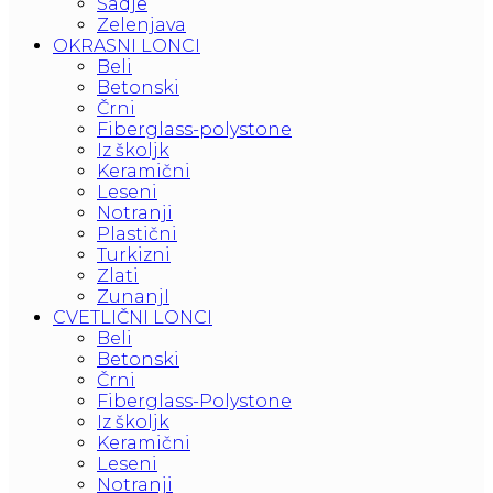
Sadje
Zelenjava
OKRASNI LONCI
Beli
Betonski
Črni
Fiberglass-polystone
Iz školjk
Keramični
Leseni
Notranji
Plastični
Turkizni
Zlati
ZunanjI
CVETLIČNI LONCI
Beli
Betonski
Črni
Fiberglass-Polystone
Iz školjk
Keramični
Leseni
Notranji