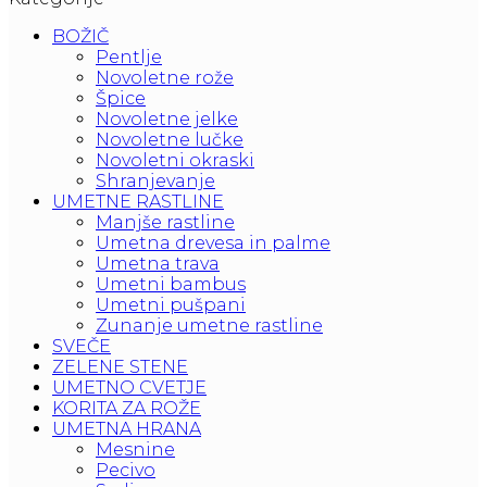
BOŽIČ
Pentlje
Novoletne rože
Špice
Novoletne jelke
Novoletne lučke
Novoletni okraski
Shranjevanje
UMETNE RASTLINE
Manjše rastline
Umetna drevesa in palme
Umetna trava
Umetni bambus
Umetni pušpani
Zunanje umetne rastline
SVEČE
ZELENE STENE
UMETNO CVETJE
KORITA ZA ROŽE
UMETNA HRANA
Mesnine
Pecivo