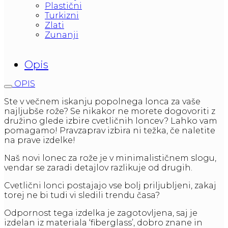
Plastični
Turkizni
Zlati
Zunanji
Opis
OPIS
Ste v večnem iskanju popolnega lonca za vaše
najljubše rože? Se nikakor ne morete dogovoriti z
družino glede izbire cvetličnih loncev? Lahko vam
pomagamo! Pravzaprav izbira ni težka, če naletite
na prave izdelke!
Naš novi lonec za rože je v minimalističnem slogu,
vendar se zaradi detajlov razlikuje od drugih.
Cvetlični lonci postajajo vse bolj priljubljeni, zakaj
torej ne bi tudi vi sledili trendu časa?
Odpornost tega izdelka je zagotovljena, saj je
izdelan iz materiala ‘fiberglass’, dobro znane in