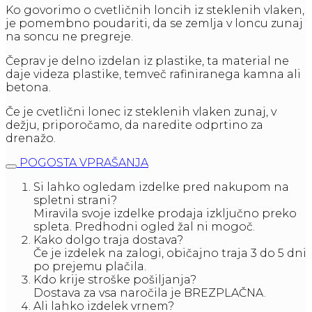
Ko govorimo o cvetličnih loncih iz steklenih vlaken,
je pomembno poudariti, da se zemlja v loncu zunaj
na soncu ne pregreje.
Čeprav je delno izdelan iz plastike, ta material ne
daje videza plastike, temveč rafiniranega kamna ali
betona.
Če je cvetlični lonec iz steklenih vlaken zunaj, v
dežju, priporočamo, da naredite odprtino za
drenažo.
POGOSTA VPRAŠANJA
Si lahko ogledam izdelke pred nakupom na
spletni strani?
Miravila svoje izdelke prodaja izključno preko
spleta. Predhodni ogled žal ni mogoč.
Kako dolgo traja dostava?
Če je izdelek na zalogi, običajno traja 3 do 5 dni
po prejemu plačila.
Kdo krije stroške pošiljanja?
Dostava za vsa naročila je BREZPLAČNA.
Ali lahko izdelek vrnem?