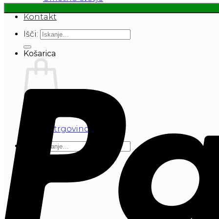
Galerija
Kontakt
Išči:
Košarica
V košarici ni izdelkov.
Nazaj v trgovino
Išči: