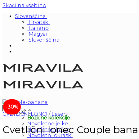
Skoči na vsebino
Slovenščina
Hrvatski
Italiano
Magyar
Slovenščina
-30%
BOŽIČ
CVETLIČNI LONCI
/
Leseni
Božične kolekcije
Novoletne jelke
Cvetlični lonec Couple ban
Novoletne lučke
Novoletni okraski