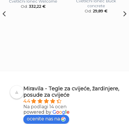
Cvetlični lonec Buck
Cvetlični lonec Welcome
concrete
Od:
332,22
€
Od:
29,89
€
Miravila - Tegle za cvijeće, žardinjere,
posude za cvijeće
4.4
Na podlagi 14 ocen
powered by
G
o
o
g
l
e
ocenite nas na