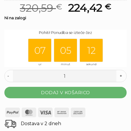
Izvirna
Trenutna
320,59
224,42
€
€
cena
cena
Ni na zalogi
06
04
je
je:
Pohiti! Ponudba se izteče čez
bila:
320,59 €.
11
320,59 €.
07
05
12
ur
minut
sekund
Cvetlični lonec Elco Smooth Natural količina
DODAJ V KOŠARICO
PayPal
MasterCard
Visa
Bank
Cash
Transfer
On
Dostava v 2 dneh
Delivery