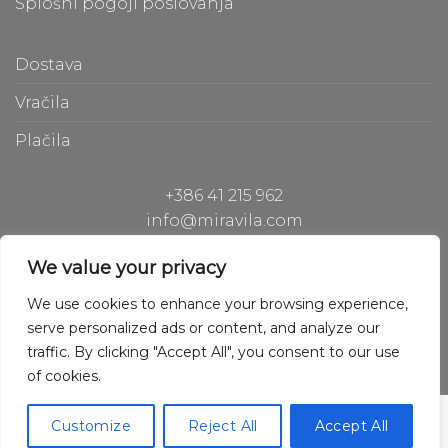
Splošni pogoji poslovanja
Dostava
Vračila
Plačila
+386 41 215 962
info@miravila.com
Hiperion Gh d.o.o.
We value your privacy
Hladilniška pot 42, 1000 Ljubljana, Slovenija
We use cookies to enhance your browsing experience,
serve personalized ads or content, and analyze our
traffic. By clicking "Accept All", you consent to our use
of cookies.
Copyright © 2020 Hiperion Gh
Powered by Hiperion Gh
Customize
Reject All
Accept All