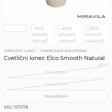
CVETLIČNI LONCI
/
FIBERGLASS-POLYSTONE
Cvetlični lonec Elco Smooth Natural
POČISTI
37x37x90cm
42x42x120cm
50x50x150cm
SKU: 901078