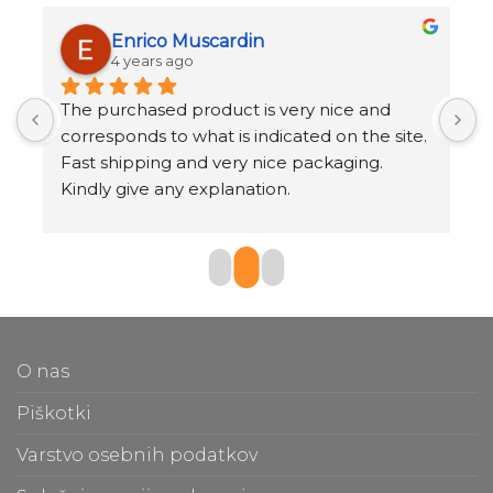
Enrico Muscardin
4 years ago
 
The purchased product is very nice and 
S
corresponds to what is indicated on the site.
Q
Fast shipping and very nice packaging.
s
Kindly give any explanation.
T
O nas
Piškotki
Varstvo osebnih podatkov