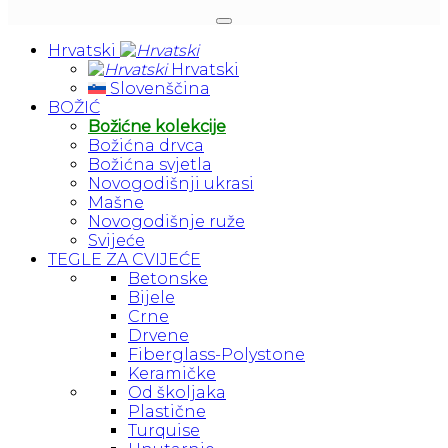
Hrvatski
Hrvatski
Slovenščina
BOŽIĆ
Božićne kolekcije
Božićna drvca
Božićna svjetla
Novogodišnji ukrasi
Mašne
Novogodišnje ruže
Svijeće
TEGLE ZA CVIJEĆE
Betonske
Bijele
Crne
Drvene
Fiberglass-Polystone
Keramičke
Od školjaka
Plastične
Turquise