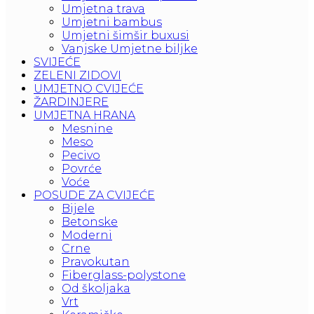
Umjetna trava
Umjetni bambus
Umjetni šimšir buxusi
Vanjske Umjetne biljke
SVIJEĆE
ZELENI ZIDOVI
UMJETNO CVIJEĆE
ŽARDINJERE
UMJETNA HRANA
Mesnine
Meso
Pecivo
Povrće
Voće
POSUDE ZA CVIJEĆE
Bijele
Betonske
Moderni
Crne
Pravokutan
Fiberglass-polystone
Od školjaka
Vrt