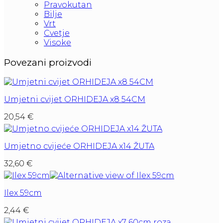
Pravokutan
Bilje
Vrt
Cvetje
Visoke
Povezani proizvodi
Umjetni cvijet ORHIDEJA x8 54CM
20,54
€
Umjetno cvijeće ORHIDEJA x14 ŽUTA
32,60
€
Ilex 59cm
2,44
€