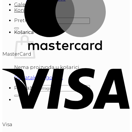
Galerija
Kontakt
Pretraži:
Košarica
MasterCard
Nema proizvoda u košarici.
Povratak u trgovinu
Pretraži:
Visa