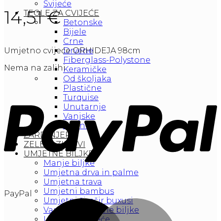
Svijeće
14,51
€
TEGLE ZA CVIJEĆE
Betonske
Bijele
Crne
Drvene
Umjetno cvijeće ORHIDEJA 98cm
Fiberglass-Polystone
Nema na zalihi
Keramičke
Od školjaka
Plastične
Turquise
Unutarnje
Vanjske
Zlatne
ŽARDINJERE
ZELENI ZIDOVI
UMJETNE BILJKE
Manje biljke
Umjetna drva in palme
Umjetna trava
Umjetni bambus
PayPal
Umjetni šimšir buxusi
Vanjske Umjetne biljke
Umjetno cvijeće