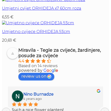
Umjetni cvijet ORHIDEJA x7 60cm roza
6,55
€
Umjetno cvijeće ORHIDEJA 93cm
20,69
€
Miravila - Tegle za cvijeće, žardinjere,
posude za cvijeće
4.4
Based on 14 reviews
powered by
G
o
o
g
l
e
review us on
Nino Burnadze
4 years ago
Such a nice flower planters!