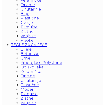
Keramičke
Drvene
Unutarnje
Bilje
Plastične
Cvetje
Turquise
Zlatne
Vanjske
Visoke
TEGLE ZA CVIJEĆE
Bijele
Betonske
Crne
Fiberglass-Polystone
Od školjaka
Keramičke
Drvene
Unutarnje
Plastične
Moderni
Turquise
Zlatne
Vanjske