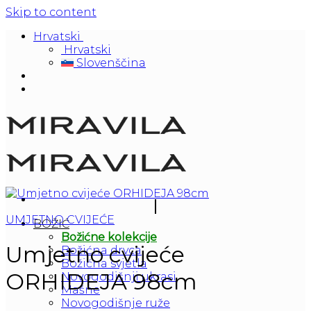
Skip to content
Hrvatski
Hrvatski
Slovenščina
UMJETNO CVIJEĆE
BOŽIĆ
Božićne kolekcije
Umjetno cvijeće
Božićna drvca
Božićna svjetla
ORHIDEJA 98cm
Novogodišnji ukrasi
Mašne
Novogodišnje ruže