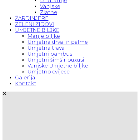
Unutarnje
Vanjske
Zlatne
ŽARDINJERE
ZELENI ZIDOVI
UMJETNE BILJKE
Manje biljke
Umjetna drva in palme
Umjetna trava
Umjetni bambus
Umjetni šimšir buxusi
Vanjske Umjetne biljke
Umjetno cvijeće
Galerija
Kontakt