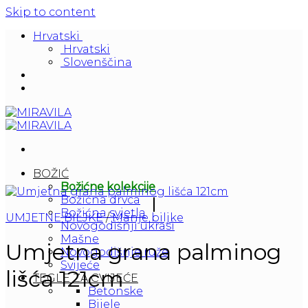
Skip to content
Hrvatski
Hrvatski
Slovenščina
BOŽIĆ
Božićne kolekcije
Božićna drvca
Božićna svjetla
UMJETNE BILJKE
/
Manje biljke
Novogodišnji ukrasi
Mašne
Umjetna grana palminog
Novogodišnje ruže
Svijeće
lišća 121cm
TEGLE ZA CVIJEĆE
Betonske
Bijele