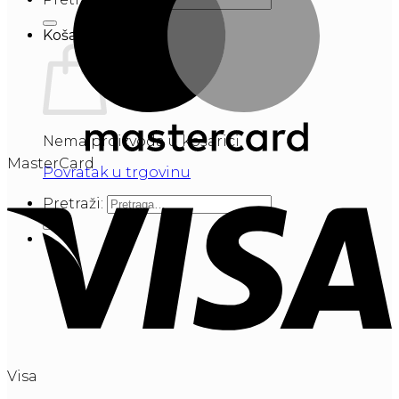
Košarica
Nema proizvoda u košarici.
MasterCard
Povratak u trgovinu
Pretraži:
Visa