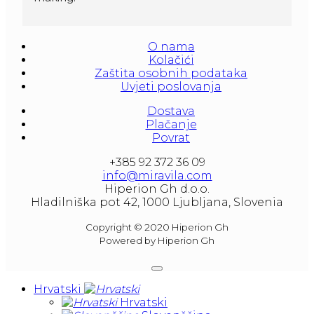
Amforas are different size starting from 300 
litera and amounted to 1000 liters.
O nama
At our partners Miravila showroom you can 
Kolačići
also see them.
Zaštita osobnih podataka
Uvjeti poslovanja
Dostava
Plačanje
Povrat
+385 92 372 36 09
info@miravila.com
Hiperion Gh d.o.o.
Hladilniška pot 42, 1000 Ljubljana, Slovenia
Copyright © 2020 Hiperion Gh
Powered by Hiperion Gh
Hrvatski
Hrvatski