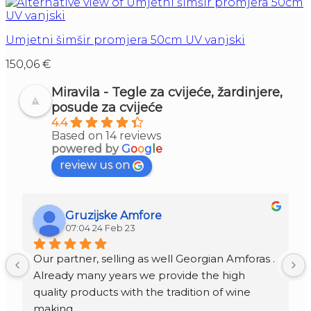
Umjetni šimšir promjera 50cm UV vanjski
150,06
€
Miravila - Tegle za cvijeće, žardinjere,
posude za cvijeće
4.4
Based on 14 reviews
powered by
G
o
o
g
l
e
review us on
Gruzijske Amfore
07:04 24 Feb 23
Our partner, selling as well Georgian Amforas . 
Already many years we provide the high 
quality products with the tradition of wine 
making.