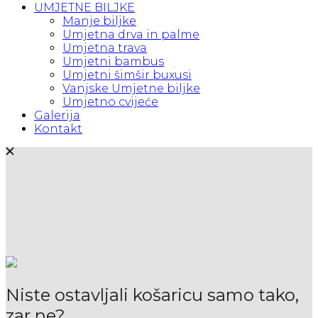
UMJETNE BILJKE
Manje biljke
Umjetna drva in palme
Umjetna trava
Umjetni bambus
Umjetni šimšir buxusi
Vanjske Umjetne biljke
Umjetno cvijeće
Galerija
Kontakt
Niste ostavljali košaricu samo tako,
zar ne?