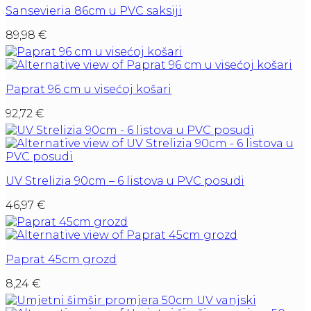
Sansevieria 86cm u PVC saksiji
89,98
€
Paprat 96 cm u visećoj košari
92,72
€
UV Strelizia 90cm – 6 listova u PVC posudi
46,97
€
Paprat 45cm grozd
8,24
€