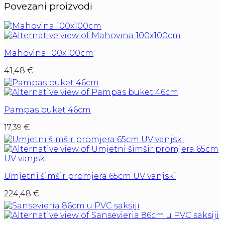
Povezani proizvodi
Mahovina 100x100cm
41,48
€
Pampas buket 46cm
17,39
€
Umjetni šimšir promjera 65cm UV vanjski
224,48
€