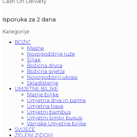
Cash On Delivery
Isporuka za 2 dana
Kategorije
BOŽIĆ
Mašne
Novogodišnje ruže
Šiljak
Božićna drvca
Božićna svjetla
Novogodišnji ukrasi
Skladištenje
UMJETNE BILJKE
Manje biljke
Umjetna drva in palme
Umjetna trava
Umjetni bambus
Umjetni šimšir buxusi
Vanjske Umjetne biljke
SVIJEĆE
ZELENI ZIDOVI