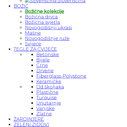
Slovenščina
BOŽIĆ
Božićne kolekcije
Božićna drvca
Božićna svjetla
Novogodišnji ukrasi
Mašne
Novogodišnje ruže
Svijeće
TEGLE ZA CVIJEĆE
Betonske
Bijele
Crne
Drvene
Fiberglass-Polystone
Keramičke
Od školjaka
Plastične
Turquise
Unutarnje
Vanjske
Zlatne
ŽARDINJERE
ZELENI ZIDOVI