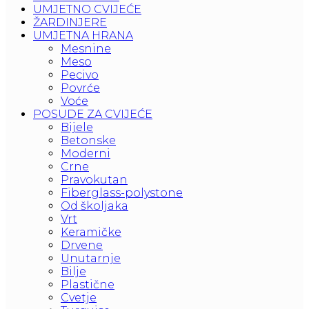
UMJETNO CVIJEĆE
ŽARDINJERE
UMJETNA HRANA
Mesnine
Meso
Pecivo
Povrće
Voće
POSUDE ZA CVIJEĆE
Bijele
Betonske
Moderni
Crne
Pravokutan
Fiberglass-polystone
Od školjaka
Vrt
Keramičke
Drvene
Unutarnje
Bilje
Plastične
Cvetje