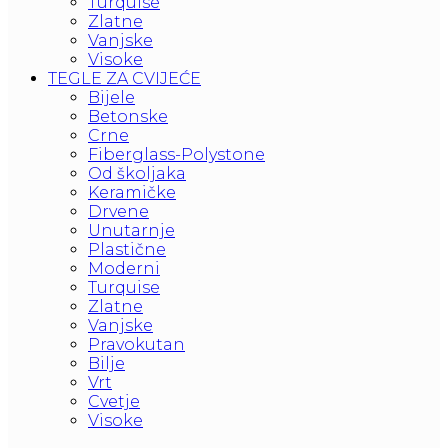
Turquise
Zlatne
Vanjske
Visoke
TEGLE ZA CVIJEĆE
Bijele
Betonske
Crne
Fiberglass-Polystone
Od školjaka
Keramičke
Drvene
Unutarnje
Plastične
Moderni
Turquise
Zlatne
Vanjske
Pravokutan
Bilje
Vrt
Cvetje
Visoke