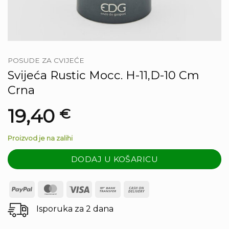
POSUDE ZA CVIJEĆE
Svijeća Rustic Mocc. H-11,D-10 Cm
Crna
19,40
€
Proizvod je na zalihi
DODAJ U KOŠARICU
PayPal
MasterCard
Visa
Bank
Cash
Transfer
On
Isporuka za 2 dana
Delivery