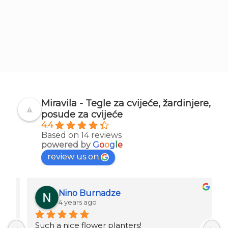
Miravila - Tegle za cvijeće, žardinjere,
posude za cvijeće
4.4
Based on 14 reviews
powered by
G
o
o
g
l
e
review us on
Nino Burnadze
4 years ago
Such a nice flower planters!
o