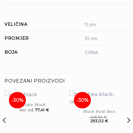
VELIČINA
11 cm
PROMJER
10 cm
BOJA
CRNA
POVEZANI PROIZVODI
-30%
-30%
Cube Black
Već od:
77,41
€
Black Boat Bea
418,59
€
293,02
€