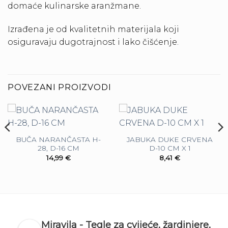
domaće kulinarske aranžmane.
Izrađena je od kvalitetnih materijala koji
osiguravaju dugotrajnost i lako čišćenje.
POVEZANI PROIZVODI
BUČA NARANČASTA H-
JABUKA DUKE CRVENA
28, D-16 CM
D-10 CM X 1
14,99
€
8,41
€
Miravila - Tegle za cvijeće, žardinjere,