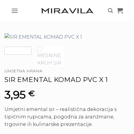
Skip
to
content
UMJETNA HRANA
SIR EMENTAL KOMAD PVC X 1
3,95
€
Umjetni emental sir – realistična dekoracija s
tipičnim rupicama, pogodna za aranžmane,
trgovine ili kulinarske prezentacije.