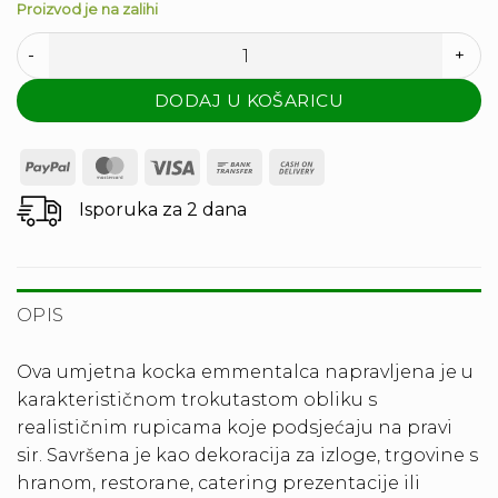
Proizvod je na zalihi
SIR EMENTAL KOMAD PVC X 1 količina
DODAJ U KOŠARICU
PayPal
MasterCard
Visa
Bank
Cash
Transfer
On
Isporuka za 2 dana
Delivery
OPIS
Ova umjetna kocka emmentalca napravljena je u
karakterističnom trokutastom obliku s
realističnim rupicama koje podsjećaju na pravi
sir. Savršena je kao dekoracija za izloge, trgovine s
hranom, restorane, catering prezentacije ili