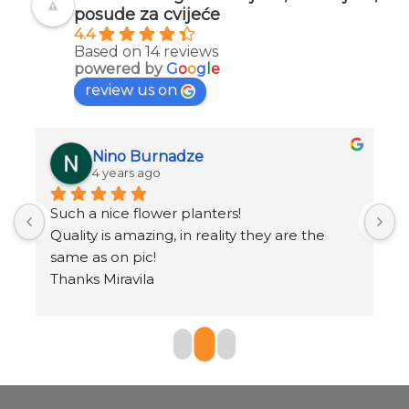
posude za cvijeće
4.4
Based on 14 reviews
powered by
G
o
o
g
l
e
review us on
Nino Burnadze
4 years ago
Such a nice flower planters!
o
.
Quality is amazing, in reality they are the 
same as on pic!
Thanks Miravila