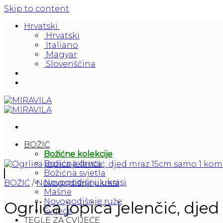
Skip to content
Hrvatski
Hrvatski
Italiano
Magyar
Slovenščina
BOŽIĆ
Božićne kolekcije
Božićna drvca
Božićna svjetla
Novogodišnji ukrasi
BOŽIĆ
/
Novogodišnji ukrasi
Mašne
Novogodišnje ruže
Ogrlica jopica jelenčić, dj
Svijeće
TEGLE ZA CVIJEĆE