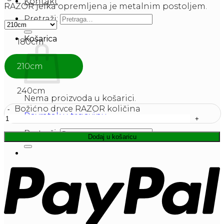
Kontakt
RAZOR jelka opremljena je metalnim postoljem.
Pretraži:
Košarica
180cm
210cm
240cm
Nema proizvoda u košarici.
Božićno drvce RAZOR količina
Povratak u trgovinu
Pretraži:
Dodaj u košaricu