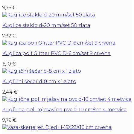
9,75
€
Kuglice staklo d-20 mm/set 50 zlata
7,32
€
Kuglica poli Glitter PVC D-6 cm/set 9 crvena
6,10
€
Kuglični šećer d-8 cm x 1 zlato
2,44
€
Kuglična poli mješavina pvc d-10 cm/set 4 metvica
9,76
€