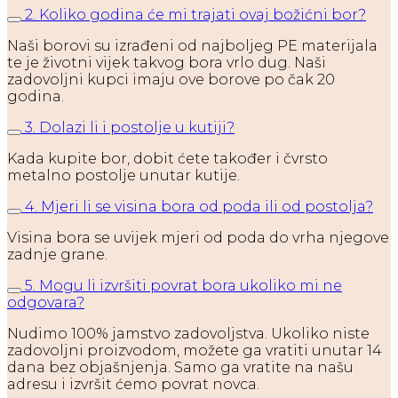
2. Koliko godina će mi trajati ovaj božićni bor?
Naši borovi su izrađeni od najboljeg PE materijala
te je životni vijek takvog bora vrlo dug. Naši
zadovoljni kupci imaju ove borove po čak 20
godina.
3. Dolazi li i postolje u kutiji?
Kada kupite bor, dobit ćete također i čvrsto
metalno postolje unutar kutije.
4. Mjeri li se visina bora od poda ili od postolja?
Visina bora se uvijek mjeri od poda do vrha njegove
zadnje grane.
5. Mogu li izvršiti povrat bora ukoliko mi ne
odgovara?
Nudimo 100% jamstvo zadovoljstva. Ukoliko niste
zadovoljni proizvodom, možete ga vratiti unutar 14
dana bez objašnjenja. Samo ga vratite na našu
adresu i izvršit ćemo povrat novca.