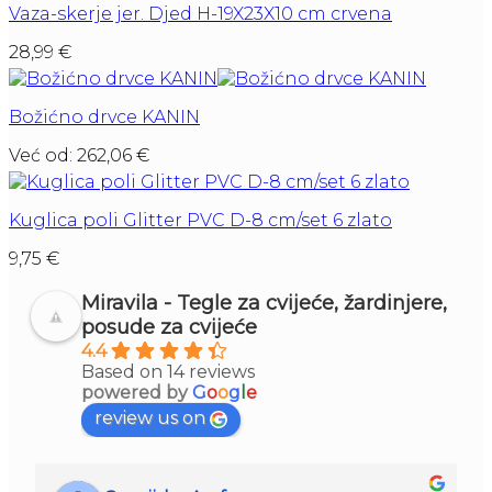
Vaza-skerje jer. Djed H-19X23X10 cm crvena
28,99
€
Božićno drvce KANIN
Već od:
262,06
€
Kuglica poli Glitter PVC D-8 cm/set 6 zlato
9,75
€
Miravila - Tegle za cvijeće, žardinjere,
posude za cvijeće
4.4
Based on 14 reviews
powered by
G
o
o
g
l
e
review us on