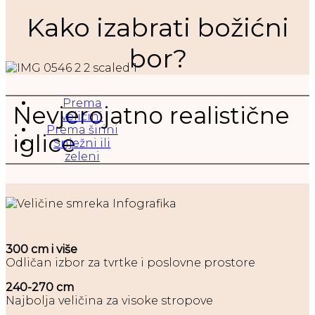
Kako izabrati božićni
bor?
Prema
Nevjerojatno realistične
veličini
Prema širini
iglice
Snježni ili
zeleni
300 cm i više
Odličan izbor za tvrtke i poslovne prostore
240-270 cm
Najbolja veličina za visoke stropove