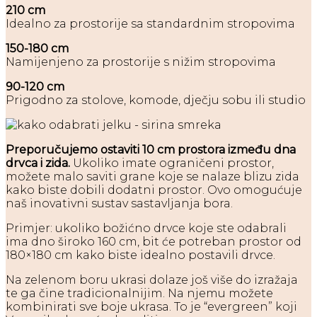
210 cm
Idealno za prostorije sa standardnim stropovima
150-180 cm
Namijenjeno za prostorije s nižim stropovima
90-120 cm
Prigodno za stolove, komode, dječju sobu ili studio
Preporučujemo ostaviti 10 cm prostora između dna
drvca i zida.
Ukoliko imate ograničeni prostor,
možete malo saviti grane koje se nalaze blizu zida
kako biste dobili dodatni prostor. Ovo omogućuje
naš inovativni sustav sastavljanja bora.
Primjer: ukoliko božićno drvce koje ste odabrali
ima dno široko 160 cm, bit će potreban prostor od
180×180 cm kako biste idealno postavili drvce.
Na zelenom boru ukrasi dolaze još više do izražaja
te ga čine tradicionalnijim. Na njemu možete
kombinirati sve boje ukrasa. To je “evergreen” koji