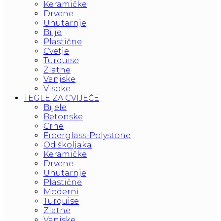
Keramičke
Drvene
Unutarnje
Bilje
Plastične
Cvetje
Turquise
Zlatne
Vanjske
Visoke
TEGLE ZA CVIJEĆE
Bijele
Betonske
Crne
Fiberglass-Polystone
Od školjaka
Keramičke
Drvene
Unutarnje
Plastične
Moderni
Turquise
Zlatne
Vanjske