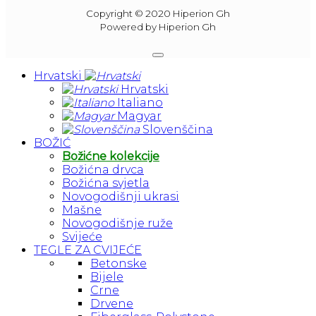
Copyright © 2020 Hiperion Gh
Powered by Hiperion Gh
Hrvatski
Hrvatski
Italiano
Magyar
Slovenščina
BOŽIĆ
Božićne kolekcije
Božićna drvca
Božićna svjetla
Novogodišnji ukrasi
Mašne
Novogodišnje ruže
Svijeće
TEGLE ZA CVIJEĆE
Betonske
Bijele
Crne
Drvene