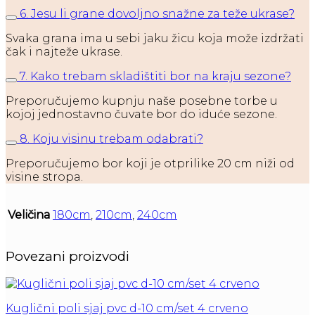
6. Jesu li grane dovoljno snažne za teže ukrase?
Svaka grana ima u sebi jaku žicu koja može izdržati
čak i najteže ukrase.
7. Kako trebam skladištiti bor na kraju sezone?
Preporučujemo kupnju naše posebne torbe u
kojoj jednostavno čuvate bor do iduće sezone.
8. Koju visinu trebam odabrati?
Preporučujemo bor koji je otprilike 20 cm niži od
visine stropa.
Veličina
180cm
,
210cm
,
240cm
Povezani proizvodi
Kuglični poli sjaj pvc d-10 cm/set 4 crveno