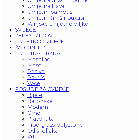
Umjetna drva in palme
Umjetna trava
Umjetni bambus
Umjetni šimšir buxusi
Vanjske Umjetne biljke
SVIJEĆE
ZELENI ZIDOVI
UMJETNO CVIJEĆE
ŽARDINJERE
UMJETNA HRANA
Mesnine
Meso
Pecivo
Povrće
Voće
POSUDE ZA CVIJEĆE
Bijele
Betonske
Moderni
Crne
Pravokutan
Fiberglass-polystone
Od školjaka
Vrt