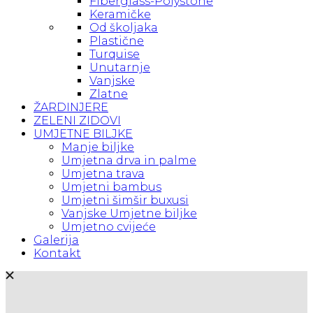
Fiberglass-Polystone
Keramičke
Od školjaka
Plastične
Turquise
Unutarnje
Vanjske
Zlatne
ŽARDINJERE
ZELENI ZIDOVI
UMJETNE BILJKE
Manje biljke
Umjetna drva in palme
Umjetna trava
Umjetni bambus
Umjetni šimšir buxusi
Vanjske Umjetne biljke
Umjetno cvijeće
Galerija
Kontakt