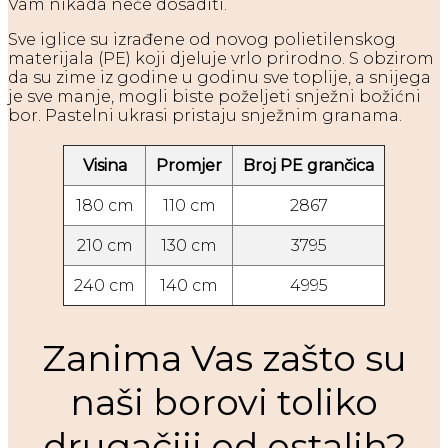
Vam nikada neće dosaditi.
Sve iglice su izrađene od novog polietilenskog
materijala (PE) koji djeluje vrlo prirodno. S obzirom
da su zime iz godine u godinu sve toplije, a snijega
je sve manje, mogli biste poželjeti snježni božićni
bor. Pastelni ukrasi pristaju snježnim granama.
Visina
Promjer
Broj PE grančica
180 cm
110 cm
2867
210 cm
130 cm
3795
240 cm
140 cm
4995
Zanima Vas zašto su
naši borovi toliko
drugačiji od ostalih?