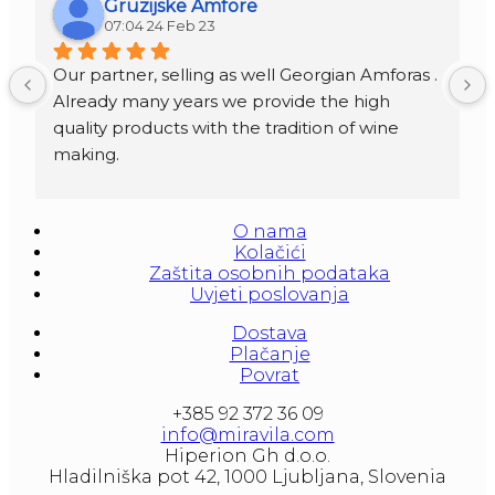
Gruzijske Amfore
07:04 24 Feb 23
Our partner, selling as well Georgian Amforas . 
Already many years we provide the high 
quality products with the tradition of wine 
making.
Amforas are different size starting from 300 
litera and amounted to 1000 liters.
O nama
At our partners Miravila showroom you can 
Kolačići
also see them.
Zaštita osobnih podataka
Uvjeti poslovanja
Dostava
Plačanje
Povrat
+385 92 372 36 09
info@miravila.com
Hiperion Gh d.o.o.
Hladilniška pot 42, 1000 Ljubljana, Slovenia