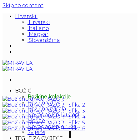
Skip to content
Hrvatski
Hrvatski
Italiano
Magyar
Slovenščina
BOŽIĆ
Božićne kolekcije
Božićna drvca
Božićna svjetla
Novogodišnji ukrasi
Mašne
Novogodišnje ruže
Svijeće
TEGLE ZA CVIJEĆE