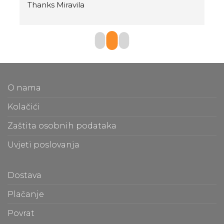
Thanks Miravila
O nama
Kolačići
Zaštita osobnih podataka
Uvjeti poslovanja
Dostava
Plačanje
Povrat