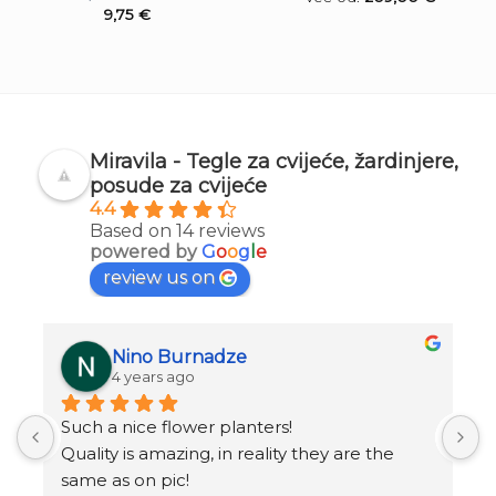
9,75
€
Miravila - Tegle za cvijeće, žardinjere,
posude za cvijeće
4.4
Based on 14 reviews
powered by
G
o
o
g
l
e
review us on
Nino Burnadze
4 years ago
Such a nice flower planters!
o
.
Quality is amazing, in reality they are the 
same as on pic!