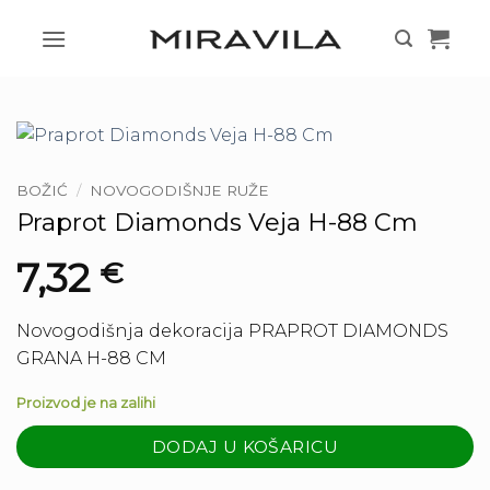
Skip
to
content
BOŽIĆ
/
NOVOGODIŠNJE RUŽE
Praprot Diamonds Veja H-88 Cm
7,32
€
Novogodišnja dekoracija PRAPROT DIAMONDS
GRANA H-88 CM
Proizvod je na zalihi
DODAJ U KOŠARICU