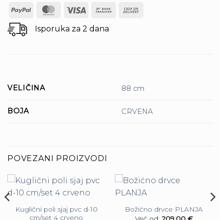
PayPal
MasterCard
Visa
Bank
Cash
Transfer
On
Isporuka za 2 dana
Delivery
VELIČINA
88 cm
BOJA
CRVENA
POVEZANI PROIZVODI
Kuglični poli sjaj pvc d-10
Božićno drvce PLANJA
cm/set 4 crveno
Već od:
209,00
€